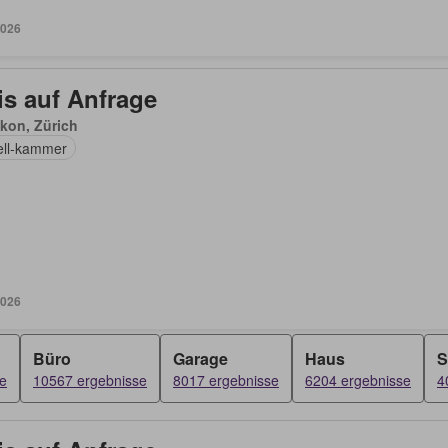
2026
is auf Anfrage
kon, Zürich
ell-kammer
2026
Büro
Garage
Haus
S
e
10567 ergebnisse
8017 ergebnisse
6204 ergebnisse
4