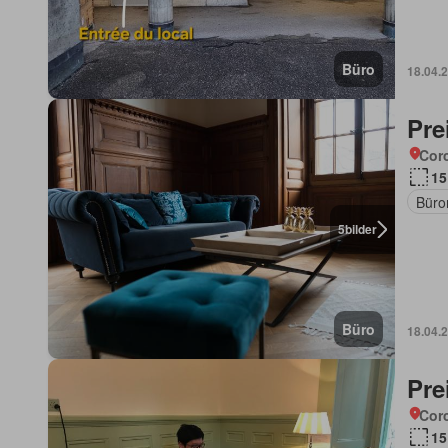
Büro
18.04.
Pre
Corc
15
Büro
5
bilder
Büro
18.04.
Pre
Corc
15