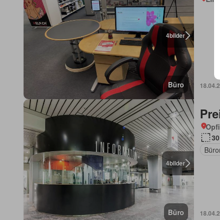
4
bilder
Büro
18.04.
Pre
Opfi
30
Büro
4
bilder
Büro
18.04.