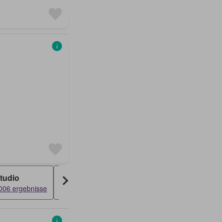
tudio
Attikawohnung
Dachwohnung
006 ergebnisse
1604 ergebnisse
1398 ergebnisse