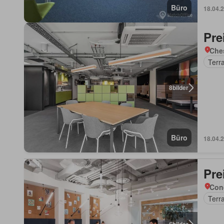
Büro
18.04.
Pre
Che
Terr
8
bilder
Büro
18.04.
Pre
Con
Terr