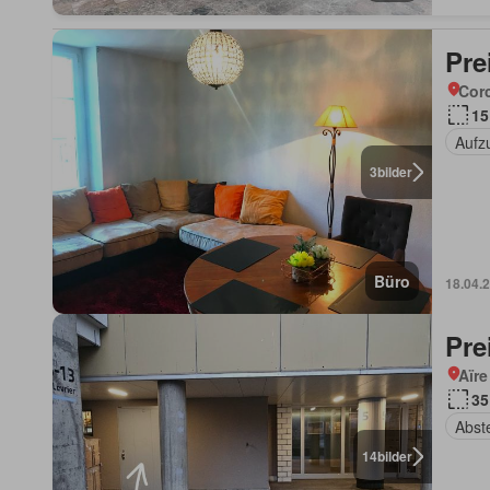
Pre
Corc
15
Aufz
3
bilder
Büro
18.04.
Pre
Aïre
35
Abst
14
bilder