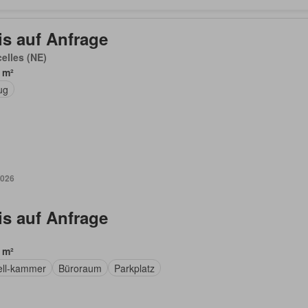
is auf Anfrage
elles (NE)
 m²
ug
2026
is auf Anfrage
 m²
ell-kammer
Büroraum
Parkplatz