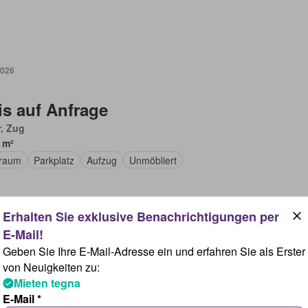
2026
is auf Anfrage
, Zug
 m²
raum
Parkplatz
Aufzug
Unmöbliert
2026
Geben Sie Ihre E-Mail-Adresse ein und erfahren Sie als Erster
von Neuigkeiten zu:
Mieten tegna
is auf Anfrage
E-Mail *
gen, Zürich