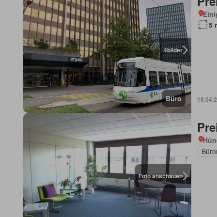
Pre
Eini
5 
4
bilder
Büro
18.04.
Pre
Hün
Büro
Foto anschauen