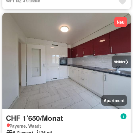
Vor 1 Tag, 4 Stunden
Neu
9
bilder
Apartment
CHF 1'650/Monat
Payerne, Waadt
5 Zimmer
126 m²