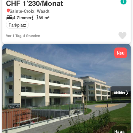
CHF 1'230/Monat
Sainte-Croix, Waadt
4 Zimmer
89 m²
Parkplatz
Vor 1 Tag, 4 Stunden
Neu
10
bilder
Haus