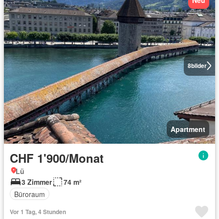
Neu
8
bilder
Apartment
CHF 1'900/Monat
Lü
3 Zimmer
74 m²
Büroraum
Vor 1 Tag, 4 Stunden