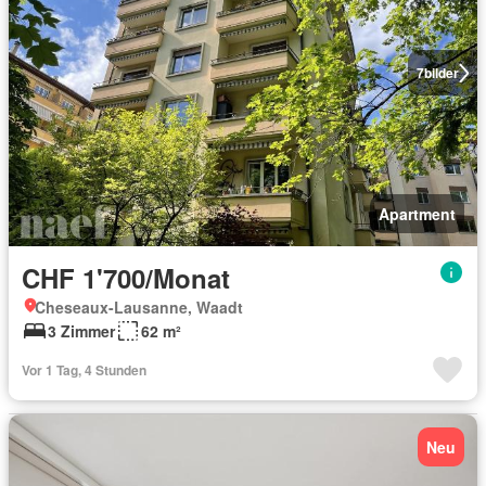
7
bilder
Apartment
CHF 1'700/Monat
Cheseaux-Lausanne, Waadt
3 Zimmer
62 m²
Vor 1 Tag, 4 Stunden
Neu