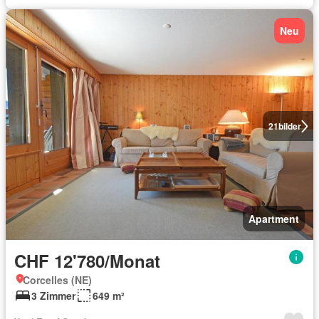
Neu
21
bilder
Apartment
CHF 12'780/Monat
Corcelles (NE)
3 Zimmer
649 m²