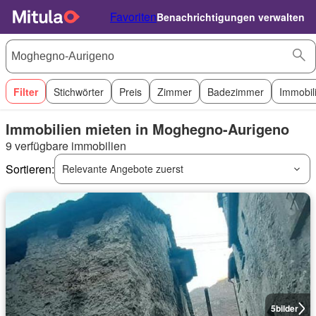
Favoriten
Benachrichtigungen verwalten
Filter
Stichwörter
Preis
Zimmer
Badezimmer
Immobil
Immobilien mieten in Moghegno-Aurigeno
9 verfügbare immobilien
Sortieren:
Relevante Angebote zuerst
5
bilder