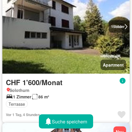
15
bilder
Apartment
CHF 1'600/Monat
Solothurn
1 Zimmer
86 m²
Terrasse
Vor 1 Tag, 4 Stunden
Suche speichern
Neu