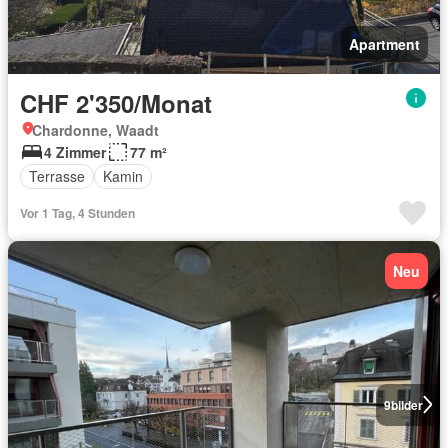
Apartment
CHF 2'350/Monat
Chardonne, Waadt
4 Zimmer
77 m²
Terrasse
Kamin
Vor 1 Tag, 4 Stunden
Neu
9
bilder