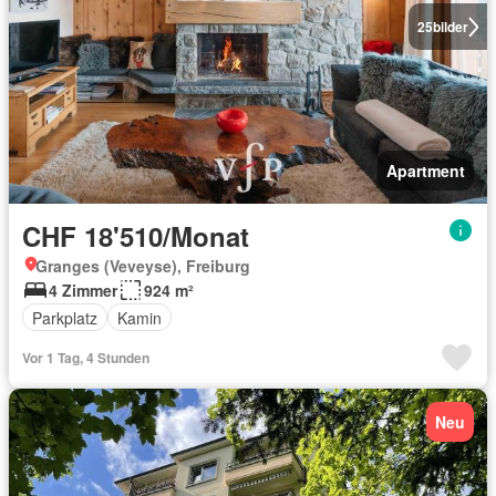
25
bilder
Apartment
CHF 18'510/Monat
Granges (Veveyse), Freiburg
4 Zimmer
924 m²
Parkplatz
Kamin
Vor 1 Tag, 4 Stunden
Neu