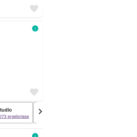
tudio
Attikawohnung
Dachwohnung
073 ergebnisse
1607 ergebnisse
1518 ergebnisse