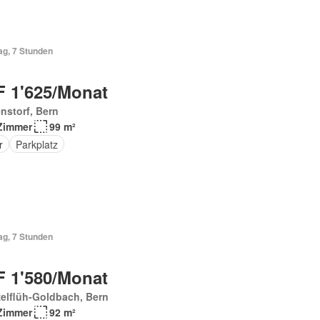
ag, 7 Stunden
 1'625/Monat
nstorf, Bern
Zimmer
99 m²
r
Parkplatz
ag, 7 Stunden
 1'580/Monat
elflüh-Goldbach, Bern
Zimmer
92 m²