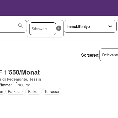
Sortieren:
Relevant
 1'550/Monat
e di Pedemonte, Tessin
Zimmer
100 m²
en
Parkplatz
Balkon
Terrasse