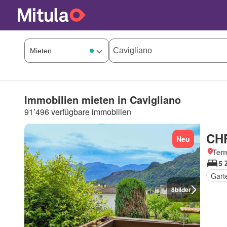
Immobilien mieten in Cavigliano
91’496 verfügbare immobilien
CHF
Neu
Terr
5 
Gart
8
bilder