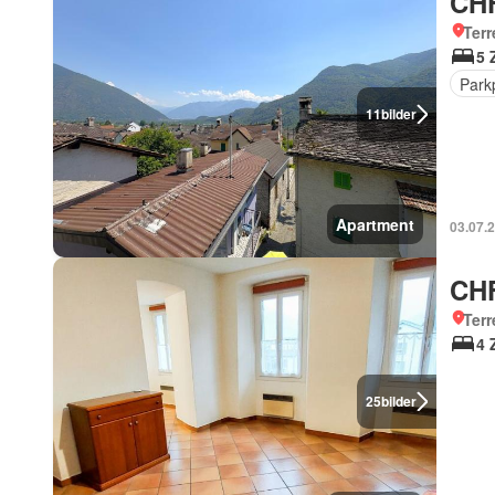
CHF
Terr
5 
Park
11
bilder
Apartment
03.07.
CHF
Terr
4 
25
bilder