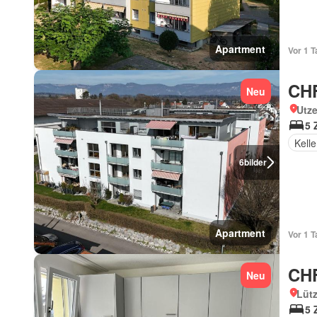
Apartment
Vor 1 T
CHF
Neu
Utze
5 
Kelle
6
bilder
Apartment
Vor 1 T
CHF
Neu
Lütz
5 