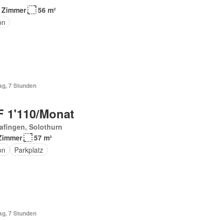
 Zimmer
56 m²
on
ag, 7 Stunden
 1'110/Monat
afingen, Solothurn
Zimmer
57 m²
on
Parkplatz
ag, 7 Stunden