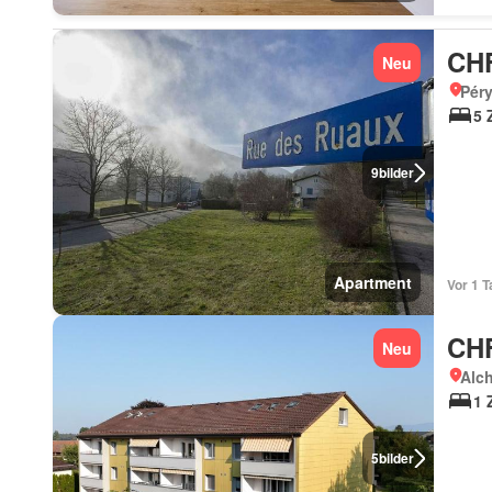
CHF
Neu
Péry
5 
9
bilder
Apartment
Vor 1 T
CHF
Neu
Alch
1 
5
bilder