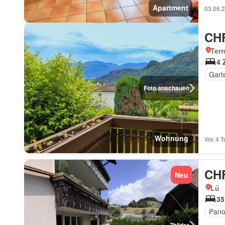
Apartment
03.06.
CHF
Terr
4 
Gart
Foto anschauen
Wohnung
Vor 4 T
CHF
Neu
Lü
35
Pano