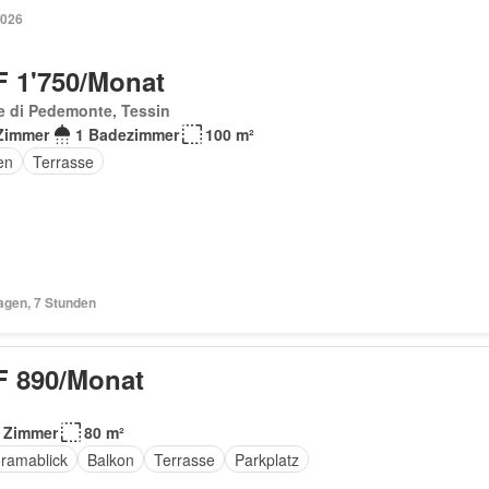
2026
 1'750/Monat
e di Pedemonte, Tessin
Zimmer
1 Badezimmer
100 m²
en
Terrasse
agen, 7 Stunden
 890/Monat
 Zimmer
80 m²
ramablick
Balkon
Terrasse
Parkplatz