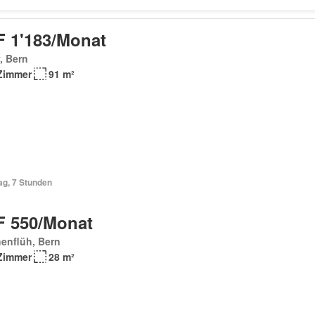
 1'183/Monat
, Bern
Zimmer
91 m²
ag, 7 Stunden
 550/Monat
enflüh, Bern
Zimmer
28 m²