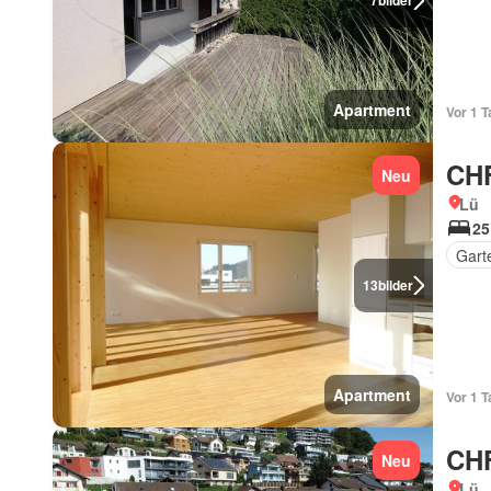
7
bilder
Apartment
Vor 1 T
CHF
Neu
Lü
25
Gart
13
bilder
Apartment
Vor 1 T
CHF
Neu
Lü