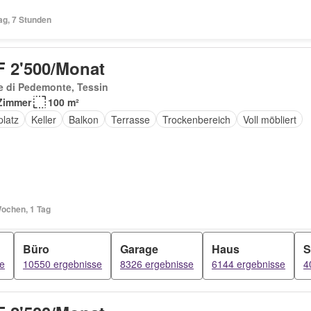
ag, 7 Stunden
 2'500/Monat
e di Pedemonte, Tessin
Zimmer
100 m²
platz
Keller
Balkon
Terrasse
Trockenbereich
Voll möbliert
Wochen, 1 Tag
Büro
Garage
Haus
S
e
10550 ergebnisse
8326 ergebnisse
6144 ergebnisse
4