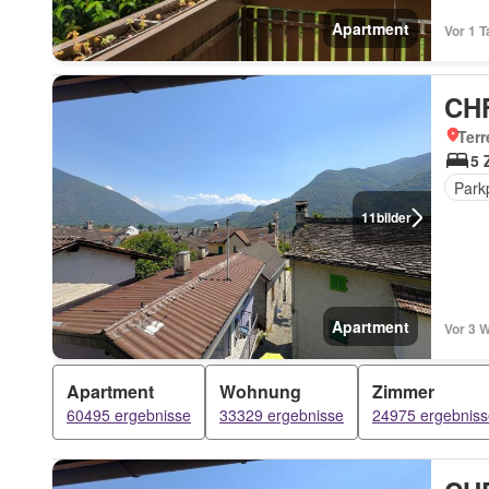
Apartment
Vor 1 T
CHF
Terr
5 
Park
11
bilder
Apartment
Vor 3 
Apartment
Wohnung
Zimmer
60495 ergebnisse
33329 ergebnisse
24975 ergebniss