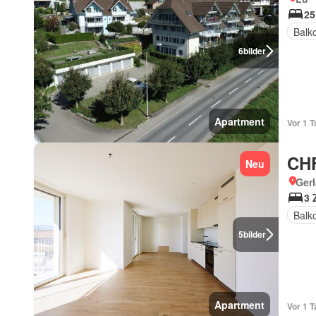
25
Balk
6
bilder
Apartment
Vor 1 T
CHF
Neu
Gerl
3 
Balk
5
bilder
Apartment
Vor 1 T