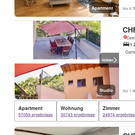
Apartment
Vor 6 T
CHF
Cent
1 
Gart
4
bilder
Studio
Vor 1 
Apartment
Wohnung
Zimmer
57059 ergebnisse
30743 ergebnisse
24974 ergebniss