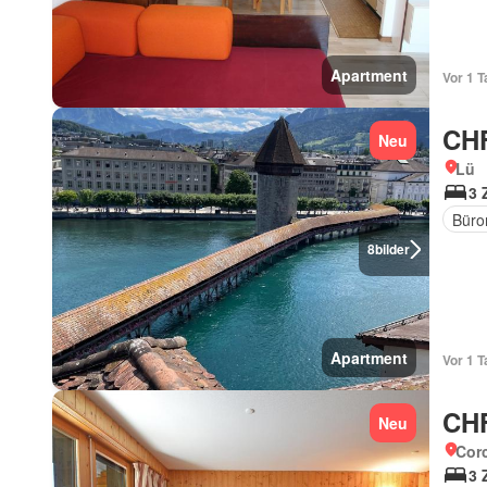
Apartment
Vor 1 T
CHF
Neu
Lü
3 
Büro
8
bilder
Apartment
Vor 1 T
CHF
Neu
Corc
3 