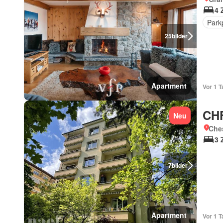
4 
Park
25
bilder
Apartment
Vor 1 T
CHF
Neu
Che
3 
7
bilder
Apartment
Vor 1 T