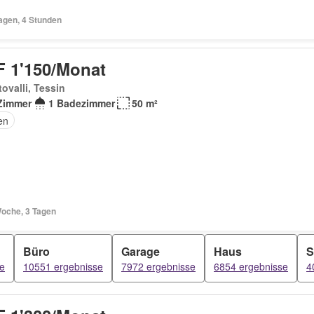
agen, 4 Stunden
 1'150/Monat
ovalli, Tessin
Zimmer
1 Badezimmer
50 m²
en
Woche, 3 Tagen
Büro
Garage
Haus
S
e
10551 ergebnisse
7972 ergebnisse
6854 ergebnisse
4