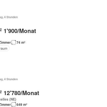
ag, 4 Stunden
 1'900/Monat
Zimmer
74 m²
raum
ag, 4 Stunden
 12'780/Monat
elles (NE)
Zimmer
649 m²