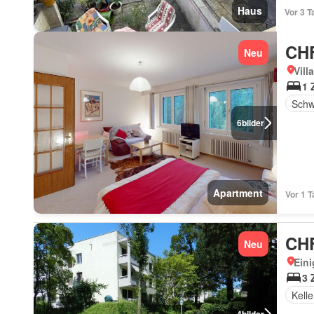
Haus
Vor 3 T
CHF
Neu
Vill
1 
Sch
6
bilder
Apartment
Vor 1 T
CHF
Neu
Eini
3 
Kelle