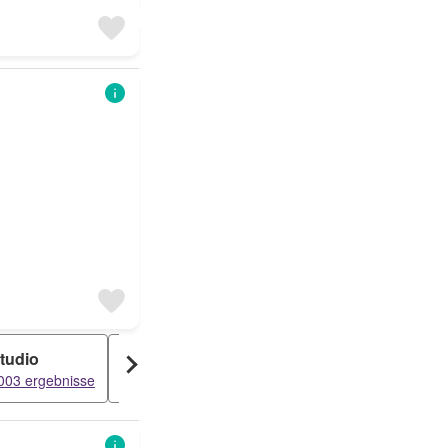
tudio
Attikawohnung
Dachwohnung
003 ergebnisse
1600 ergebnisse
1515 ergebnisse