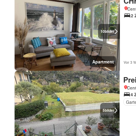
CHF
Cent
2 
10
bilder
Apartment
Vor 3 
Pre
Cent
4 
Gart
5
bilder