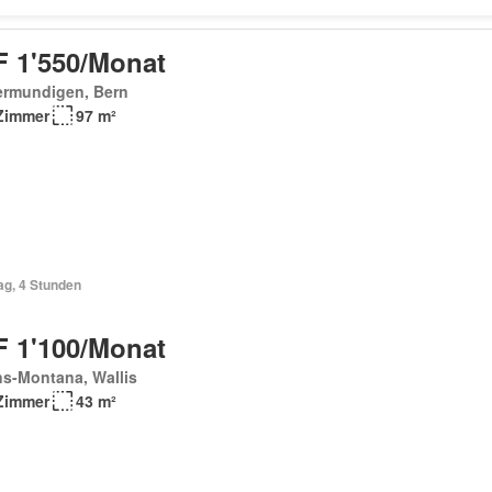
 1'550/Monat
ermundigen, Bern
Zimmer
97 m²
ag, 4 Stunden
 1'100/Monat
s-Montana, Wallis
Zimmer
43 m²