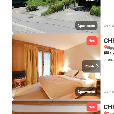
4
bilder
Apartment
Vor 1 T
CHF
Neu
Elgg
1 
Terr
12
bilder
Apartment
Vor 1 T
CHF
Neu
Gran