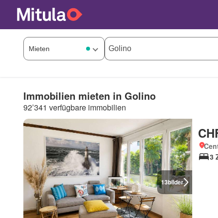
Immobilien mieten in Golino
92’341 verfügbare immobilien
CHF
Cent
3 
13
bilder