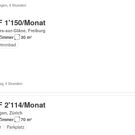
agen, 4 Stunden
 1'150/Monat
ars-sur-Glâne, Freiburg
Zimmer
30 m²
wimmbad
ag, 4 Stunden
 2'114/Monat
gen, Zürich
Zimmer
70 m²
r
Parkplatz