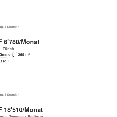
ag, 4 Stunden
 6'780/Monat
, Zürich
Zimmer
269 m²
asse
ag, 4 Stunden
 18'510/Monat
ges (Veveyse), Freiburg