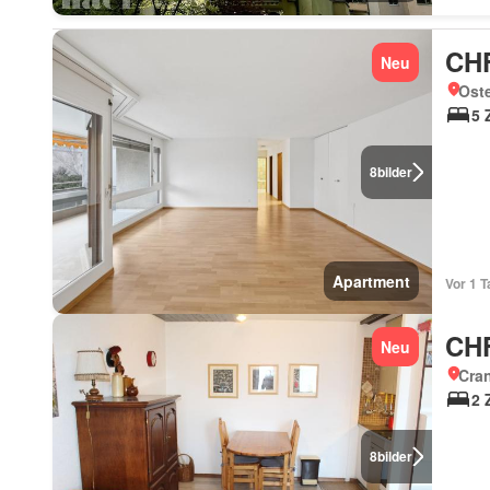
CHF
Neu
Ost
5 
8
bilder
Apartment
Vor 1 T
CHF
Neu
Cran
2 
8
bilder