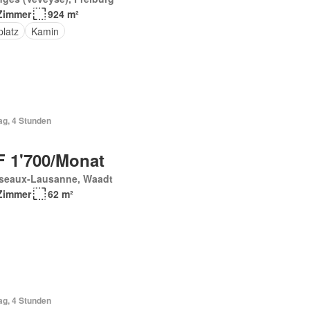
Zimmer
924 m²
platz
Kamin
ag, 4 Stunden
 1'700/Monat
seaux-Lausanne, Waadt
Zimmer
62 m²
ag, 4 Stunden