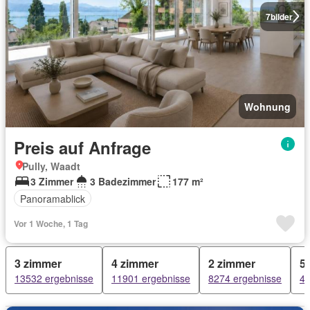
7
bilder
Wohnung
Preis auf Anfrage
Pully, Waadt
3 Zimmer
3 Badezimmer
177 m²
Panoramablick
Vor 1 Woche, 1 Tag
3 zimmer
4 zimmer
2 zimmer
5
13532 ergebnisse
11901 ergebnisse
8274 ergebnisse
49