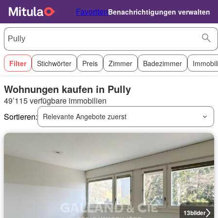
Favoriten
Benachrichtigungen verwalten
Filter
Stichwörter
Preis
Zimmer
Badezimmer
Immobil
Wohnungen kaufen in Pully
49’115 verfügbare immobilien
Sortieren:
Relevante Angebote zuerst
13
bilder