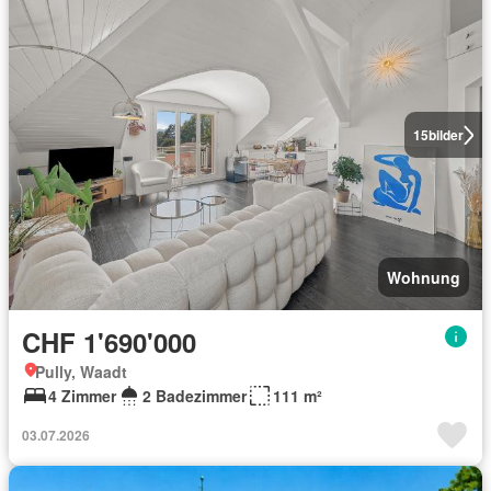
15
bilder
Wohnung
CHF 1'690'000
Pully, Waadt
4 Zimmer
2 Badezimmer
111 m²
03.07.2026