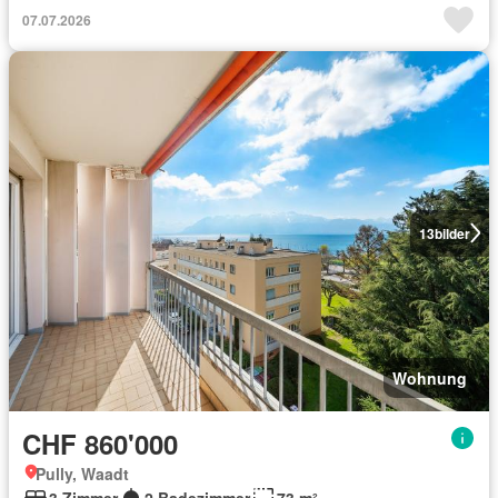
07.07.2026
13
bilder
Wohnung
CHF 860'000
Pully, Waadt
3 Zimmer
2 Badezimmer
73 m²