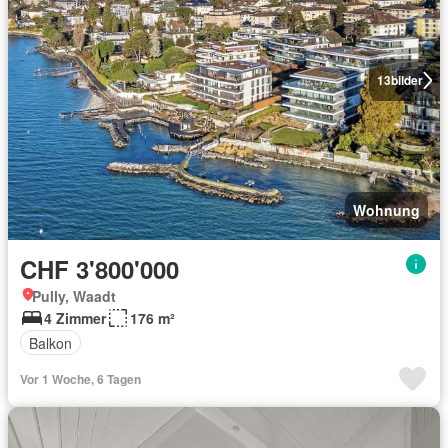
13
bilder
Wohnung
CHF 3'800'000
Pully, Waadt
4 Zimmer
176 m²
Balkon
Vor 1 Woche, 6 Tagen