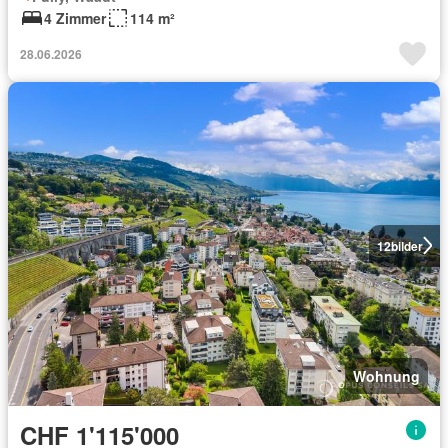
4 Zimmer
114 m²
28.06.2026
12
bilder
Wohnung
CHF 1'115'000