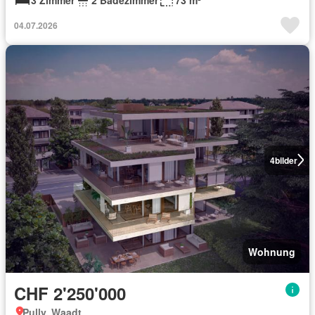
04.07.2026
4
bilder
Wohnung
CHF 2'250'000
Pully, Waadt