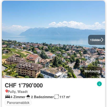
15
bilder
Wohnung
CHF 1'790'000
Pully, Waadt
4 Zimmer
2 Badezimmer
117 m²
Panoramablick