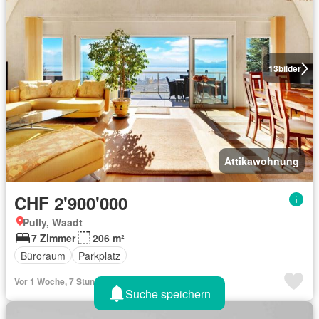
13
bilder
Attikawohnung
CHF 2'900'000
Pully, Waadt
7 Zimmer
206 m²
Büroraum
Parkplatz
Vor 1 Woche, 7 Stunden
Suche speichern