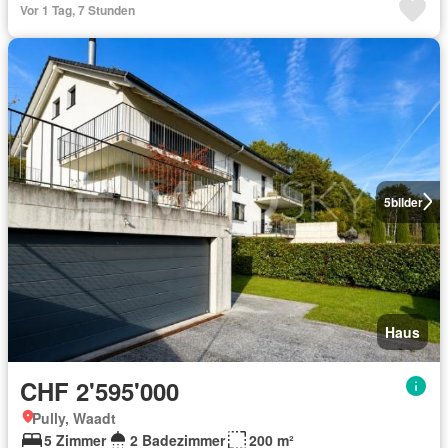
Vor 1 Tag, 7 Stunden
5
bilder
Haus
CHF 2'595'000
Pully, Waadt
5 Zimmer
2 Badezimmer
200 m²