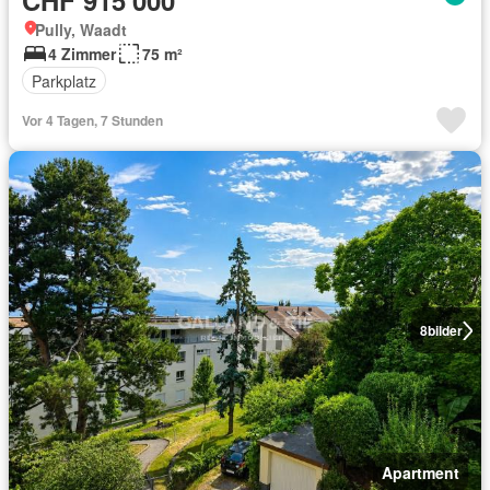
CHF 915'000
Pully, Waadt
4 Zimmer
75 m²
Parkplatz
Vor 4 Tagen, 7 Stunden
8
bilder
Apartment