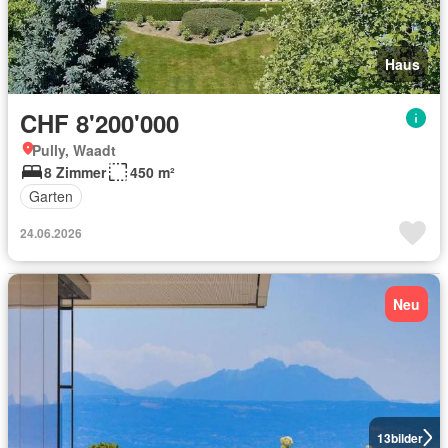
Haus
CHF 8'200'000
Pully, Waadt
8 Zimmer
450 m²
Garten
24.06.2026
Neu
13
bilder