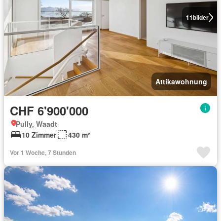
11
bilder
Attikawohnung
CHF 6'900'000
Pully, Waadt
10 Zimmer
430 m²
Vor 1 Woche, 7 Stunden