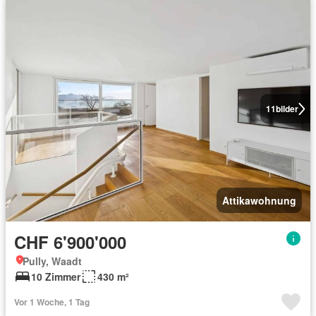
11
bilder
Attikawohnung
CHF 6'900'000
Pully, Waadt
10 Zimmer
430 m²
Vor 1 Woche, 1 Tag