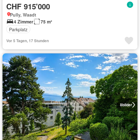
CHF 915'000
Pully, Waadt
4 Zimmer
75 m²
Parkplatz
Vor 5 Tagen, 17 Stunden
8
bilder