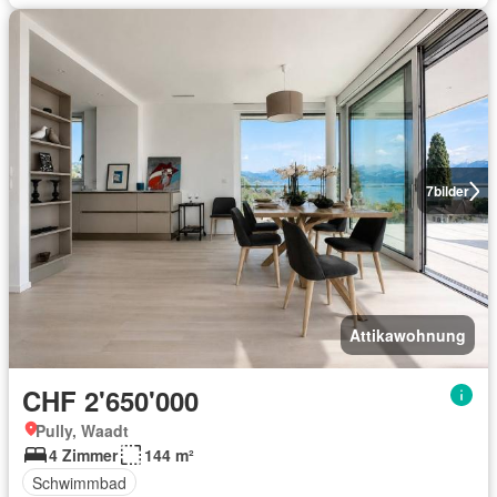
7
bilder
Attikawohnung
CHF 2'650'000
Pully, Waadt
4 Zimmer
144 m²
Schwimmbad