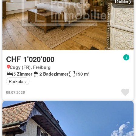
19
bilder
CHF 1'020'000
Cugy (FR), Freiburg
5 Zimmer
2 Badezimmer
190 m²
Parkplatz
09.07.2026