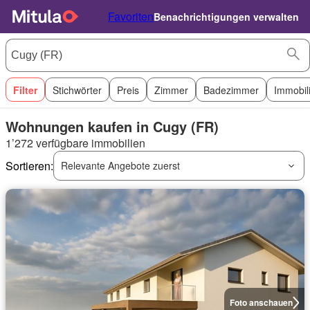
Favoriten
Benachrichtigungen verwalten
Filter
Stichwörter
Preis
Zimmer
Badezimmer
Immobil
Wohnungen kaufen in Cugy (FR)
1’272 verfügbare immobilien
Sortieren:
Relevante Angebote zuerst
Foto anschauen