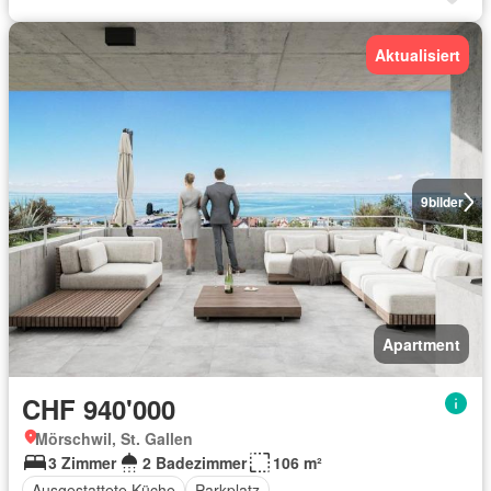
Aktualisiert
9
bilder
Apartment
CHF 940'000
Mörschwil, St. Gallen
3 Zimmer
2 Badezimmer
106 m²
Ausgestattete Küche
Parkplatz