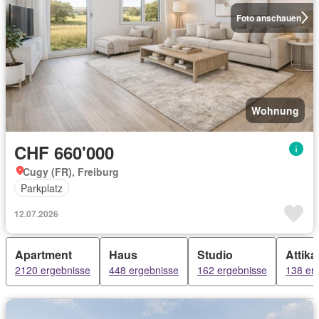
Foto anschauen
Wohnung
CHF 660'000
Cugy (FR), Freiburg
Parkplatz
12.07.2026
Apartment
Haus
Studio
Attik
2120 ergebnisse
448 ergebnisse
162 ergebnisse
138 er