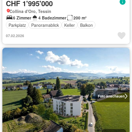
CHF 1'995'000
Collina d'Oro, Tessin
6 Zimmer
4 Badezimmer
200 m²
Parkplatz
Panoramablick
Keller
Balkon
07.02.2026
Foto anschauen