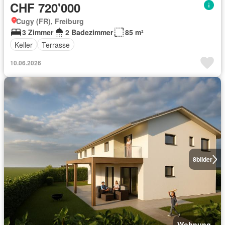
CHF 720'000
Cugy (FR), Freiburg
3 Zimmer
2 Badezimmer
85 m²
Keller
Terrasse
10.06.2026
8
bilder
Wohnung