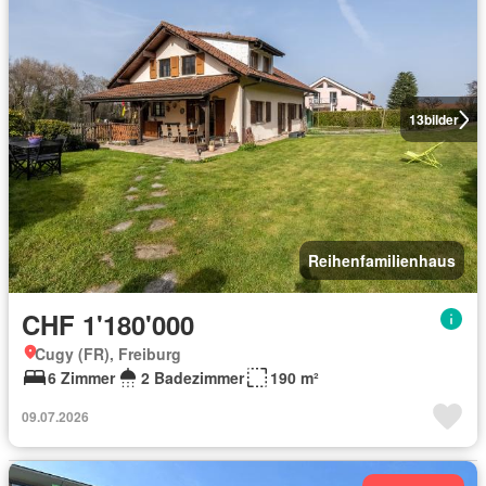
13
bilder
Reihenfamilienhaus
CHF 1'180'000
Cugy (FR), Freiburg
6 Zimmer
2 Badezimmer
190 m²
09.07.2026