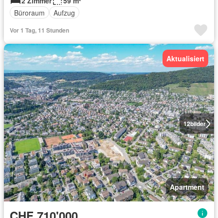
2 Zimmer
59 m²
Büroraum
Aufzug
Vor 1 Tag, 11 Stunden
Aktualisiert
12
bilder
Apartment
CHF 710'000