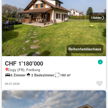
13
bilder
Reihenfamilienhaus
CHF 1'180'000
Cugy (FR), Freiburg
6 Zimmer
2 Badezimmer
190 m²
09.07.2026