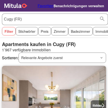
Favoriten
Benachrichtigungen verwalten
Filter
Stichwörter
Preis
Zimmer
Badezimmer
Immobil
Apartments kaufen in Cugy (FR)
1’967 verfügbare immobilien
Sortieren:
Relevante Angebote zuerst
8
bilder