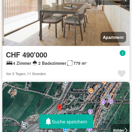
Apartment
CHF 490'000
4 Zimmer
2 Badezimmer
779 m²
Vor 5 Tagen, 11 Stunden
Suche speichern
8
bilder