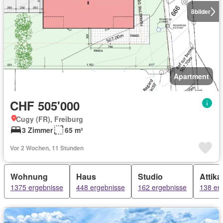
8
bilder
Apartment
CHF 505'000
Cugy (FR), Freiburg
3 Zimmer
65 m²
Vor 2 Wochen, 11 Stunden
Wohnung
Haus
Studio
Attik
1375 ergebnisse
448 ergebnisse
162 ergebnisse
138 er