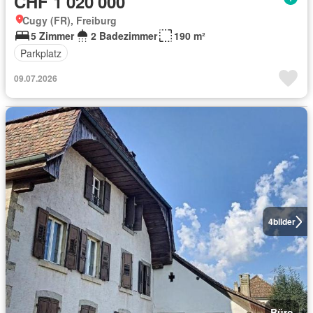
CHF 1'020'000
Cugy (FR), Freiburg
5 Zimmer
2 Badezimmer
190 m²
Parkplatz
09.07.2026
4
bilder
Büro