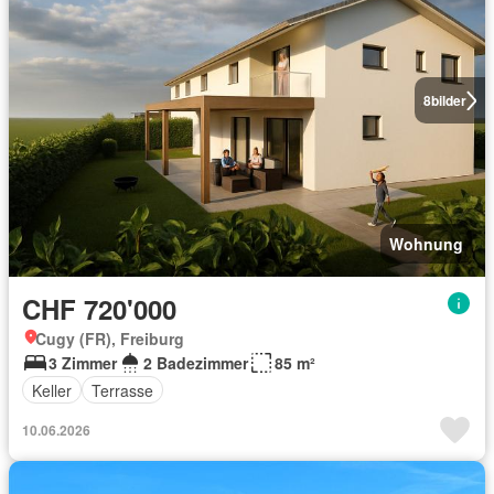
8
bilder
Wohnung
CHF 720'000
Cugy (FR), Freiburg
3 Zimmer
2 Badezimmer
85 m²
Keller
Terrasse
10.06.2026