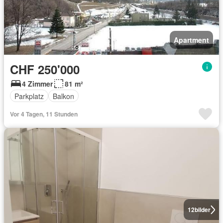
Apartment
CHF 250'000
4 Zimmer
81 m²
Parkplatz
Balkon
Vor 4 Tagen, 11 Stunden
12
bilder