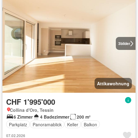
3
bilder
Attikawohnung
CHF 1'995'000
Collina d'Oro, Tessin
6 Zimmer
4 Badezimmer
200 m²
Parkplatz
Panoramablick
Keller
Balkon
07.02.2026