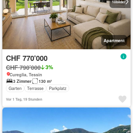
10
bilder
Apartment
CHF 770'000
CHF 790'000
3%
Cureglia, Tessin
3 Zimmer
130 m²
Garten
Terrasse
Parkplatz
Vor 1 Tag, 19 Stunden