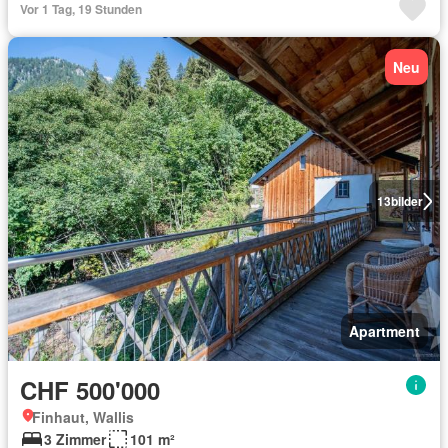
Vor 1 Tag, 19 Stunden
Neu
13
bilder
Apartment
CHF 500'000
Finhaut, Wallis
3 Zimmer
101 m²