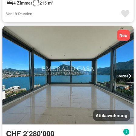
4 Zimmer
215 m²
Vor 19 Stunden
Neu
6
bilder
Attikawohnung
CHF 2'280'000