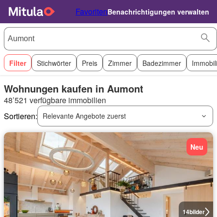
Favoriten
Benachrichtigungen verwalten
Filter
Stichwörter
Preis
Zimmer
Badezimmer
Immobil
Wohnungen kaufen in Aumont
48’521 verfügbare immobilien
Sortieren:
Relevante Angebote zuerst
Neu
14
bilder