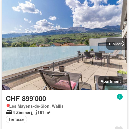
13
bilder
Apartment
CHF 899'000
Les Mayens-de-Sion, Wallis
4 Zimmer
161 m²
Terrasse