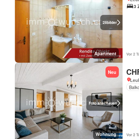
3 
28
bilder
Apartment
Vor 2 T
CHF
Neu
Leuk
Balk
Foto anschauen
Wohnung
Vor 2 T