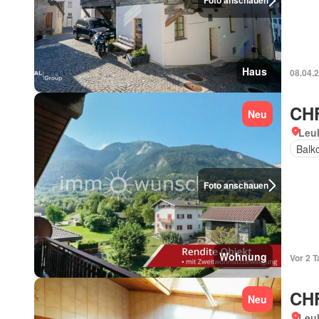
Foto anschauen
Haus
08.04.
CHF
Neu
Leuk
Balk
Foto anschauen
Wohnung
Vor 2 T
CHF
Neu
Leuk