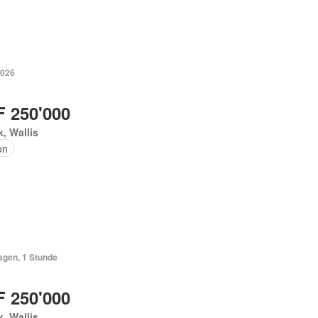
2026
 250'000
, Wallis
on
agen, 1 Stunde
 250'000
, Wallis