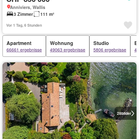
Anniviers, Wallis
3 Zimmer
111 m²
Vor 1 Tag, 6 Stunden
Apartment
Wohnung
Studio
E
66661 ergebnisse
49063 ergebnisse
5806 ergebnisse
46
28
bilder