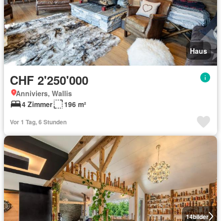
Haus
CHF 2'250'000
Anniviers, Wallis
4 Zimmer
196 m²
Vor 1 Tag, 6 Stunden
14
bilder