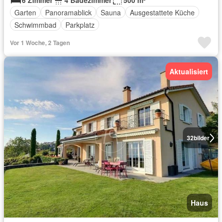
6 Zimmer
4 Badezimmer
500 m²
Garten
Panoramablick
Sauna
Ausgestattete Küche
Schwimmbad
Parkplatz
Vor 1 Woche, 2 Tagen
Aktualisiert
32
bilder
Haus