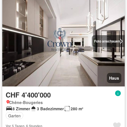
Foto anschauen
Haus
CHF 4'400'000
Chêne-Bougeries
8 Zimmer
3 Badezimmer
280 m²
Garten
Vor 5 Tagen, 6 Stunden