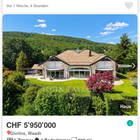
Vor 1 Woche, 6 Stunden
30
bilder
Haus
CHF 5'950'000
Givrins, Waadt