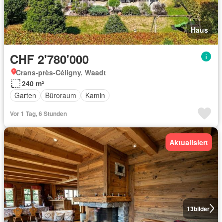
Haus
CHF 2'780'000
Crans-près-Céligny, Waadt
240 m²
Garten
Büroraum
Kamin
Vor 1 Tag, 6 Stunden
Aktualisiert
13
bilder