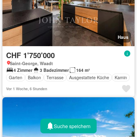
Haus
CHF 1'750'000
Saint-George, Waadt
4 Zimmer
3 Badezimmer
164 m²
Garten
Balkon
Terrasse
Ausgestattete Küche
Kamin
Vor 1 Woche, 6 Stunden
Suche speichern