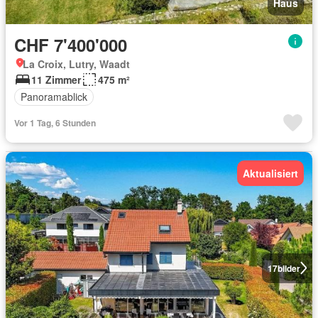
Haus
CHF 7'400'000
La Croix, Lutry, Waadt
11 Zimmer
475 m²
Panoramablick
Vor 1 Tag, 6 Stunden
Aktualisiert
17
bilder