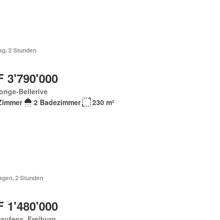
ag, 2 Stunden
 3'790'000
onge-Bellerive
Zimmer
2 Badezimmer
230 m²
agen, 2 Stunden
 1'480'000
aufens, Freiburg