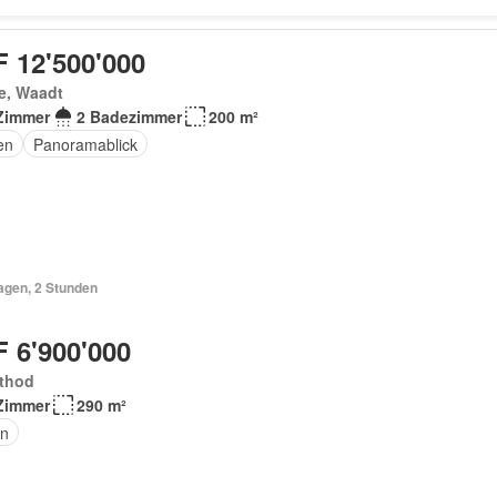
 12'500'000
e, Waadt
Zimmer
2 Badezimmer
200 m²
en
Panoramablick
agen, 2 Stunden
 6'900'000
thod
Zimmer
290 m²
n