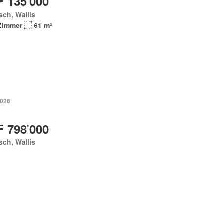
 135'000
sch, Wallis
Zimmer
61 m²
2026
 798'000
sch, Wallis