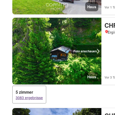
Haus
Vor 1 T
CHF
Ergi
Foto anschauen
Haus
Vor 3 T
5 zimmer
3083 ergebnisse