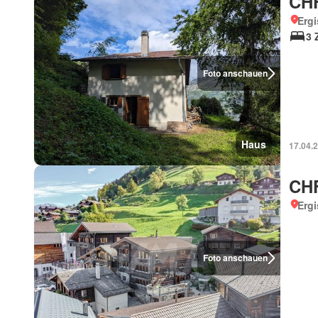
CHF
Ergi
3 
Foto anschauen
Haus
17.04.
CHF
Ergi
Foto anschauen