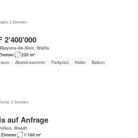
agen, 2 Stunden
 2'400'000
Mayens-de-Sion, Wallis
Zimmer
220 m²
raum
Abstell-kammer
Parkplatz
Keller
Balkon
Woche, 2 Stunden
is auf Anfrage
illon, Waadt
 Zimmer
1’160 m²