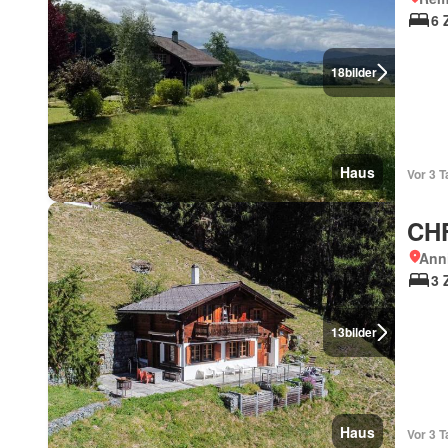
6 
18
bilder
Haus
Vor 3 T
CHF
Anni
3 
13
bilder
Haus
Vor 3 T