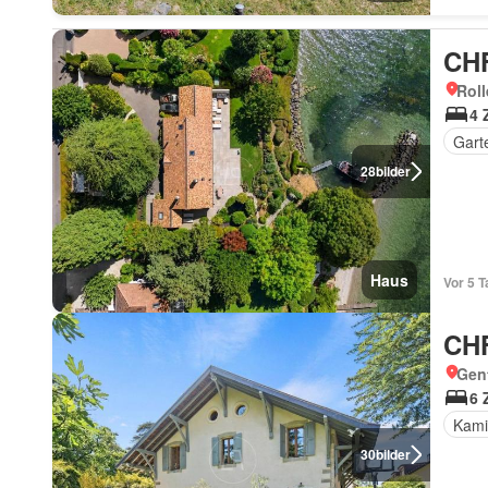
CHF
Roll
4 
Gart
28
bilder
Haus
Vor 5 T
CHF
Gen
6 
Kami
30
bilder