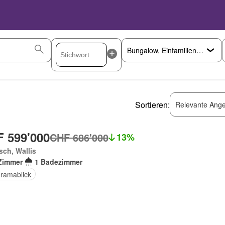
Sortieren:
Relevante Ange
 599'000
CHF 686'000
13%
sch, Wallis
Zimmer
1 Badezimmer
ramablick