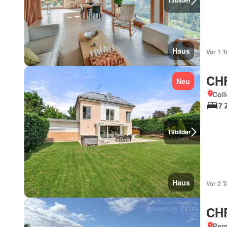
13
bilder
Haus
Vor 1 T
CHF
Neu
Coll
7 
19
bilder
Haus
Vor 2 T
CHF
Rem