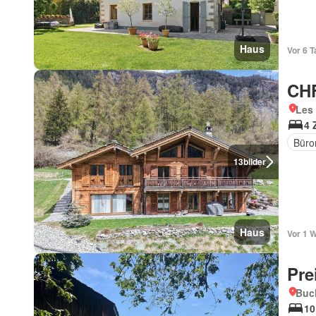
Haus
Vor 6 T
CHF
Les 
4 
Büro
13
bilder
Haus
Vor 1 
Pre
Buch
10