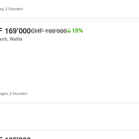
ag, 2 Stunden
 169'000
CHF 198'000
15%
sch, Wallis
agen, 2 Stunden