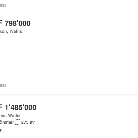
2026
 798'000
sch, Wallis
2025
 1'485'000
es, Wallis
Zimmer
275 m²
n