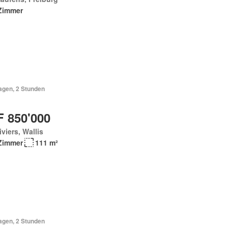
Zimmer
agen, 2 Stunden
 850'000
viers, Wallis
Zimmer
111 m²
agen, 2 Stunden