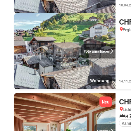
10.04.
CHF
Ergi
Foto anschauen
Wohnung
14.11.
CHF
Neu
Lidd
4 
Kami