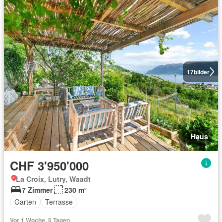
17
bilder
Haus
CHF 3'950'000
La Croix, Lutry, Waadt
7 Zimmer
230 m²
Garten
Terrasse
Vor 1 Woche, 5 Tagen