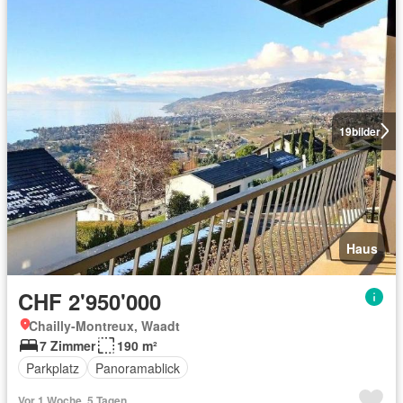
19
bilder
Haus
CHF 2'950'000
Chailly-Montreux, Waadt
7 Zimmer
190 m²
Parkplatz
Panoramablick
Vor 1 Woche, 5 Tagen