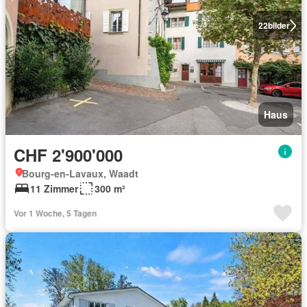
22
bilder
Haus
CHF 2'900'000
Bourg-en-Lavaux, Waadt
11 Zimmer
300 m²
Vor 1 Woche, 5 Tagen