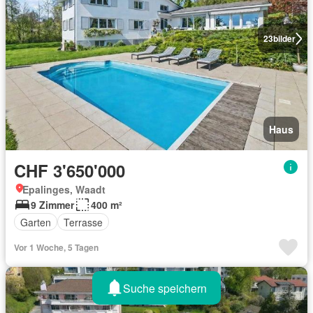
23
bilder
Haus
CHF 3'650'000
Epalinges, Waadt
9 Zimmer
400 m²
Garten
Terrasse
Vor 1 Woche, 5 Tagen
Suche speichern