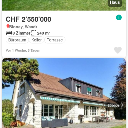
Haus
CHF 2'550'000
Blonay, Waadt
8 Zimmer
240 m²
Büroraum
Keller
Terrasse
Vor 1 Woche, 5 Tagen
20
bilder