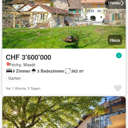
17
bilder
Haus
CHF 3'600'000
Féchy, Waadt
9 Zimmer
3 Badezimmer
362 m²
Garten
Vor 1 Woche, 5 Tagen