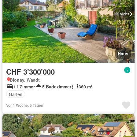
29
bilder
Haus
CHF 3'300'000
Blonay, Waadt
11 Zimmer
5 Badezimmer
360 m²
Garten
Vor 1 Woche, 5 Tagen