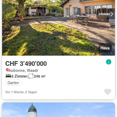
24
bilder
Haus
CHF 3'490'000
Aubonne, Waadt
6 Zimmer
246 m²
Garten
Vor 1 Woche, 5 Tagen