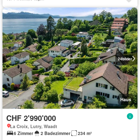
24
bilder
Haus
CHF 2'990'000
La Croix, Lutry, Waadt
6 Zimmer
2 Badezimmer
234 m²