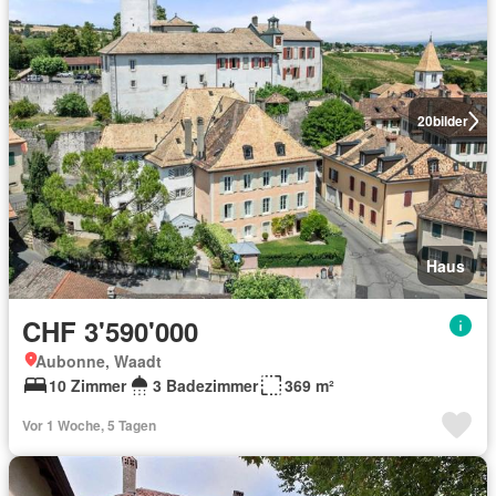
20
bilder
Haus
CHF 3'590'000
Aubonne, Waadt
10 Zimmer
3 Badezimmer
369 m²
Vor 1 Woche, 5 Tagen