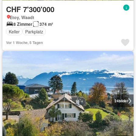
CHF 7'300'000
Etoy, Waadt
8 Zimmer
374 m²
Keller
Parkplatz
Vor 1 Woche, 5 Tagen
24
bilder