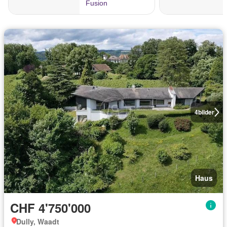
4
bilder
Haus
CHF 4'750'000
Dully, Waadt