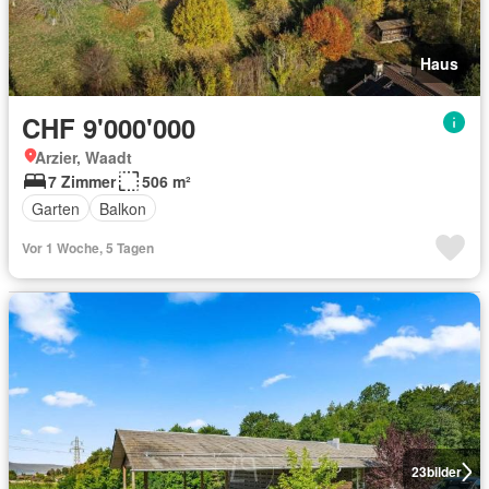
Haus
CHF 9'000'000
Arzier, Waadt
7 Zimmer
506 m²
Garten
Balkon
Vor 1 Woche, 5 Tagen
23
bilder