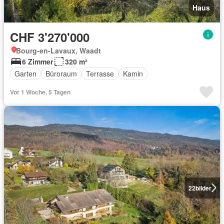
Haus
CHF 3'270'000
Bourg-en-Lavaux, Waadt
6 Zimmer
320 m²
Garten
Büroraum
Terrasse
Kamin
Vor 1 Woche, 5 Tagen
22
bilder