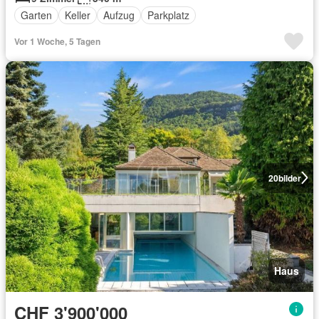
Garten
Keller
Aufzug
Parkplatz
Vor 1 Woche, 5 Tagen
20
bilder
Haus
CHF 3'900'000