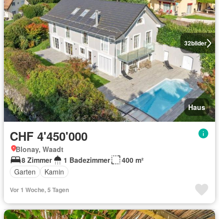
32
bilder
Haus
CHF 4'450'000
Blonay, Waadt
8 Zimmer
1 Badezimmer
400 m²
Garten
Kamin
Vor 1 Woche, 5 Tagen