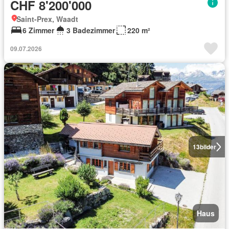
CHF 8'200'000
Saint-Prex, Waadt
6 Zimmer
3 Badezimmer
220 m²
09.07.2026
13
bilder
Haus