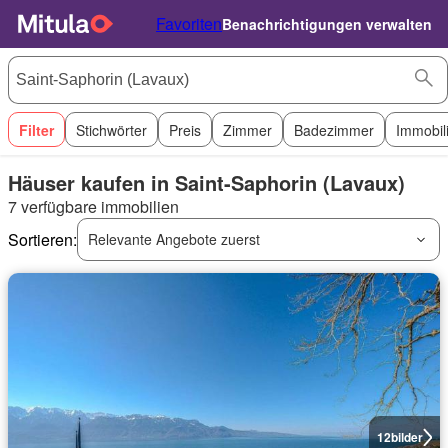
Favoriten
Benachrichtigungen verwalten
Filter
Stichwörter
Preis
Zimmer
Badezimmer
Immobil
Häuser kaufen in Saint-Saphorin (Lavaux)
7 verfügbare immobilien
Sortieren:
Relevante Angebote zuerst
12
bilder