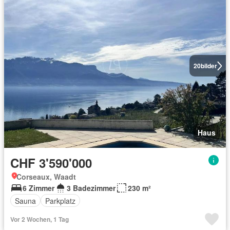
20
bilder
Haus
CHF 3'590'000
Corseaux, Waadt
6 Zimmer
3 Badezimmer
230 m²
Sauna
Parkplatz
Vor 2 Wochen, 1 Tag