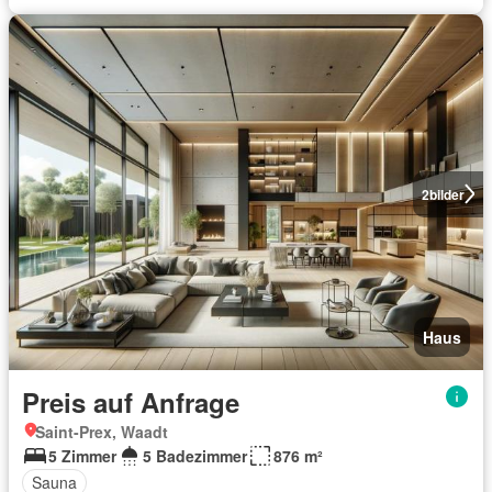
2
bilder
Haus
Preis auf Anfrage
Saint-Prex, Waadt
5 Zimmer
5 Badezimmer
876 m²
Sauna