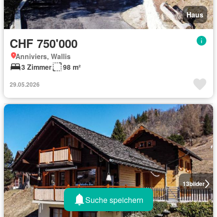
Haus
CHF 750'000
Anniviers, Wallis
3 Zimmer
98 m²
29.05.2026
13
bilder
Suche speichern