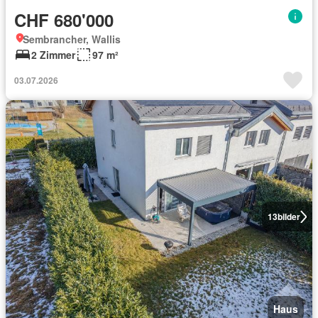
CHF 680'000
Sembrancher, Wallis
2 Zimmer
97 m²
03.07.2026
13
bilder
Haus