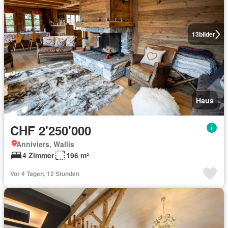
13
bilder
Haus
CHF 2'250'000
Anniviers, Wallis
4 Zimmer
196 m²
Vor 4 Tagen, 12 Stunden