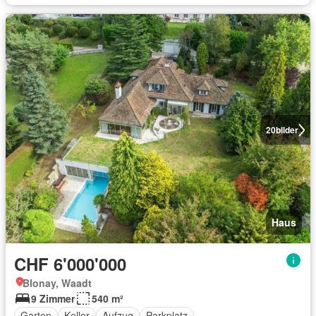
20
bilder
Haus
CHF 6'000'000
Blonay, Waadt
9 Zimmer
540 m²
Garten
Keller
Aufzug
Parkplatz