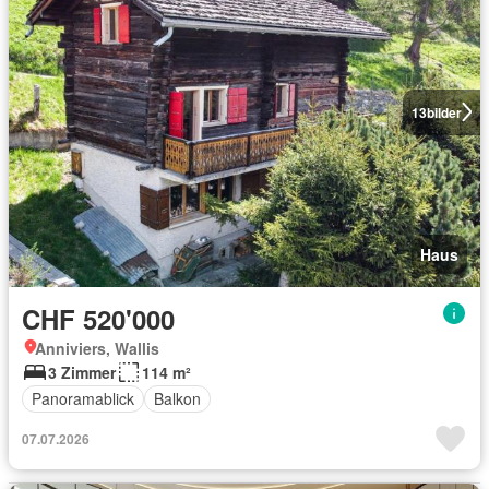
13
bilder
Haus
CHF 520'000
Anniviers, Wallis
3 Zimmer
114 m²
Panoramablick
Balkon
07.07.2026