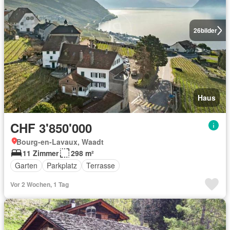
26
bilder
Haus
CHF 3'850'000
Bourg-en-Lavaux, Waadt
11 Zimmer
298 m²
Garten
Parkplatz
Terrasse
Vor 2 Wochen, 1 Tag