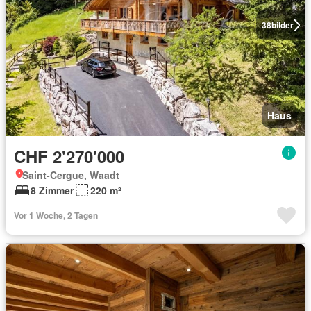
38
bilder
Haus
CHF 2'270'000
Saint-Cergue, Waadt
8 Zimmer
220 m²
Vor 1 Woche, 2 Tagen