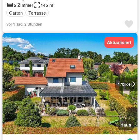
5 Zimmer
145 m²
Garten
Terrasse
Vor 1 Tag, 2 Stunden
Aktualisiert
17
bilder
Haus