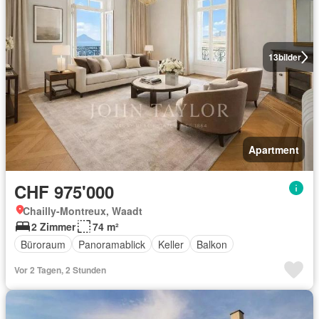
13
bilder
Apartment
CHF 975'000
Chailly-Montreux, Waadt
2 Zimmer
74 m²
Büroraum
Panoramablick
Keller
Balkon
Vor 2 Tagen, 2 Stunden