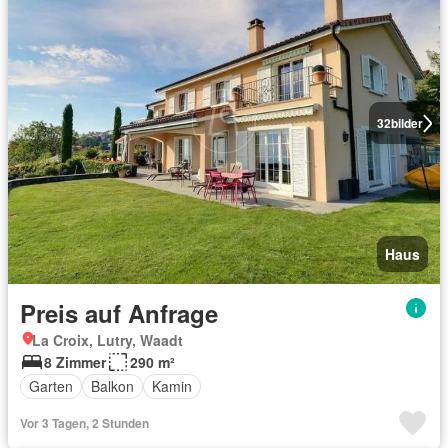
32
bilder
Haus
Preis auf Anfrage
La Croix, Lutry, Waadt
8 Zimmer
290 m²
Garten
Balkon
Kamin
Vor 3 Tagen, 2 Stunden