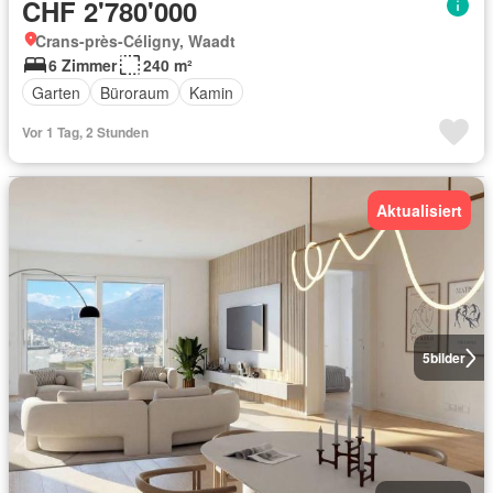
CHF 2'780'000
Crans-près-Céligny, Waadt
6 Zimmer
240 m²
Garten
Büroraum
Kamin
Vor 1 Tag, 2 Stunden
Aktualisiert
5
bilder