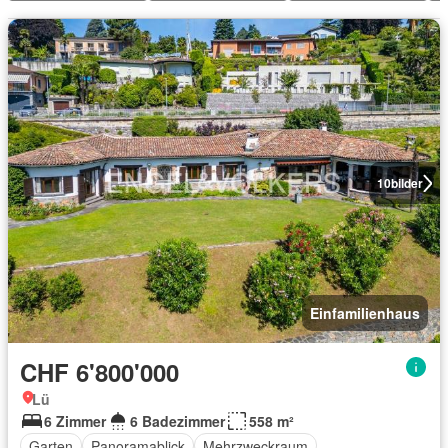
10
bilder
Einfamilienhaus
CHF 6'800'000
Lü
6 Zimmer
6 Badezimmer
558 m²
Garten
Panoramablick
Mehrzweckraum