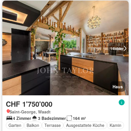
14
bilder
Haus
CHF 1'750'000
Saint-George, Waadt
4 Zimmer
3 Badezimmer
164 m²
Garten
Balkon
Terrasse
Ausgestattete Küche
Kamin