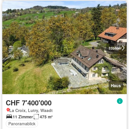
33
bilder
Haus
CHF 7'400'000
La Croix, Lutry, Waadt
11 Zimmer
475 m²
Panoramablick