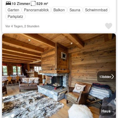
10 Zimmer
529 m²
Garten
Panoramablick
Balkon
Sauna
Schwimmbad
Parkplatz
Vor 4 Tagen, 2 Stunden
13
bilder
Haus