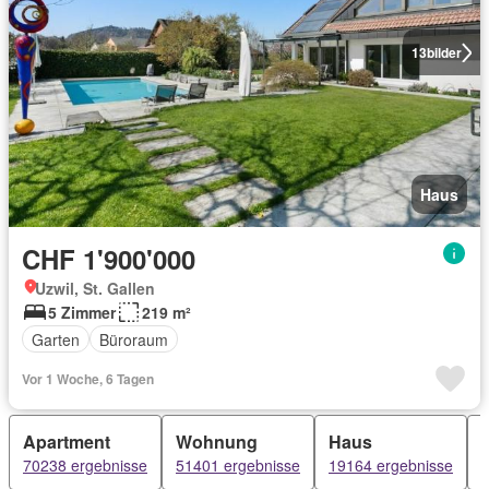
13
bilder
Haus
CHF 1'900'000
Uzwil, St. Gallen
5 Zimmer
219 m²
Garten
Büroraum
Vor 1 Woche, 6 Tagen
Apartment
Wohnung
Haus
70238 ergebnisse
51401 ergebnisse
19164 ergebnisse