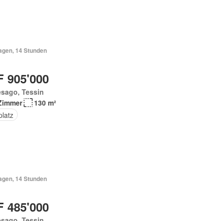
Tagen, 14 Stunden
 905'000
esago, Tessin
Zimmer
130 m²
platz
Tagen, 14 Stunden
 485'000
esago, Tessin