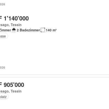
2026
 1'140'000
esago, Tessin
Zimmer
2 Badezimmer
140 m²
asse
2026
 905'000
esago, Tessin
platz