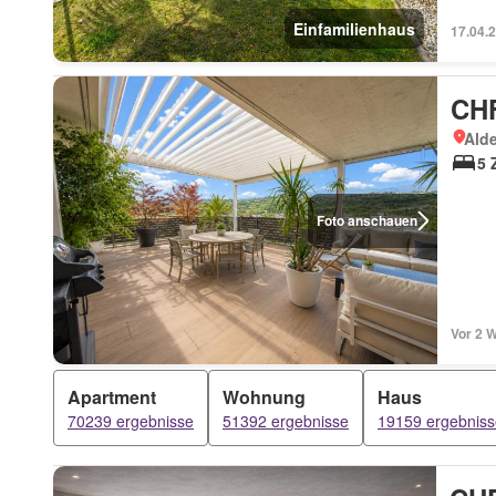
Einfamilienhaus
17.04.
CHF
Ald
5 
Foto anschauen
Vor 2 
Apartment
Wohnung
Haus
70239 ergebnisse
51392 ergebnisse
19159 ergebniss