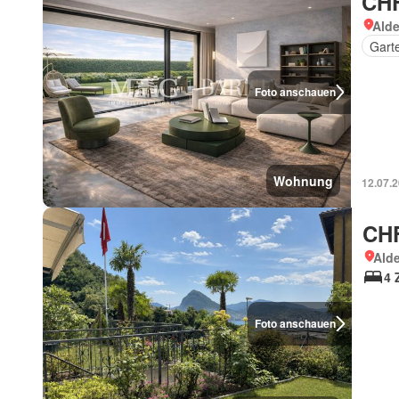
CHF
Alde
Gart
Foto anschauen
Wohnung
12.07.
CHF
Ald
4 
Foto anschauen