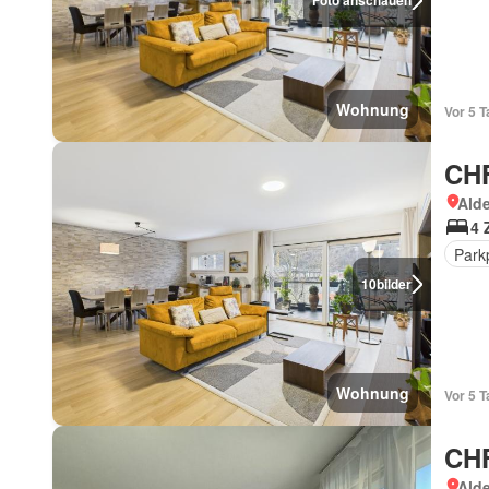
Foto anschauen
Wohnung
Vor 5 
CHF
Ald
4 
Park
10
bilder
Wohnung
Vor 5 
CHF
Ald