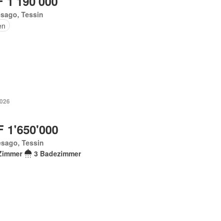
 1'190'000
sago, Tessin
en
2026
 1'650'000
esago, Tessin
Zimmer
3 Badezimmer