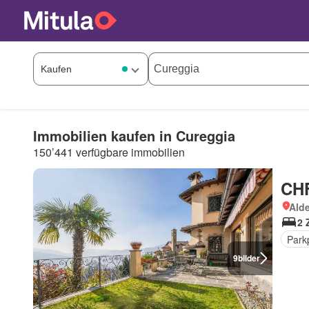
Immobilien kaufen in Cureggia
150’441 verfügbare immobilien
CHF
Ald
2 
Park
9
bilder