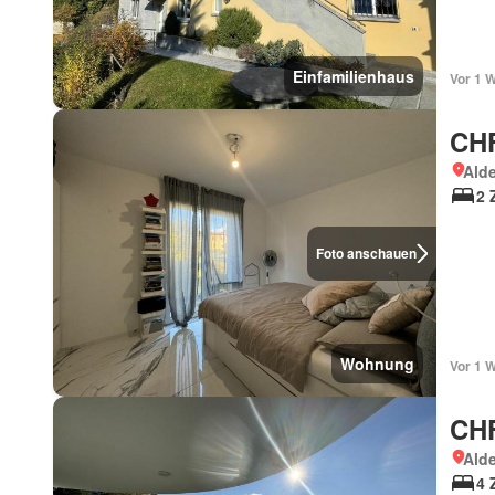
Einfamilienhaus
Vor 1 
CHF
Ald
2 
Foto anschauen
Wohnung
Vor 1 
CHF
Ald
4 