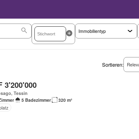
Sortieren:
Relev
 3'200'000
esago, Tessin
Zimmer
5 Badezimmer
320 m²
platz