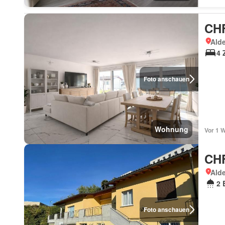
CHF
Ald
4 
Foto anschauen
Wohnung
Vor 1 
CHF
Ald
2 
Foto anschauen