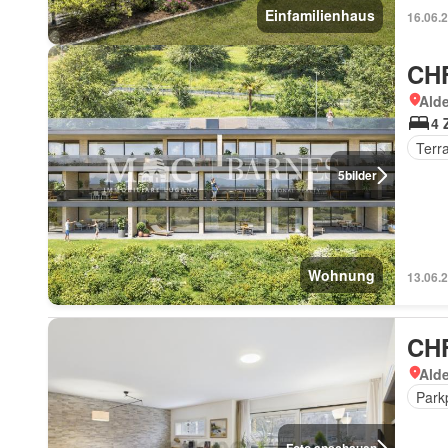
Einfamilienhaus
16.06.
CHF
Ald
4 
Terr
5
bilder
Wohnung
13.06.
CHF
Ald
Park