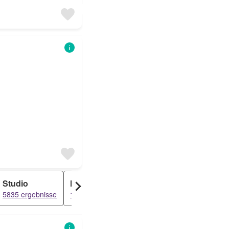
Studio
Maisonette
Bauernhaus
5835 ergebnisse
1974 ergebnisse
680 ergebnisse