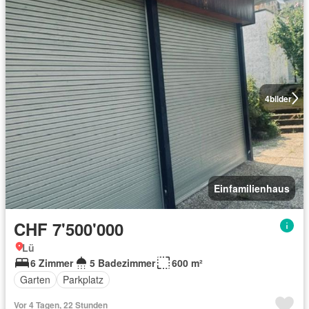
4
bilder
Einfamilienhaus
CHF 7'500'000
Lü
6 Zimmer
5 Badezimmer
600 m²
Garten
Parkplatz
Vor 4 Tagen, 22 Stunden