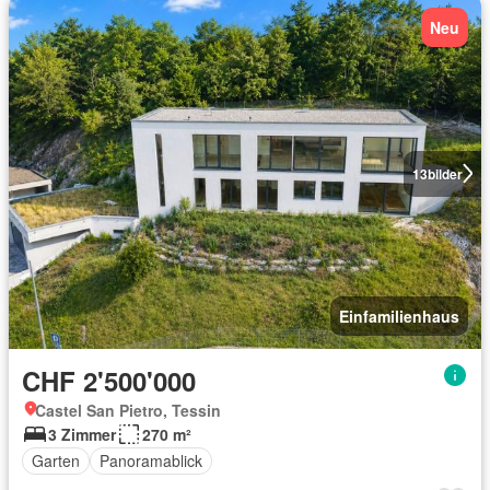
Neu
13
bilder
Einfamilienhaus
CHF 2'500'000
Castel San Pietro, Tessin
3 Zimmer
270 m²
Garten
Panoramablick