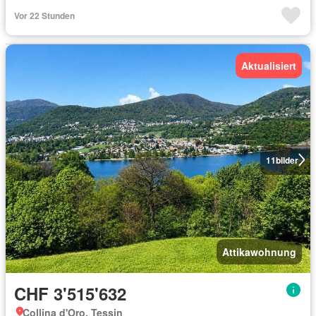
Vor 22 Stunden
Aktualisiert
11
bilder
Attikawohnung
CHF 3'515'632
Collina d'Oro, Tessin