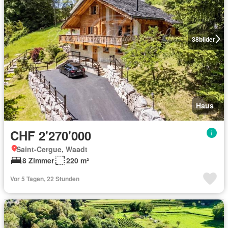
38
bilder
Haus
CHF 2'270'000
Saint-Cergue, Waadt
8 Zimmer
220 m²
Vor 5 Tagen, 22 Stunden