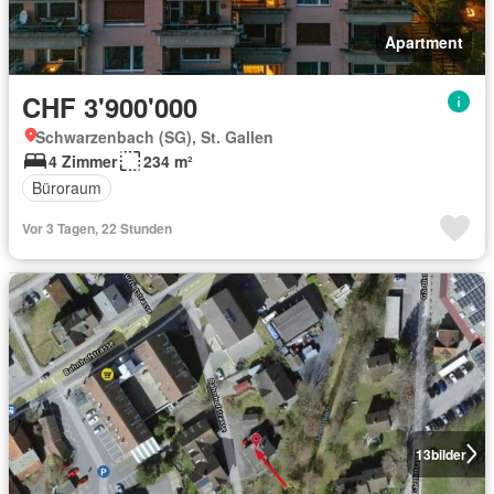
Apartment
CHF 3'900'000
Schwarzenbach (SG), St. Gallen
4 Zimmer
234 m²
Büroraum
Vor 3 Tagen, 22 Stunden
13
bilder