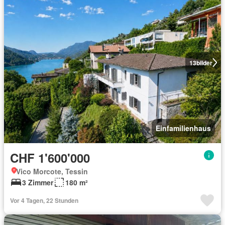
13
bilder
Einfamilienhaus
CHF 1'600'000
Vico Morcote, Tessin
3 Zimmer
180 m²
Vor 4 Tagen, 22 Stunden