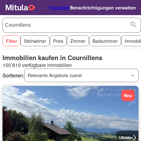
Favoriten
Benachrichtigungen verwalten
Filter
Stichwörter
Preis
Zimmer
Badezimmer
Immobil
Immobilien kaufen in Cournillens
150’810 verfügbare immobilien
Sortieren:
Relevante Angebote zuerst
Neu
18
bilder