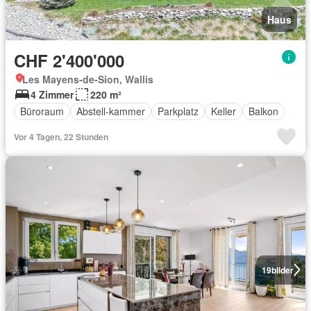
Haus
CHF 2'400'000
Les Mayens-de-Sion, Wallis
4 Zimmer
220 m²
Büroraum
Abstell-kammer
Parkplatz
Keller
Balkon
Vor 4 Tagen, 22 Stunden
19
bilder