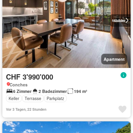
16
bilder
Apartment
CHF 3'990'000
Conches
6 Zimmer
2 Badezimmer
194 m²
Keller
Terrasse
Parkplatz
Vor 3 Tagen, 22 Stunden