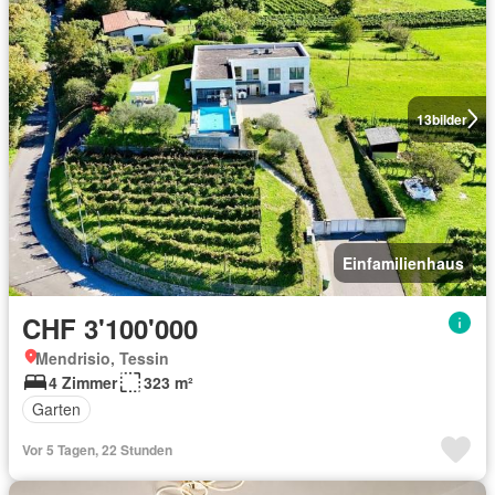
13
bilder
Einfamilienhaus
CHF 3'100'000
Mendrisio, Tessin
4 Zimmer
323 m²
Garten
Vor 5 Tagen, 22 Stunden