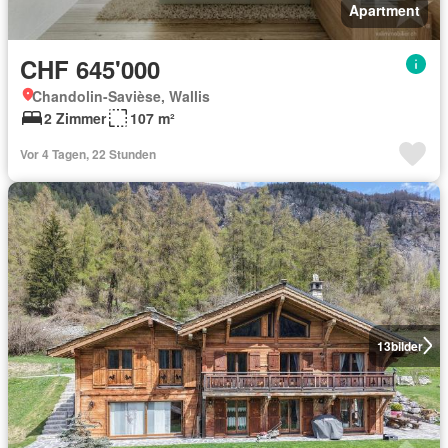
Apartment
CHF 645'000
Chandolin-Savièse, Wallis
2 Zimmer
107 m²
Vor 4 Tagen, 22 Stunden
13
bilder