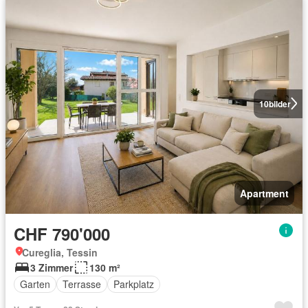
10
bilder
Apartment
CHF 790'000
Cureglia, Tessin
3 Zimmer
130 m²
Garten
Terrasse
Parkplatz