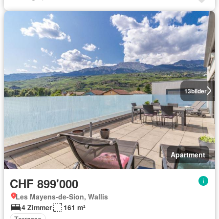
13
bilder
Apartment
CHF 899'000
Les Mayens-de-Sion, Wallis
4 Zimmer
161 m²