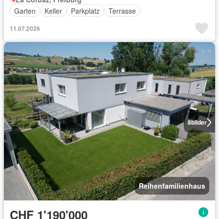
Garten
Keller
Parkplatz
Terrasse
11.07.2026
8
bilder
Reihenfamilienhaus
CHF 1'190'000