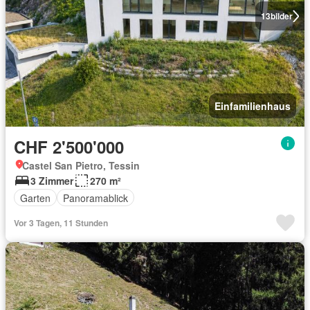
13
bilder
Einfamilienhaus
CHF 2'500'000
Castel San Pietro, Tessin
3 Zimmer
270 m²
Garten
Panoramablick
Vor 3 Tagen, 11 Stunden