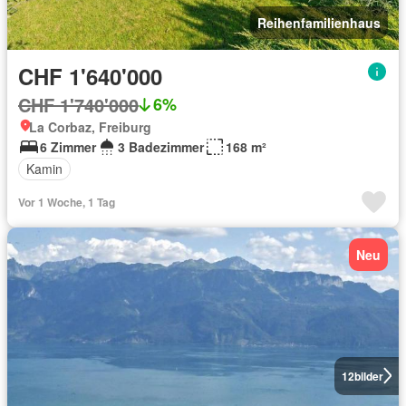
Reihenfamilienhaus
CHF 1'640'000
CHF 1'740'000
6%
La Corbaz, Freiburg
6 Zimmer
3 Badezimmer
168 m²
Kamin
Vor 1 Woche, 1 Tag
Neu
12
bilder