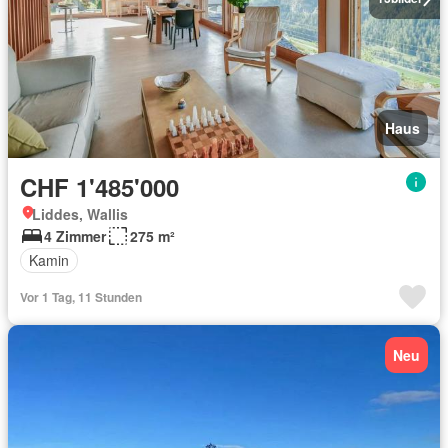
Haus
CHF 1'485'000
Liddes, Wallis
4 Zimmer
275 m²
Kamin
Vor 1 Tag, 11 Stunden
Neu