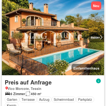
Neu
8
bilder
Einfamilienhaus
Preis auf Anfrage
Vico Morcote, Tessin
6 Zimmer
450 m²
Garten
Terrasse
Aufzug
Schwimmbad
Parkplatz
Kamin