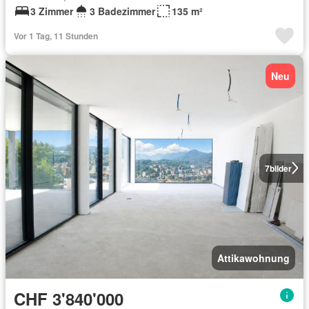
3 Zimmer
3 Badezimmer
135 m²
Vor 1 Tag, 11 Stunden
Neu
7
bilder
Attikawohnung
CHF 3'840'000