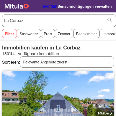
Favoriten
Benachrichtigungen verwalten
Filter
Stichwörter
Preis
Zimmer
Badezimmer
Immobil
Immobilien kaufen in La Corbaz
150’441 verfügbare immobilien
Sortieren:
Relevante Angebote zuerst
10
bilder