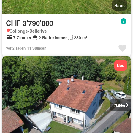
Haus
CHF 3'790'000
Collonge-Bellerive
7 Zimmer
2 Badezimmer
230 m²
Vor 2 Tagen, 11 Stunden
Neu
17
bilder