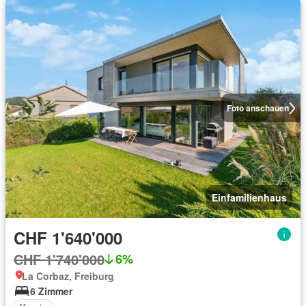
Foto anschauen
Einfamilienhaus
CHF 1'640'000
CHF 1'740'000
6%
La Corbaz, Freiburg
6 Zimmer