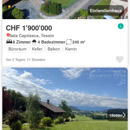
Einfamilienhaus
CHF 1'900'000
Sala Capriasca, Tessin
8 Zimmer
4 Badezimmer
240 m²
Büroraum
Keller
Balkon
Kamin
Vor 2 Tagen, 11 Stunden
18
bilder