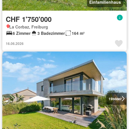
Einfamilienhaus
CHF 1'750'000
La Corbaz, Freiburg
6 Zimmer
3 Badezimmer
164 m²
16.06.2026
19
bilder