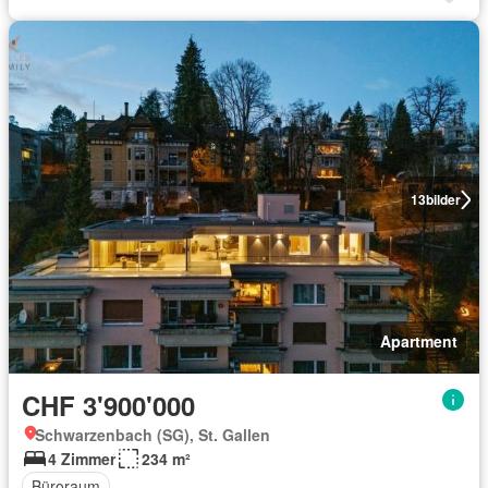
13
bilder
Apartment
CHF 3'900'000
Schwarzenbach (SG), St. Gallen
4 Zimmer
234 m²
Büroraum