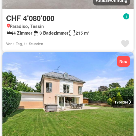
CHF 4'080'000
Paradiso, Tessin
4 Zimmer
3 Badezimmer
215 m²
Vor 1 Tag, 11 Stunden
Neu
19
bilder