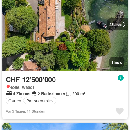
28
bilder
Haus
CHF 12'500'000
Rolle, Waadt
4 Zimmer
2 Badezimmer
200 m²
Garten
Panoramablick
Vor 5 Tagen, 11 Stunden