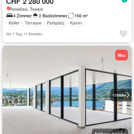
CHF 2'280'000
Paradiso, Tessin
4 Zimmer
2 Badezimmer
150 m²
Keller
Terrasse
Parkplatz
Kamin
Vor 1 Tag, 11 Stunden
Neu
11
bilder
Attikawohnung