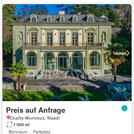
14
bilder
Preis auf Anfrage
Chailly-Montreux, Waadt
1’000 m²
Büroraum
Parkplatz