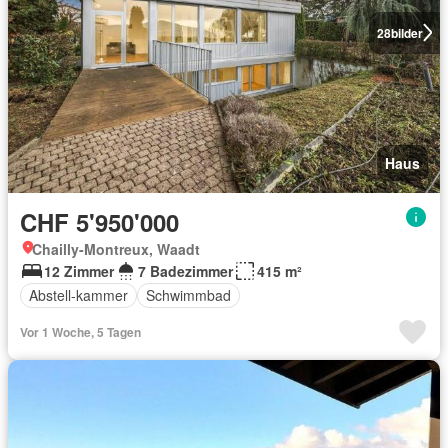
28
bilder
Haus
CHF 5'950'000
Chailly-Montreux, Waadt
12 Zimmer
7 Badezimmer
415 m²
Abstell-kammer
Schwimmbad
Vor 1 Woche, 5 Tagen