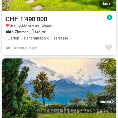
Haus
CHF 1'490'000
Chailly-Montreux, Waadt
5 Zimmer
145 m²
Garten
Panoramablick
Terrasse
Vor 1 Woche, 5 Tagen
10
bilder