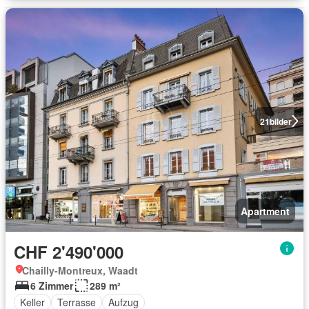
21
bilder
Apartment
CHF 2'490'000
Chailly-Montreux, Waadt
6 Zimmer
289 m²
Keller
Terrasse
Aufzug