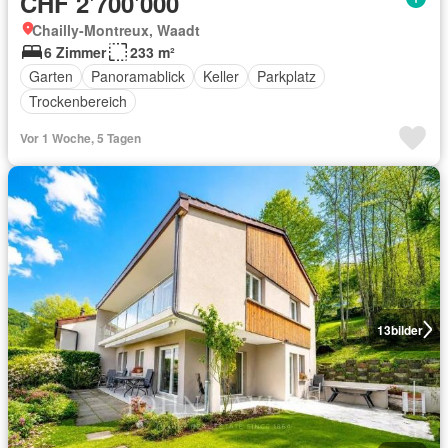
CHF 2'700'000
Chailly-Montreux, Waadt
6 Zimmer
233 m²
Garten
Panoramablick
Keller
Parkplatz
Trockenbereich
Vor 1 Woche, 5 Tagen
13
bilder