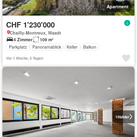
Apartment
CHF 1'230'000
Chailly-Montreux, Waadt
4 Zimmer
109 m²
Parkplatz
Panoramablick
Keller
Balkon
Vor 1 Woche, 5 Tagen
10
bilder