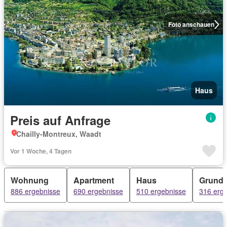
Foto anschauen
Haus
Preis auf Anfrage
Chailly-Montreux, Waadt
Vor 1 Woche, 4 Tagen
Wohnung
Apartment
Haus
Grunds
886 ergebnisse
690 ergebnisse
510 ergebnisse
316 erg