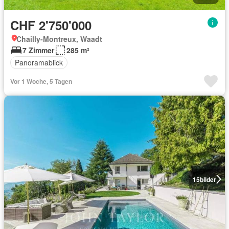
CHF 2'750'000
Chailly-Montreux, Waadt
7 Zimmer
285 m²
Panoramablick
Vor 1 Woche, 5 Tagen
15
bilder