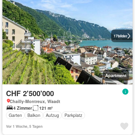
17
bilder
Apartment
CHF 2'500'000
Chailly-Montreux, Waadt
4 Zimmer
121 m²
Garten
Balkon
Aufzug
Parkplatz
Vor 1 Woche, 5 Tagen