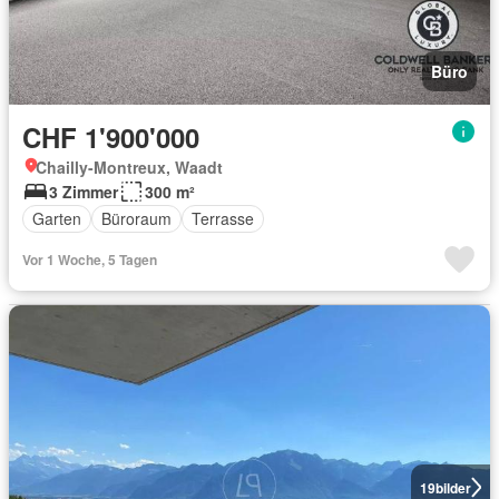
Büro
CHF 1'900'000
Chailly-Montreux, Waadt
3 Zimmer
300 m²
Garten
Büroraum
Terrasse
Vor 1 Woche, 5 Tagen
19
bilder