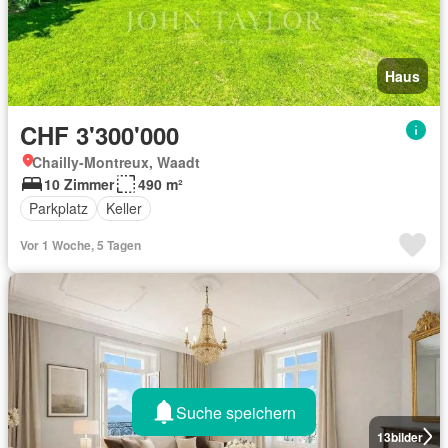
Haus
CHF 3'300'000
Chailly-Montreux, Waadt
10 Zimmer
490 m²
Parkplatz
Keller
Vor 1 Woche, 5 Tagen
Suche speichern
13
bilder