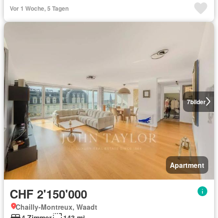
Vor 1 Woche, 5 Tagen
7
bilder
Apartment
CHF 2'150'000
Chailly-Montreux, Waadt
4 Zimmer
143 m²