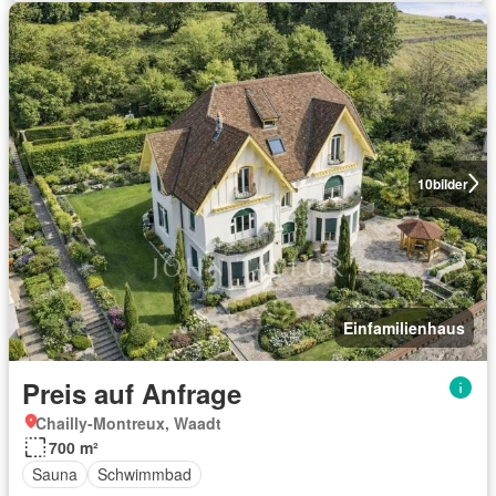
10
bilder
Einfamilienhaus
Preis auf Anfrage
Chailly-Montreux, Waadt
700 m²
Sauna
Schwimmbad