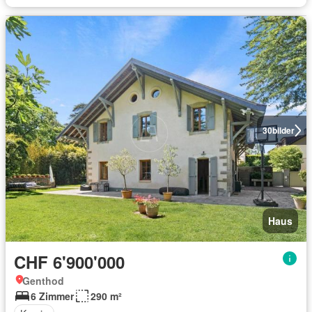
30
bilder
Haus
CHF 6'900'000
Genthod
6 Zimmer
290 m²