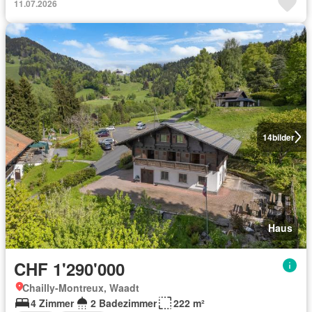
11.07.2026
14
bilder
Haus
CHF 1'290'000
Chailly-Montreux, Waadt
4 Zimmer
2 Badezimmer
222 m²