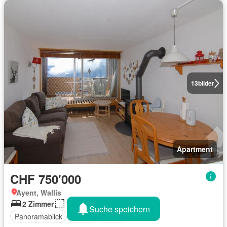
13
bilder
Apartment
CHF 750'000
Ayent, Wallis
2 Zimmer
110 m²
Suche speichern
Panoramablick
Balkon
Kamin