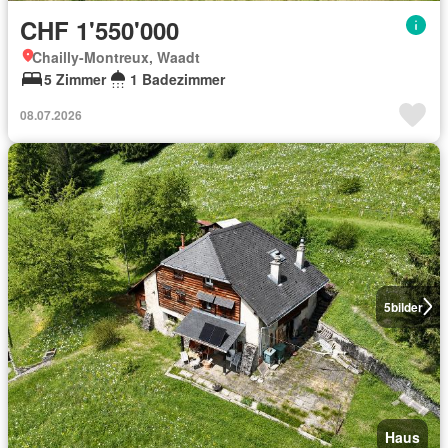
CHF 1'550'000
Chailly-Montreux, Waadt
5 Zimmer
1 Badezimmer
08.07.2026
5
bilder
Haus