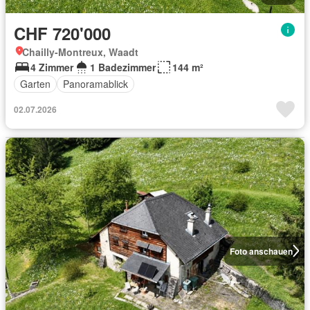
CHF 720'000
Chailly-Montreux, Waadt
4 Zimmer
1 Badezimmer
144 m²
Garten
Panoramablick
02.07.2026
Foto anschauen