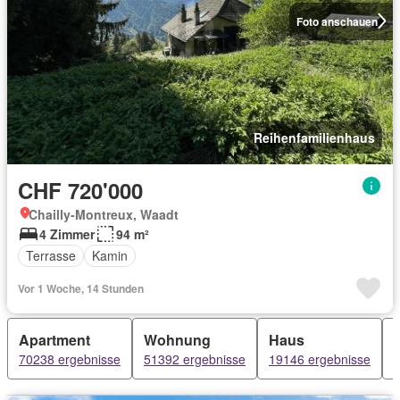
Foto anschauen
Reihenfamilienhaus
CHF 720'000
Chailly-Montreux, Waadt
4 Zimmer
94 m²
Terrasse
Kamin
Vor 1 Woche, 14 Stunden
Apartment
Wohnung
Haus
70238 ergebnisse
51392 ergebnisse
19146 ergebnisse