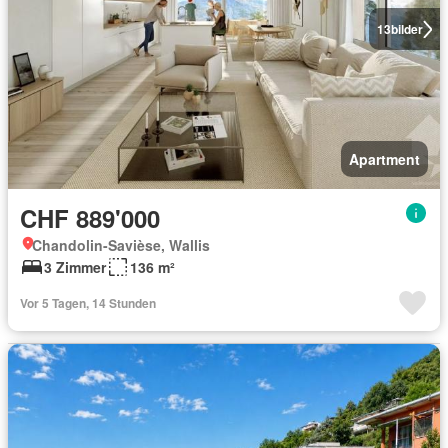
13
bilder
Apartment
CHF 889'000
Chandolin-Savièse, Wallis
3 Zimmer
136 m²
Vor 5 Tagen, 14 Stunden