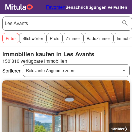
Favoriten
Benachrichtigungen verwalten
Filter
Stichwörter
Preis
Zimmer
Badezimmer
Immobil
Immobilien kaufen in Les Avants
150’810 verfügbare immobilien
Sortieren:
Relevante Angebote zuerst
13
bilder