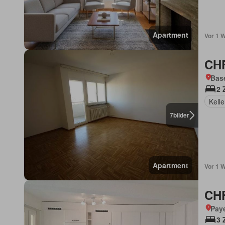
Apartment
Vor 1 
CHF
Base
2 
Kelle
7
bilder
Apartment
Vor 1 
CHF
Pay
3 