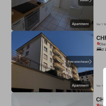
9
bilder
Apartment
Vor 1 
CHF
Che
2 
Foto anschauen
Apartment
Vor 1 
CHF
Alde