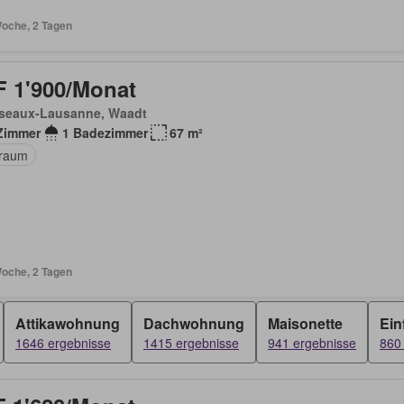
Woche, 2 Tagen
 1'900/Monat
seaux-Lausanne, Waadt
Zimmer
1 Badezimmer
67 m²
raum
Woche, 2 Tagen
Attikawohnung
Dachwohnung
Maisonette
Ein
1646 ergebnisse
1415 ergebnisse
941 ergebnisse
860