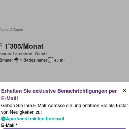
Woche, 2 Tagen
 1'305/Monat
seaux-Lausanne, Waadt
Zimmer
1 Badezimmer
45 m²
Woche, 2 Tagen
Geben Sie Ihre E-Mail-Adresse ein und erfahren Sie als Erster
von Neuigkeiten zu:
Apartment mieten boniswil
 1'600/Monat
E-Mail *
sago, Tessin