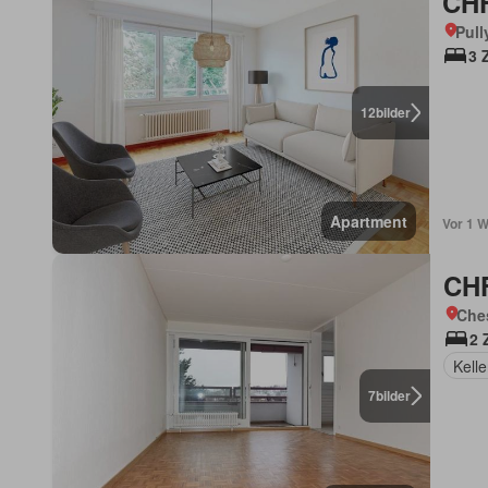
CHF
Pull
3 
12
bilder
Apartment
Vor 1 
CHF
Che
2 
Kelle
7
bilder