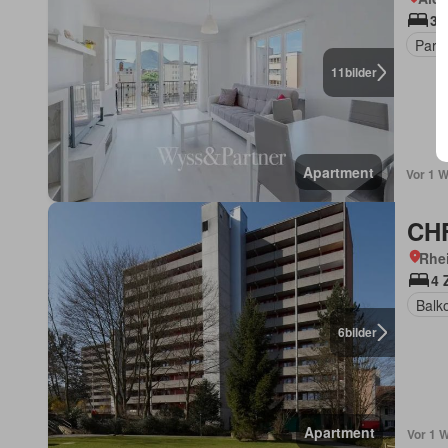
35
Parkp
11
bilder
Apartment
Vor 1 
CHF
Rhe
4 
Balk
6
bilder
Apartment
Vor 1 