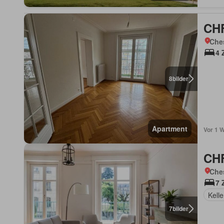
CHF
Che
4 
8
bilder
Apartment
Vor 1 
CHF
Che
7 
Kelle
7
bilder