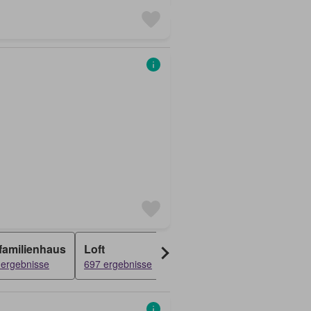
familienhaus
Loft
Bauernhaus
Reihenfam
 ergebnisse
697 ergebnisse
199 ergebnisse
187 ergebni