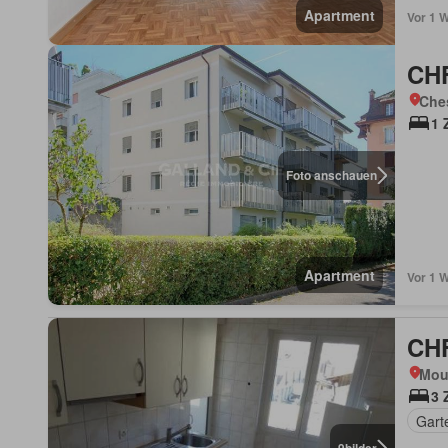
Apartment
Vor 1 
CHF
Che
1 
Foto anschauen
Apartment
Vor 1 
CHF
Mout
3 
Gart