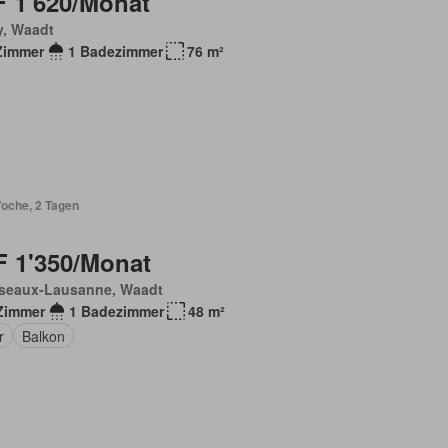
 1'620/Monat
y, Waadt
Zimmer
1 Badezimmer
76 m²
Woche, 2 Tagen
 1'350/Monat
seaux-Lausanne, Waadt
Zimmer
1 Badezimmer
48 m²
r
Balkon