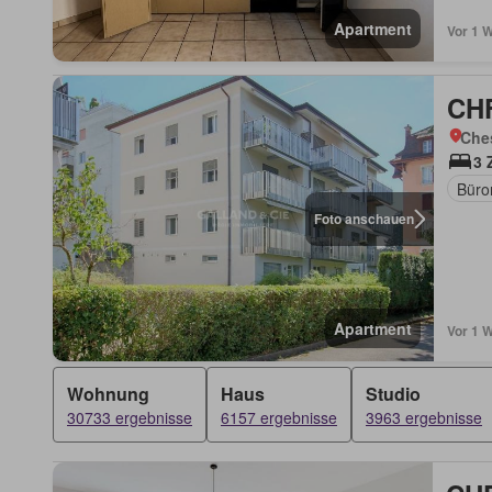
Apartment
Vor 1 
CHF
Che
3 
Büro
Foto anschauen
Apartment
Vor 1 
Wohnung
Haus
Studio
30733 ergebnisse
6157 ergebnisse
3963 ergebnisse