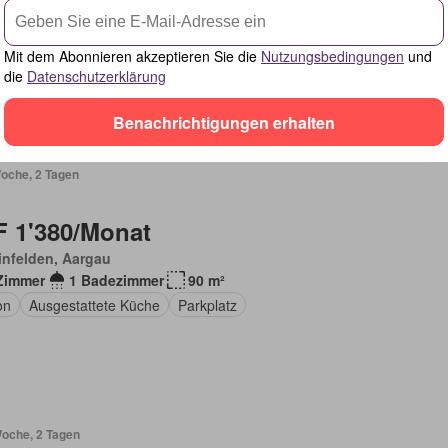
 Zimmer
2 Badezimmer
70 m²
latz
Balkon
Voll möbliert
Mit dem Abonnieren akzeptieren Sie die
Nutzungsbedingungen
und
die
Datenschutzerklärung
Benachrichtigungen erhalten
Woche, 2 Tagen
 1'380/Monat
infelden, Aargau
Zimmer
1 Badezimmer
90 m²
on
Ausgestattete Küche
Parkplatz
Woche, 2 Tagen