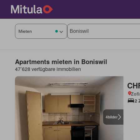
Apartments mieten in Boniswil
47’628 verfügbare immobilien
CHF
Zof
2 
4
bilder