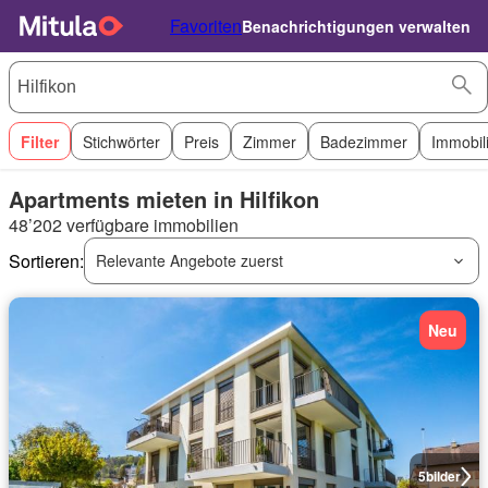
Favoriten
Benachrichtigungen verwalten
Filter
Stichwörter
Preis
Zimmer
Badezimmer
Immobil
Apartments mieten in Hilfikon
48’202 verfügbare immobilien
Sortieren:
Relevante Angebote zuerst
Neu
5
bilder