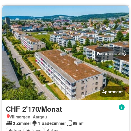
Foto anschauen
Apartment
CHF 2'170/Monat
Villmergen, Aargau
3 Zimmer
1 Badezimmer
99 m²
Balkon
Heizung
Aufzug