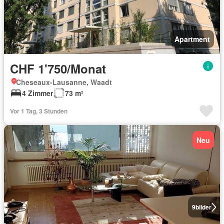
Apartment
CHF 1'750/Monat
Cheseaux-Lausanne, Waadt
4 Zimmer
73 m²
Vor 1 Tag, 3 Stunden
Neu
9
bilder