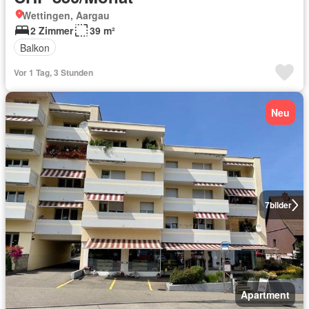
Wettingen, Aargau
2 Zimmer
39 m²
Balkon
Vor 1 Tag, 3 Stunden
Neu
7
bilder
Apartment