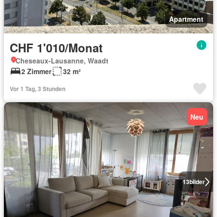
Apartment
CHF 1'010/Monat
Cheseaux-Lausanne, Waadt
2 Zimmer
32 m²
Vor 1 Tag, 3 Stunden
Neu
13
bilder