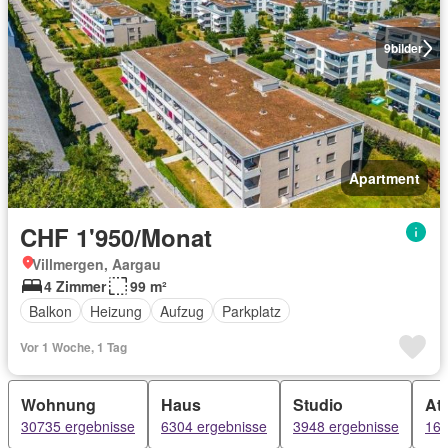
9
bilder
Apartment
CHF 1'950/Monat
Villmergen, Aargau
4 Zimmer
99 m²
Balkon
Heizung
Aufzug
Parkplatz
Vor 1 Woche, 1 Tag
Wohnung
Haus
Studio
At
30735 ergebnisse
6304 ergebnisse
3948 ergebnisse
163