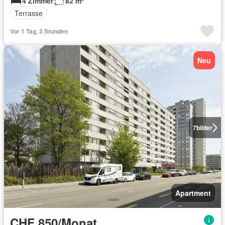
4 Zimmer
82 m²
Terrasse
Vor 1 Tag, 3 Stunden
Neu
7
bilder
Apartment
CHF 850/Monat