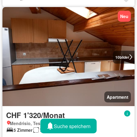
Neu
10
bilder
Apartment
CHF 1'320/Monat
Mendrisio, Tessin
Suche speichern
5 Zimmer
75 m²