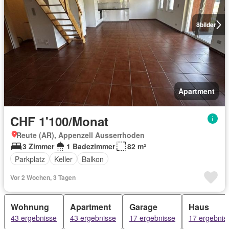
8
bilder
Apartment
CHF 1'100/Monat
Reute (AR), Appenzell Ausserrhoden
3 Zimmer
1 Badezimmer
82 m²
Parkplatz
Keller
Balkon
Vor 2 Wochen, 3 Tagen
Wohnung
Apartment
Garage
Haus
43 ergebnisse
43 ergebnisse
17 ergebnisse
17 ergebnis