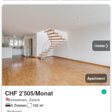
10
bilder
Apartment
CHF 2'505/Monat
Bonstetten, Zürich
5 Zimmer
102 m²
Parkplatz