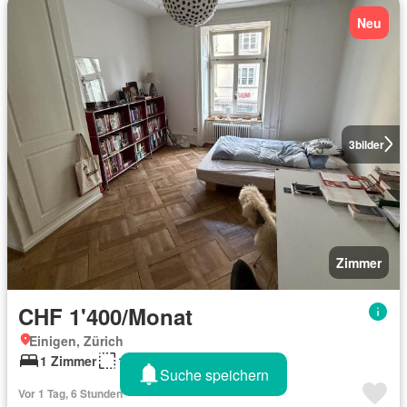
Neu
3
bilder
Zimmer
CHF 1'400/Monat
Einigen, Zürich
1 Zimmer
18 m²
Suche speichern
Vor 1 Tag, 6 Stunden