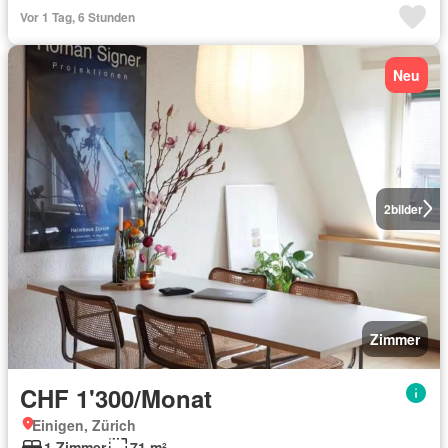
Vor 1 Tag, 6 Stunden
Neu
2
bilder
Zimmer
CHF 1'300/Monat
Einigen, Zürich
1 Zimmer
71 m²