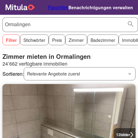
Favoriten
Benachrichtigungen verwalten
Filter
Stichwörter
Preis
Zimmer
Badezimmer
Immobil
Zimmer mieten in Ormalingen
24’662 verfügbare immobilien
Sortieren:
Relevante Angebote zuerst
12
bilder