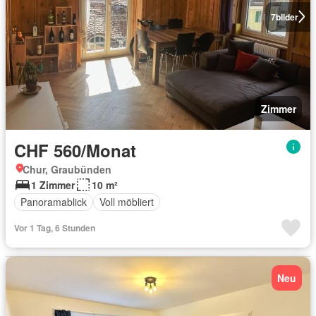
7
bilder
Zimmer
CHF 560/Monat
Chur, Graubünden
1 Zimmer
10 m²
Panoramablick
Voll möbliert
Vor 1 Tag, 6 Stunden
Neu