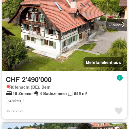
23
bilder
Mehrfamilienhaus
CHF 2'490'000
Rüfenacht (BE), Bern
15 Zimmer
4 Badezimmer
555 m²
Garten
06.02.2026