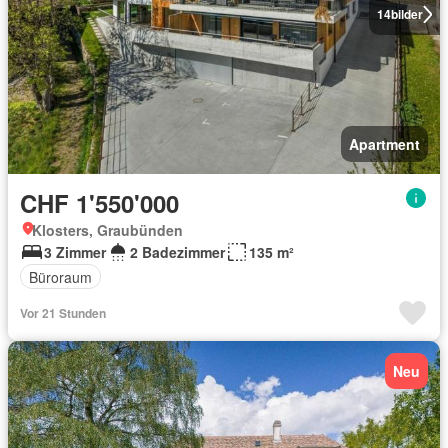
14
bilder
Apartment
CHF 1'550'000
Klosters, Graubünden
3 Zimmer
2 Badezimmer
135 m²
Büroraum
Vor 21 Stunden
Neu