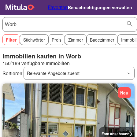
Favoriten
Benachrichtigungen verwalten
Filter
Stichwörter
Preis
Zimmer
Badezimmer
Immobil
Immobilien kaufen in Worb
150’169 verfügbare immobilien
Sortieren:
Relevante Angebote zuerst
Neu
Foto anschauen