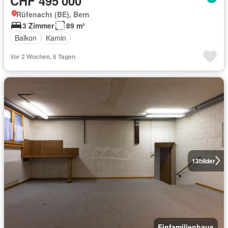
CHF 495'000
Rüfenacht (BE), Bern
3 Zimmer
89 m²
Balkon
Kamin
Vor 2 Wochen, 6 Tagen
13
bilder
Einfamilienhaus