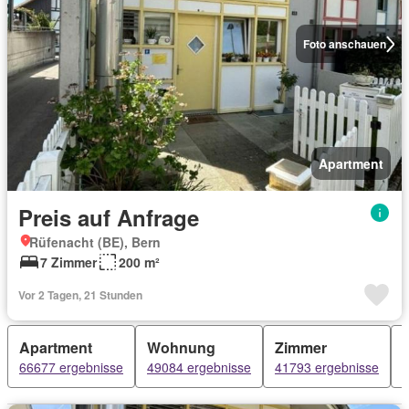
Foto anschauen
Apartment
Preis auf Anfrage
Rüfenacht (BE), Bern
7 Zimmer
200 m²
Vor 2 Tagen, 21 Stunden
Apartment
Wohnung
Zimmer
66677 ergebnisse
49084 ergebnisse
41793 ergebnisse