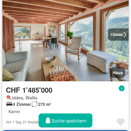
13
bilder
Haus
CHF 1'485'000
Liddes, Wallis
4 Zimmer
275 m²
Kamin
Suche speichern
Vor 1 Tag, 21 Stunden