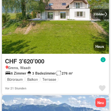
33
bilder
Haus
CHF 3'620'000
Grens, Waadt
6 Zimmer
3 Badezimmer
276 m²
Büroraum
Balkon
Terrasse
Vor 21 Stunden
Neu