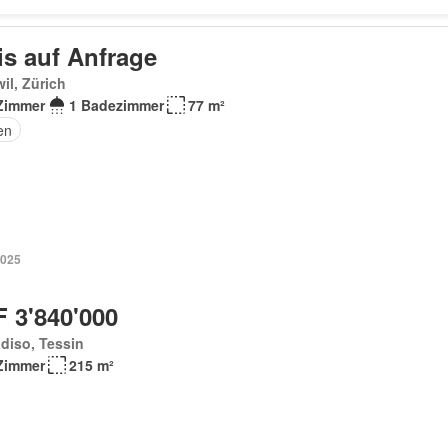
is auf Anfrage
il, Zürich
Zimmer
1 Badezimmer
77 m²
en
2025
 3'840'000
diso, Tessin
Zimmer
215 m²