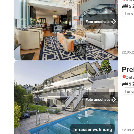
5 
Terr
Foto anschauen
22.05.
Pre
Oetw
5 
Terr
Foto anschauen
Terrassenwohnung
12.09.