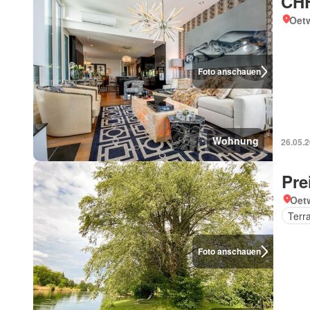
CHF
Oetw
Foto anschauen
Wohnung
26.05.
Pre
Oetw
Terr
Foto anschauen