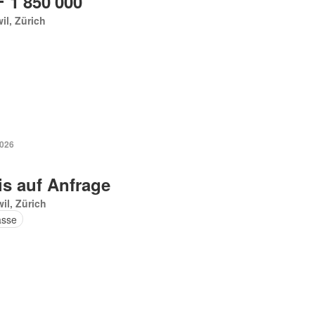
 1'850'000
il, Zürich
2026
is auf Anfrage
il, Zürich
asse