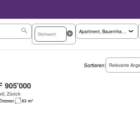
Sortieren:
Relevante Ange
 905'000
il, Zürich
Zimmer
83 m²