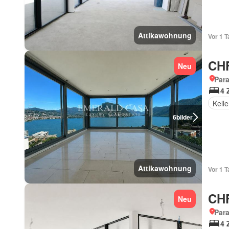
Attikawohnung
Vor 1 T
CHF
Neu
Para
4 
Kelle
6
bilder
Attikawohnung
Vor 1 T
CHF
Neu
Para
4 