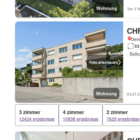
Wohnung
Vor 2 
CHF
Oetw
53
Balk
Foto anschauen
Wohnung
03.07.
3 zimmer
4 zimmer
2 zimmer
12424 ergebnisse
10938 ergebnisse
7629 ergebnisse