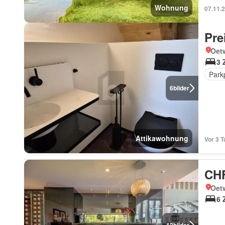
Wohnung
07.11.
Pre
Oetw
3 
Park
6
bilder
Attikawohnung
Vor 3 
CHF
Oetw
6 