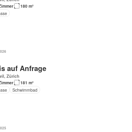
Zimmer
180 m²
asse
2026
is auf Anfrage
il, Zürich
Zimmer
181 m²
asse
Schwimmbad
2025