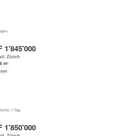
Tagen
 1'845'000
il, Zürich
6 m²
asse
Woche, 1 Tag
 1'850'000
il, Zürich