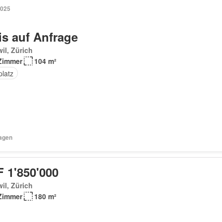
2025
is auf Anfrage
il, Zürich
Zimmer
104 m²
platz
Tagen
 1'850'000
il, Zürich
Zimmer
180 m²