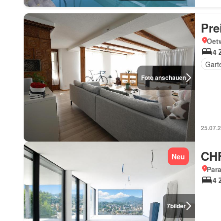
Pre
Oetw
4 
Gart
Foto anschauen
25.07.
CHF
Neu
Para
4 
7
bilder