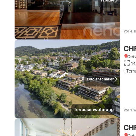
12
bilder
Vor 4 
CHF
Oetw
14
Terr
Foto anschauen
Terrassenwohnung
Vor 1 
CHF
Oetw