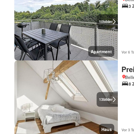
3 
10
bilder
Apartment
Vor 6 T
Pre
Bell
8 
13
bilder
Haus
Vor 3 T