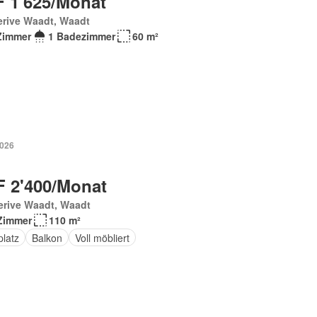
 1'625/Monat
erive Waadt, Waadt
Zimmer
1 Badezimmer
60 m²
2026
 2'400/Monat
erive Waadt, Waadt
Zimmer
110 m²
platz
Balkon
Voll möbliert