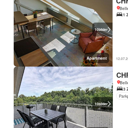
CHF
Bell
1 
10
bilder
Apartment
12.07.
CHF
Bell
3 
Park
10
bilder