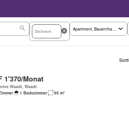
Sort
 1'370/Monat
erive Waadt, Waadt
Zimmer
1 Badezimmer
95 m²