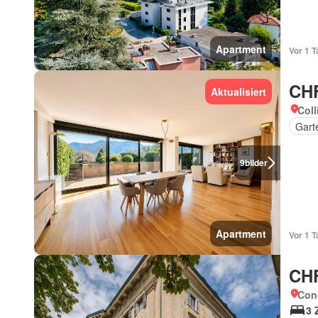
Apartment
Vor 1 T
CHF
Aktualisiert
Coll
Gart
9
bilder
Apartment
Vor 1 T
CHF
Con
3 