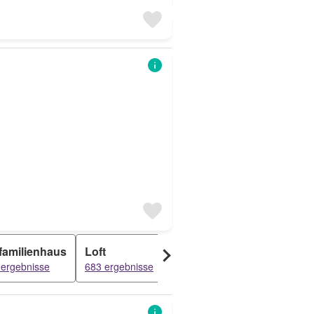
familienhaus
Loft
Bauernhaus
Zweifamil
 ergebnisse
683 ergebnisse
187 ergebnisse
170 ergebni