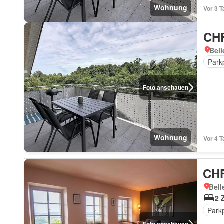
Wohnung
Vor 3 
CHF
Bell
Park
Foto anschauen
Wohnung
Vor 4 
CHF
Bell
2 
Parkp