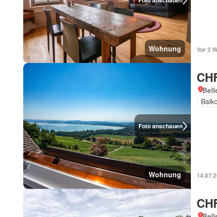
Foto anschauen
Wohnung
Vor 3 
CHF
Bell
Balk
Foto anschauen
Wohnung
14.07.
CHF
Bell