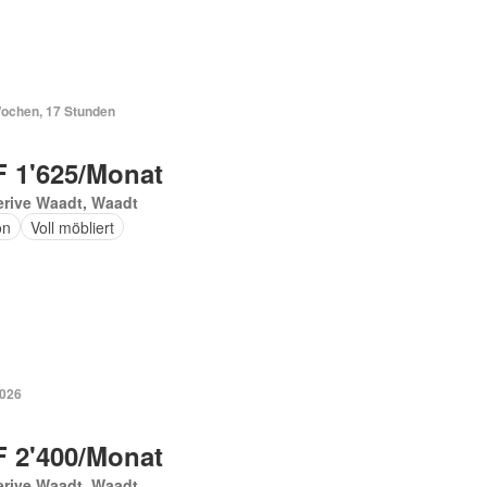
Wochen, 17 Stunden
 1'625/Monat
erive Waadt, Waadt
on
Voll möbliert
2026
 2'400/Monat
erive Waadt, Waadt