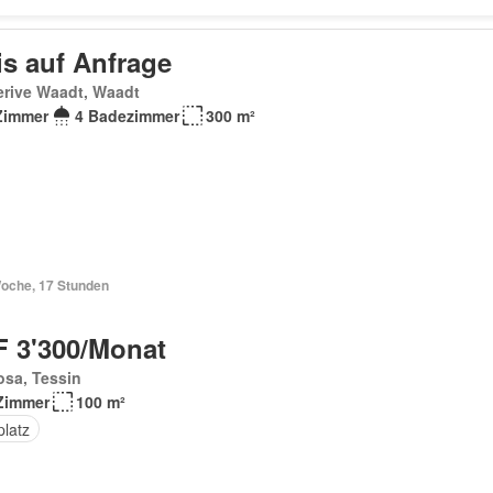
is auf Anfrage
erive Waadt, Waadt
Zimmer
4 Badezimmer
300 m²
Woche, 17 Stunden
 3'300/Monat
osa, Tessin
Zimmer
100 m²
platz