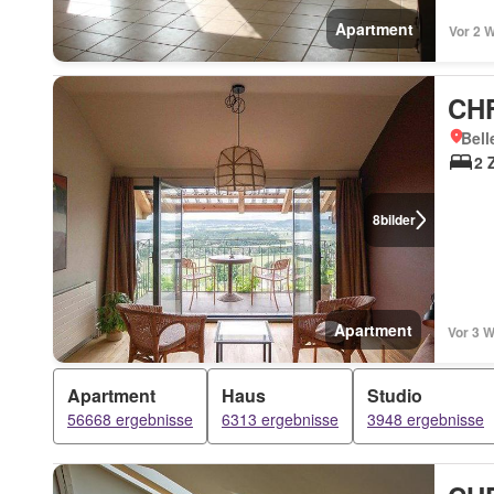
Apartment
Vor 2 
CHF
Bell
2 
8
bilder
Apartment
Vor 3 
Apartment
Haus
Studio
56668 ergebnisse
6313 ergebnisse
3948 ergebnisse