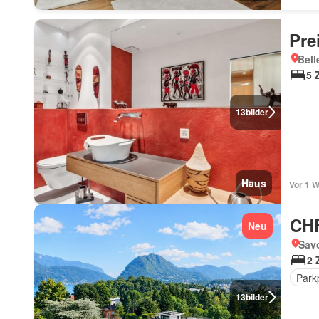
Pre
Bell
5 
13
bilder
Haus
Vor 1 
CHF
Neu
Sav
2 
Park
13
bilder