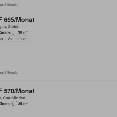
ag, 5 Stunden
 665/Monat
gen, Zürich
Zimmer
36 m²
on
Voll möbliert
ag, 5 Stunden
 570/Monat
r, Graubünden
Zimmer
25 m²