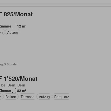
 825/Monat
Zimmer
12 m²
on
Aufzug
ag, 5 Stunden
 1'520/Monat
 bei Bern, Bern
Zimmer
82 m²
r
Balkon
Terrasse
Aufzug
Parkplatz