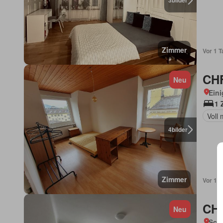
3
bilder
Zimmer
Vor 1 T
CHF
Neu
Eini
1 
Voll 
4
bilder
Zimmer
Vor 1 T
CHF
Neu
Schw