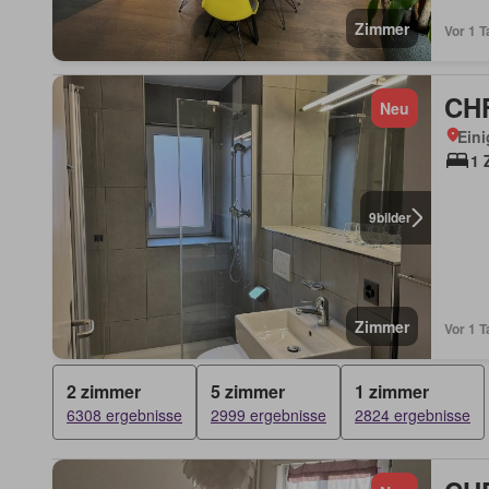
Zimmer
Vor 1 T
CHF
Neu
Eini
1 
9
bilder
Zimmer
Vor 1 T
2 zimmer
5 zimmer
1 zimmer
6308 ergebnisse
2999 ergebnisse
2824 ergebnisse