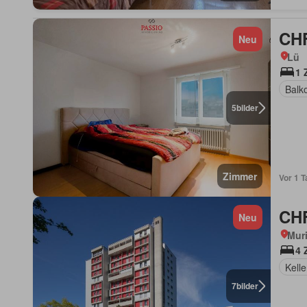
CHF
Neu
Lü
1 
Balk
5
bilder
Zimmer
Vor 1 T
CHF
Neu
Muri
4 
Kelle
7
bilder