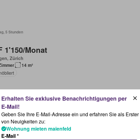
ag, 5 Stunden
 1'150/Monat
gen, Zürich
Zimmer
14 m²
möbliert
ag, 5 Stunden
Geben Sie Ihre E-Mail-Adresse ein und erfahren Sie als Erster
von Neuigkeiten zu:
Wohnung mieten maienfeld
 635/Monat
E-Mail *
arzenbach (SG), St. Gallen