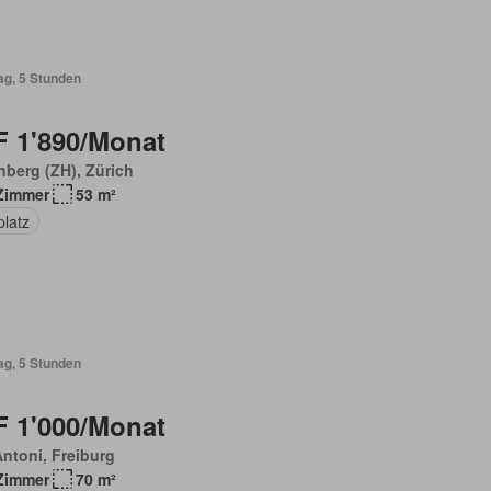
ag, 5 Stunden
 1'890/Monat
hberg (ZH), Zürich
Zimmer
53 m²
platz
ag, 5 Stunden
 1'000/Monat
Antoni, Freiburg
Zimmer
70 m²