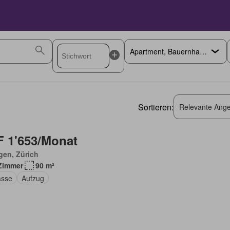
Sortieren:
Relevante Ange
 1'653/Monat
gen, Zürich
Zimmer
90 m²
asse
Aufzug