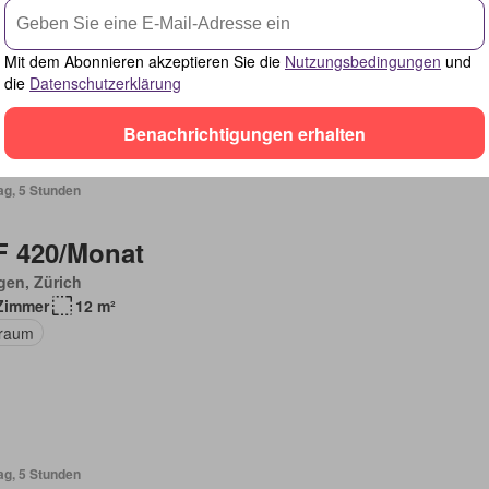
Zimmer
31 m²
Mit dem Abonnieren akzeptieren Sie die
Nutzungsbedingungen
und
die
Datenschutzerklärung
Benachrichtigungen erhalten
ag, 5 Stunden
 420/Monat
gen, Zürich
Zimmer
12 m²
raum
ag, 5 Stunden