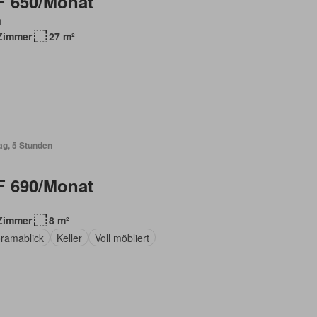
 650/Monat
n
Zimmer
27 m²
ag, 5 Stunden
 690/Monat
Zimmer
8 m²
ramablick
Keller
Voll möbliert