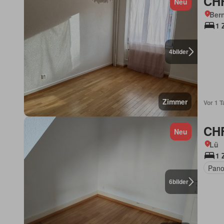
CHF
Neu
Ber
1 
4
bilder
Zimmer
Vor 1 T
CHF
Neu
Lü
1 
Pano
6
bilder