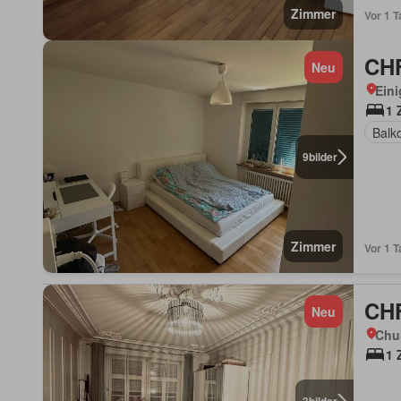
Zimmer
Vor 1 T
CHF
Neu
Eini
1 
Balk
9
bilder
Zimmer
Vor 1 T
CHF
Neu
Chu
1 