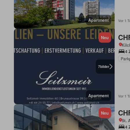
Apartment
Vor 1 T
CHF
Neu
Kilc
4 
Park
7
bilder
Apartment
Vor 1 T
CHF
Neu
St. 
4 