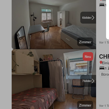
1 
6
bilder
Zimmer
Vor 1 T
CHF
Neu
Eini
1 
Büro
7
bilder
Zimmer
Vor 1 T