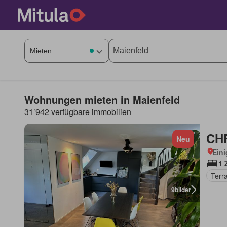
Wohnungen mieten in Maienfeld
31’942 verfügbare immobilien
CHF
Neu
Eini
1 
Terr
9
bilder