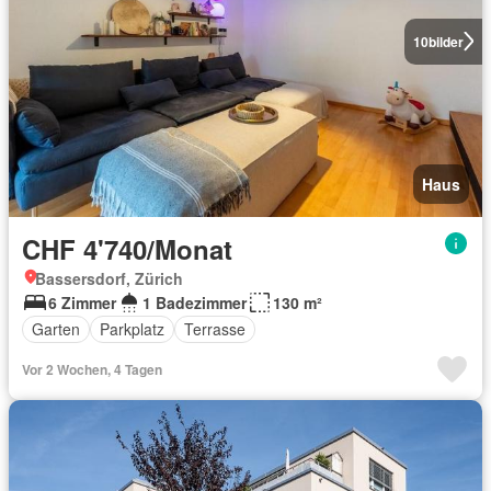
10
bilder
Haus
CHF 4'740/Monat
Bassersdorf, Zürich
6 Zimmer
1 Badezimmer
130 m²
Garten
Parkplatz
Terrasse
Vor 2 Wochen, 4 Tagen