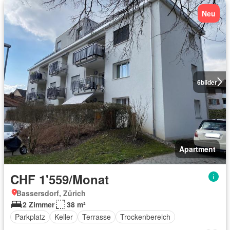
Neu
6
bilder
Apartment
CHF 1'559/Monat
Bassersdorf, Zürich
2 Zimmer
38 m²
Parkplatz
Keller
Terrasse
Trockenbereich