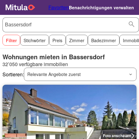
Favoriten
Benachrichtigungen verwalten
Filter
Stichwörter
Preis
Zimmer
Badezimmer
Immobil
Wohnungen mieten in Bassersdorf
32’050 verfügbare immobilien
Sortieren:
Relevante Angebote zuerst
Foto anschauen