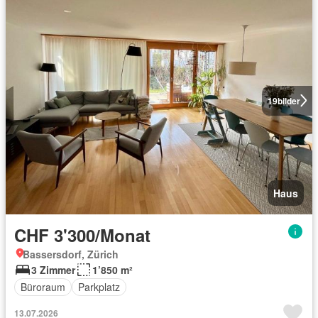
19
bilder
Haus
CHF 3'300/Monat
Bassersdorf, Zürich
3 Zimmer
1’850 m²
Büroraum
Parkplatz
13.07.2026