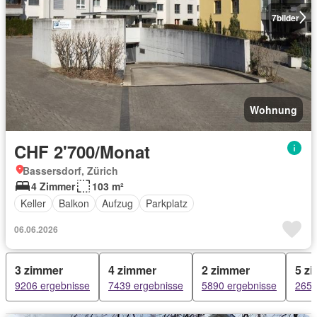
7
bilder
Wohnung
CHF 2'700/Monat
Bassersdorf, Zürich
4 Zimmer
103 m²
Keller
Balkon
Aufzug
Parkplatz
06.06.2026
3 zimmer
4 zimmer
2 zimmer
5 z
9206 ergebnisse
7439 ergebnisse
5890 ergebnisse
2652