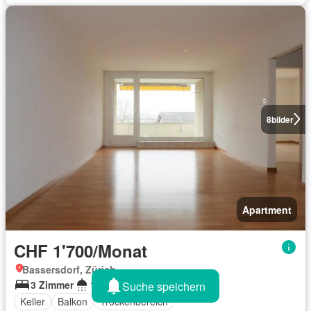
8
bilder
Apartment
CHF 1'700/Monat
Bassersdorf, Zürich
3 Zimmer
1 Badezimmer
66 m²
Suche speichern
Keller
Balkon
Trockenbereich