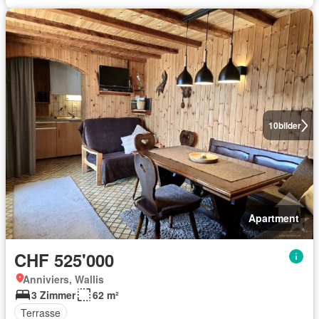
10
bilder
Apartment
CHF 525'000
Anniviers, Wallis
3 Zimmer
62 m²
Terrasse