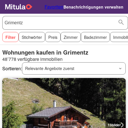
Favoriten
Benachrichtigungen verwalten
Filter
Stichwörter
Preis
Zimmer
Badezimmer
Immobil
Wohnungen kaufen in Grimentz
48’778 verfügbare immobilien
Sortieren:
Relevante Angebote zuerst
13
bilder