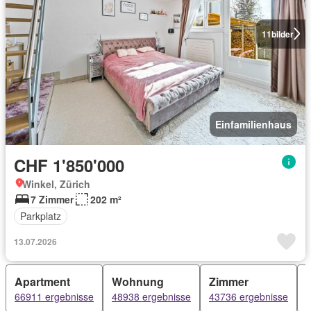
11
bilder
Einfamilienhaus
CHF 1'850'000
Winkel, Zürich
7 Zimmer
202 m²
Parkplatz
13.07.2026
Apartment
Wohnung
Zimmer
66911 ergebnisse
48938 ergebnisse
43736 ergebnisse