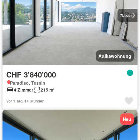
7
bilder
Attikawohnung
CHF 3'840'000
Paradiso, Tessin
4 Zimmer
215 m²
Vor 1 Tag, 14 Stunden
Neu