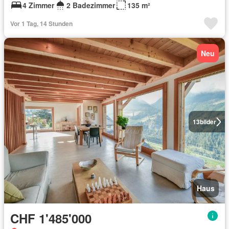
4 Zimmer
2 Badezimmer
135 m²
Vor 1 Tag, 14 Stunden
Neu
13
bilder
Haus
CHF 1'485'000