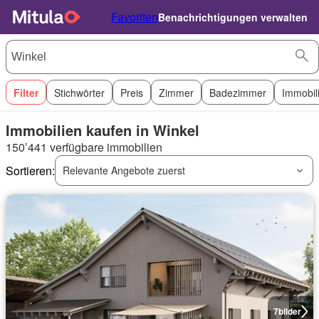
Favoriten
Benachrichtigungen verwalten
Filter
Stichwörter
Preis
Zimmer
Badezimmer
Immobil
Immobilien kaufen in Winkel
150’441 verfügbare immobilien
Sortieren:
Relevante Angebote zuerst
7
bilder