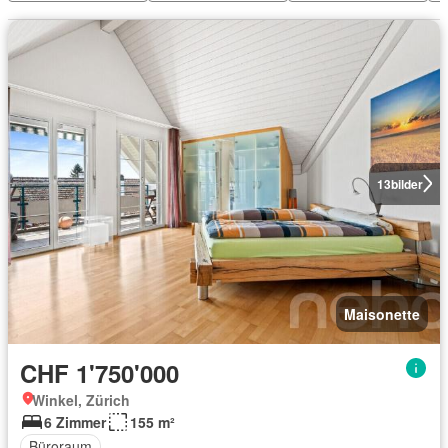
13
bilder
Maisonette
CHF 1'750'000
Winkel, Zürich
6 Zimmer
155 m²
Büroraum