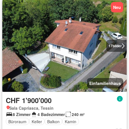
Neu
17
bilder
Einfamilienhaus
CHF 1'900'000
Sala Capriasca, Tessin
8 Zimmer
4 Badezimmer
240 m²
Büroraum
Keller
Balkon
Kamin