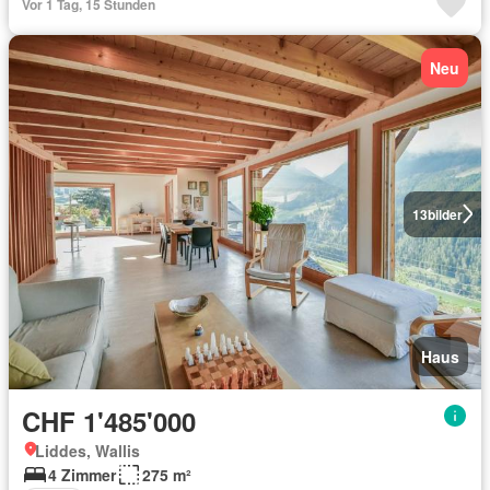
Vor 1 Tag, 15 Stunden
Neu
13
bilder
Haus
CHF 1'485'000
Liddes, Wallis
4 Zimmer
275 m²