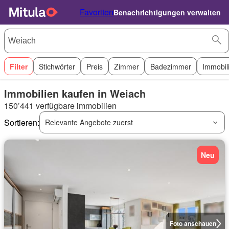
Favoriten
Benachrichtigungen verwalten
Filter
Stichwörter
Preis
Zimmer
Badezimmer
Immobil
Immobilien kaufen in Weiach
150’441 verfügbare immobilien
Sortieren:
Relevante Angebote zuerst
Neu
Foto anschauen