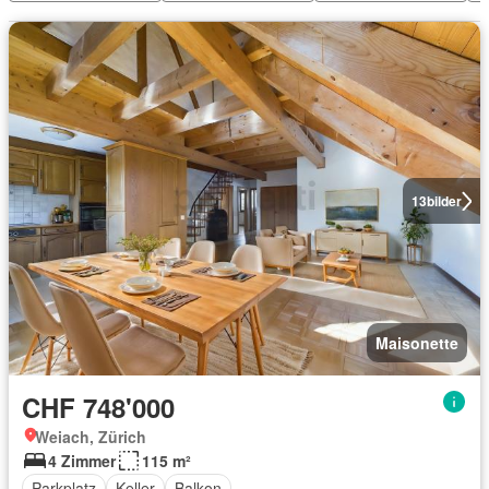
13
bilder
Maisonette
CHF 748'000
Weiach, Zürich
4 Zimmer
115 m²
Parkplatz
Keller
Balkon