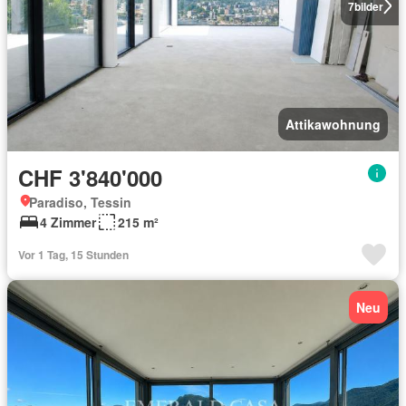
7
bilder
Attikawohnung
CHF 3'840'000
Paradiso, Tessin
4 Zimmer
215 m²
Vor 1 Tag, 15 Stunden
Neu