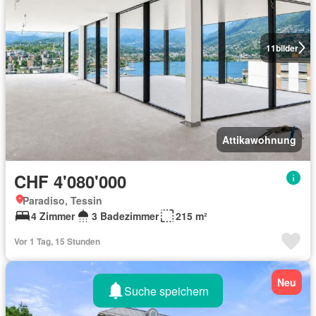
11
bilder
Attikawohnung
CHF 4'080'000
Paradiso, Tessin
4 Zimmer
3 Badezimmer
215 m²
Vor 1 Tag, 15 Stunden
Neu
Suche speichern