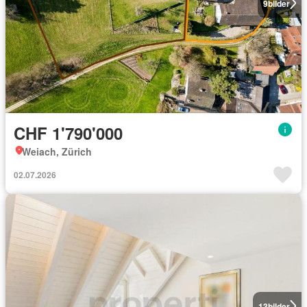
9
bilder
CHF 1'790'000
Weiach, Zürich
02.07.2026
13
bilder