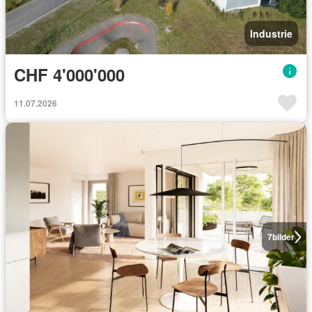
Industrie
CHF 4'000'000
11.07.2026
7
bilder