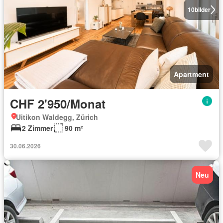
10
bilder
Apartment
CHF 2'950/Monat
Uitikon Waldegg, Zürich
2 Zimmer
90 m²
30.06.2026
Neu