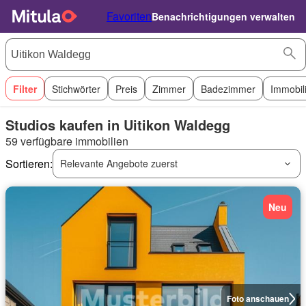
Favoriten
Benachrichtigungen verwalten
Filter
Stichwörter
Preis
Zimmer
Badezimmer
Immobil
Studios kaufen in Uitikon Waldegg
59 verfügbare immobilien
Sortieren:
Relevante Angebote zuerst
Neu
Foto anschauen