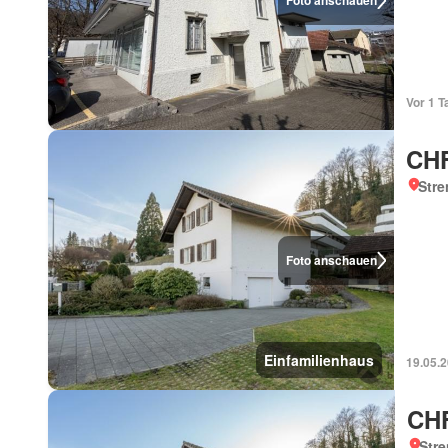
Foto anschauen
Vor 1 T
CHF
Stre
Foto anschauen
Einfamilienhaus
19.05.
CHF
Str