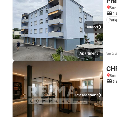
Pre
Str
4 
Park
10
bilder
Apartment
Vor 3 
CHF
Str
5 
Foto anschauen