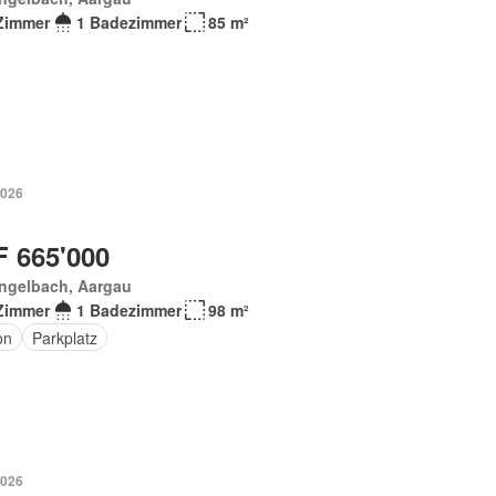
Zimmer
1 Badezimmer
85 m²
2026
 665'000
engelbach, Aargau
Zimmer
1 Badezimmer
98 m²
on
Parkplatz
2026