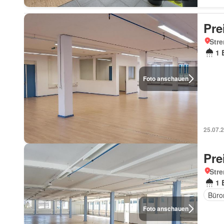
Pre
Str
1 
Foto anschauen
25.07.
Pre
Str
1 
Büro
Foto anschauen