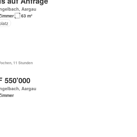
is auf Anfrage
engelbach, Aargau
Zimmer
63 m²
platz
Wochen, 11 Stunden
 550'000
engelbach, Aargau
Zimmer