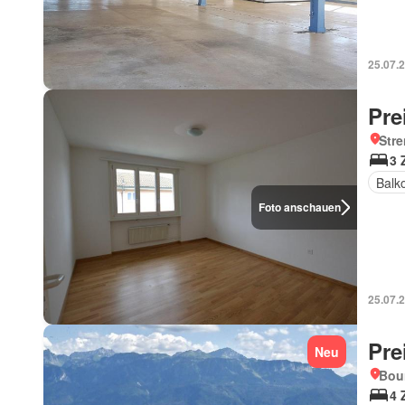
25.07.
Pre
Str
3 
Balk
Foto anschauen
25.07.
Pre
Neu
Bou
4 