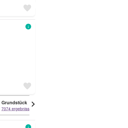
Grundstück
Einfamilienhaus
Studio
7074 ergebnisse
6053 ergebnisse
5777 ergebnisse