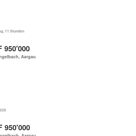
ag, 11 Stunden
 950'000
ngelbach, Aargau
2026
 950'000
engelbach, Aargau