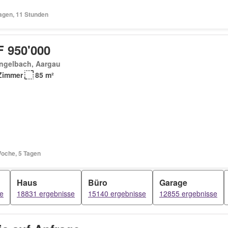
Tagen, 11 Stunden
 950'000
engelbach, Aargau
Zimmer
85 m²
Woche, 5 Tagen
Haus
Büro
Garage
e
18831 ergebnisse
15140 ergebnisse
12855 ergebnisse