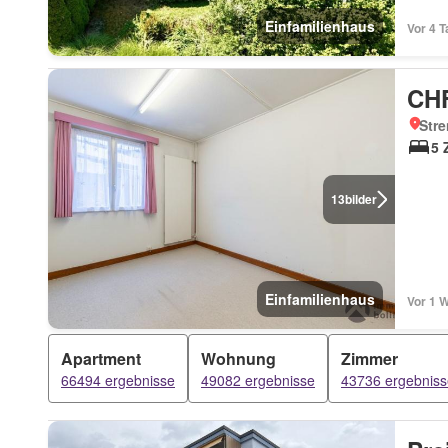
Einfamilienhaus
Vor 4 
CHF
Str
5 
13
bilder
Einfamilienhaus
Vor 1 
Apartment
Wohnung
Zimmer
66494 ergebnisse
49082 ergebnisse
43736 ergebniss