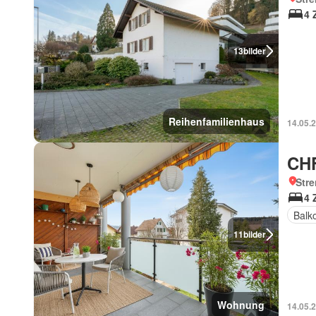
4 
13
bilder
Reihenfamilienhaus
14.05.
CHF
Str
4 
Balk
11
bilder
Wohnung
14.05.