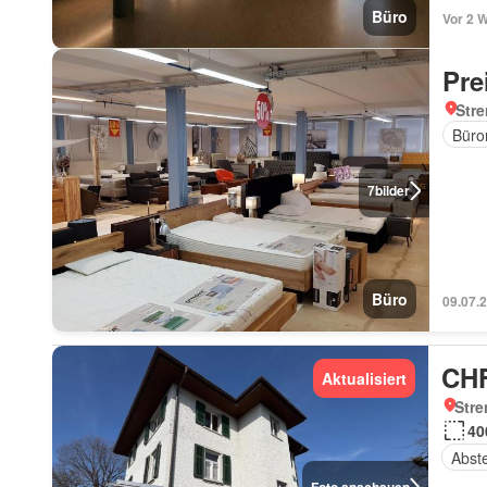
Büro
Vor 2 
Pre
Str
Büro
7
bilder
Büro
09.07.
CHF
Aktualisiert
Stre
40
Abst