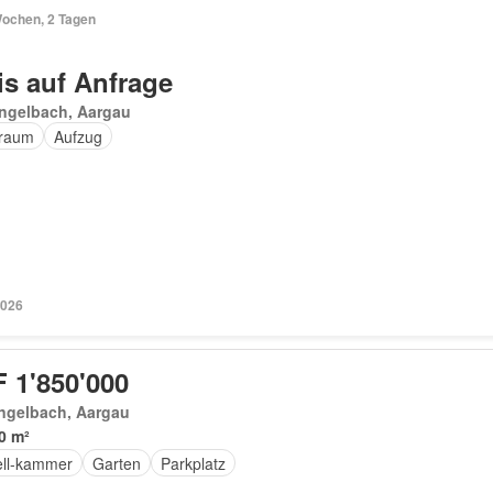
Wochen, 2 Tagen
is auf Anfrage
engelbach, Aargau
raum
Aufzug
2026
 1'850'000
ngelbach, Aargau
0 m²
ell-kammer
Garten
Parkplatz