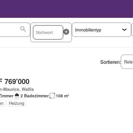
Sortieren:
Rele
 769'000
t-Maurice, Wallis
Zimmer
2 Badezimmer
108 m²
en
Heizung