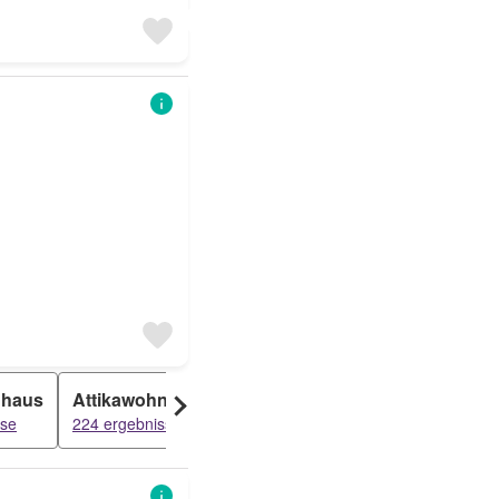
nhaus
Attikawohnung
Atelier
sse
224 ergebnisse
165 ergebnisse