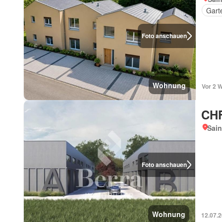
Gart
Foto anschauen
Wohnung
Vor 2 
CHF
Sain
Foto anschauen
Wohnung
12.07.