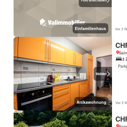
Foto anschauen
Einfamilienhaus
Vor 2 
CHF
Sain
3 
Park
9
bilder
Attikawohnung
Vor 2 
CHF
Sain