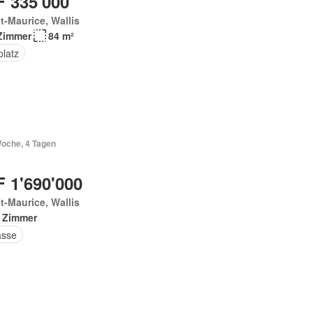
 335'000
t-Maurice, Wallis
Zimmer
84 m²
platz
Woche, 4 Tagen
 1'690'000
t-Maurice, Wallis
 Zimmer
asse