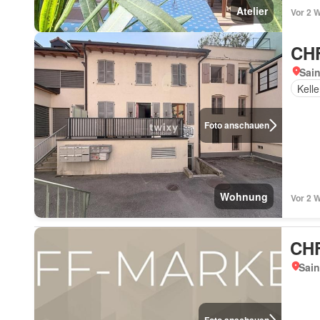
Atelier
Vor 2 
CHF
Sain
Kelle
Foto anschauen
Wohnung
Vor 2 
CHF
Sain