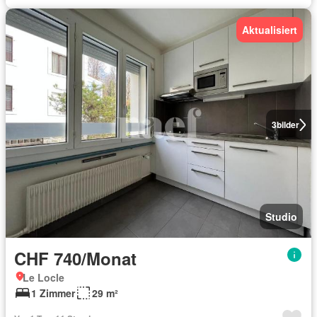
Aktualisiert
3
bilder
Studio
CHF 740/Monat
Le Locle
1 Zimmer
29 m²