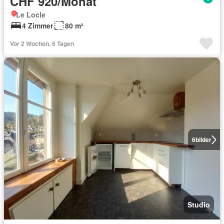
CHF 920/Monat
Le Locle
4 Zimmer
80 m²
Vor 2 Wochen, 6 Tagen
6
bilder
Studio