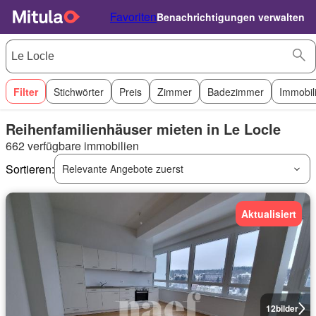
Favoriten
Benachrichtigungen verwalten
Filter
Stichwörter
Preis
Zimmer
Badezimmer
Immobil
Reihenfamilienhäuser mieten in Le Locle
662 verfügbare immobilien
Sortieren:
Relevante Angebote zuerst
Aktualisiert
12
bilder