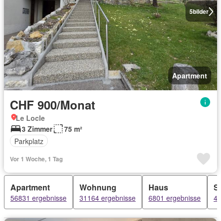
5
bilder
Apartment
CHF 900/Monat
Le Locle
3 Zimmer
75 m²
Parkplatz
Vor 1 Woche, 1 Tag
Apartment
Wohnung
Haus
S
56831 ergebnisse
31164 ergebnisse
6801 ergebnisse
44