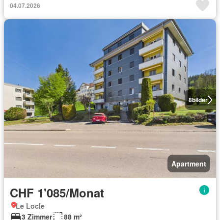
04.07.2026
8
bilder
Apartment
CHF 1'085/Monat
Le Locle
3 Zimmer
88 m²