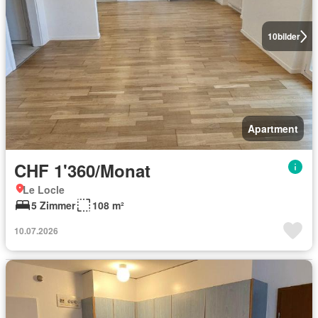
10
bilder
Apartment
CHF 1'360/Monat
Le Locle
5 Zimmer
108 m²
10.07.2026