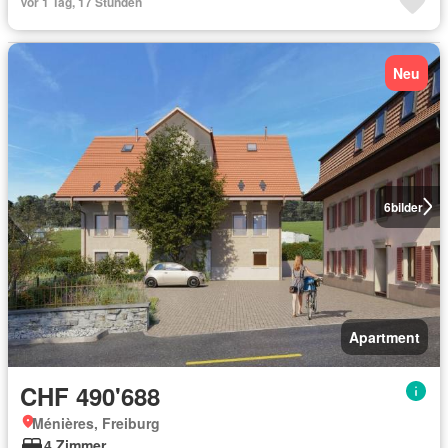
Vor 1 Tag, 17 Stunden
Neu
6
bilder
Apartment
CHF 490'688
Ménières, Freiburg
4 Zimmer