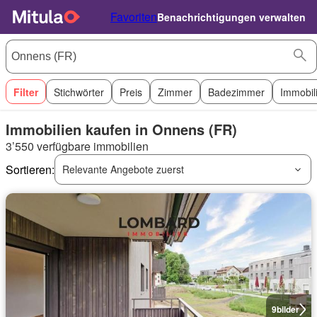
Favoriten
Benachrichtigungen verwalten
Filter
Stichwörter
Preis
Zimmer
Badezimmer
Immobil
Immobilien kaufen in Onnens (FR)
3’550 verfügbare immobilien
Sortieren:
Relevante Angebote zuerst
9
bilder