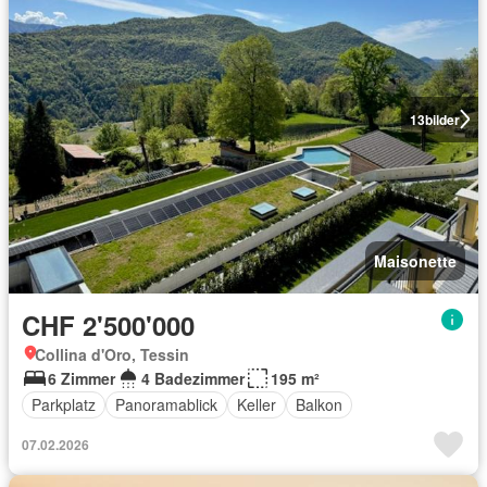
13
bilder
Maisonette
CHF 2'500'000
Collina d'Oro, Tessin
6 Zimmer
4 Badezimmer
195 m²
Parkplatz
Panoramablick
Keller
Balkon
07.02.2026