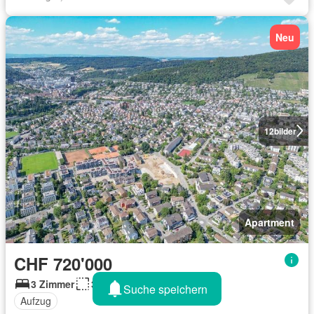
Neu
12
bilder
Apartment
CHF 720'000
3 Zimmer
30 m²
Suche speichern
Aufzug