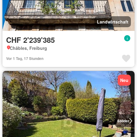
Landwirtschaft
CHF 2'239'385
Châbles, Freiburg
Vor 1 Tag, 17 Stunden
Neu
6
bilder