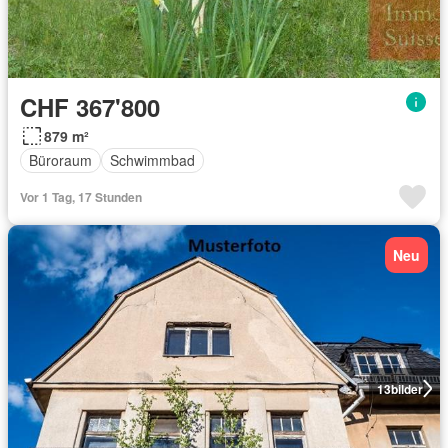
CHF 367'800
879 m²
Büroraum
Schwimmbad
Vor 1 Tag, 17 Stunden
Neu
13
bilder