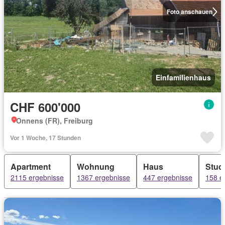
Foto anschauen
Einfamilienhaus
CHF 600'000
Onnens (FR), Freiburg
Vor 1 Woche, 17 Stunden
Apartment
Wohnung
Haus
Stud
2115 ergebnisse
1367 ergebnisse
447 ergebnisse
158 e