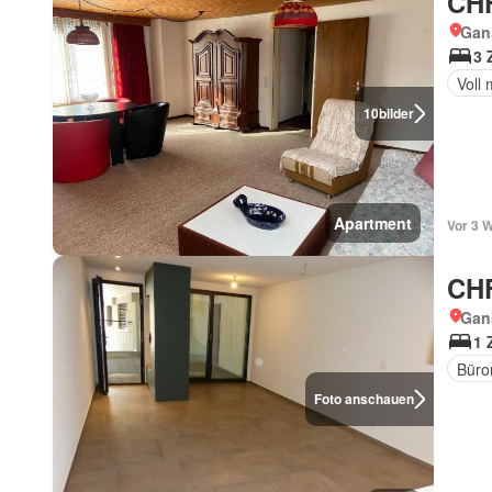
CHF
Gan
3 
Voll 
10
bilder
Apartment
Vor 3 
CHF
Gan
1 
Büro
Foto anschauen