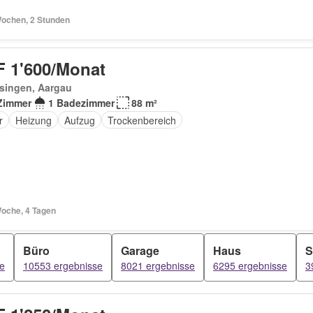
Wochen, 2 Stunden
 1'600/Monat
singen, Aargau
Zimmer
1 Badezimmer
88 m²
r
Heizung
Aufzug
Trockenbereich
Woche, 4 Tagen
Büro
Garage
Haus
S
e
10553 ergebnisse
8021 ergebnisse
6295 ergebnisse
3