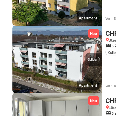
Apartment
Vor 1 T
CHF
Neu
Utze
5 
Kelle
6
bilder
Apartment
Vor 1 T
CHF
Neu
Lütz
5 