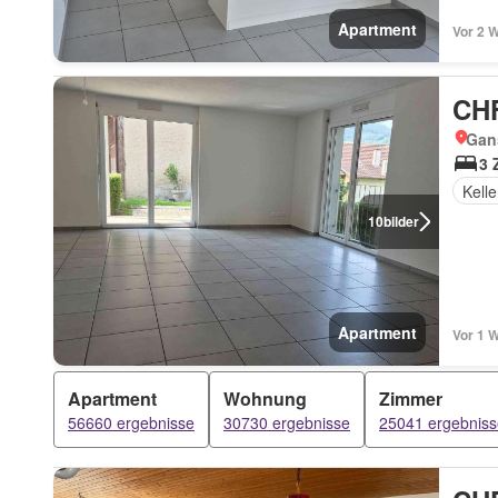
Apartment
Vor 2 
CHF
Gan
3 
Kelle
10
bilder
Apartment
Vor 1 
Apartment
Wohnung
Zimmer
56660 ergebnisse
30730 ergebnisse
25041 ergebniss