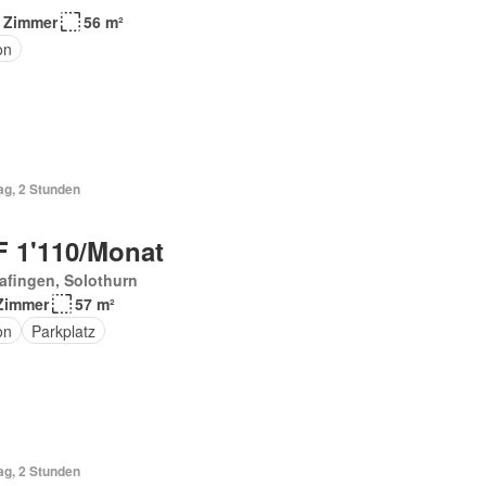
 Zimmer
56 m²
on
ag, 2 Stunden
 1'110/Monat
afingen, Solothurn
Zimmer
57 m²
on
Parkplatz
ag, 2 Stunden