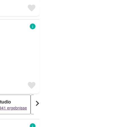
tudio
Attikawohnung
Dachwohnung
941 ergebnisse
1626 ergebnisse
1394 ergebnisse