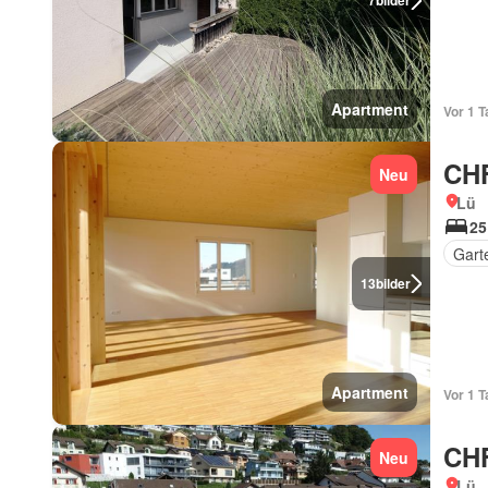
7
bilder
Apartment
Vor 1 T
CHF
Neu
Lü
25
Gart
13
bilder
Apartment
Vor 1 T
CHF
Neu
Lü