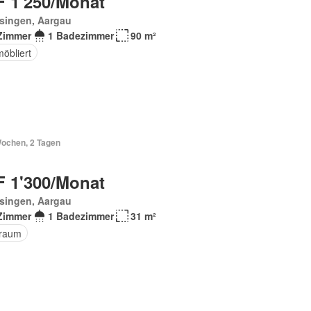
 1'250/Monat
singen, Aargau
Zimmer
1 Badezimmer
90 m²
möbliert
Wochen, 2 Tagen
 1'300/Monat
singen, Aargau
Zimmer
1 Badezimmer
31 m²
raum