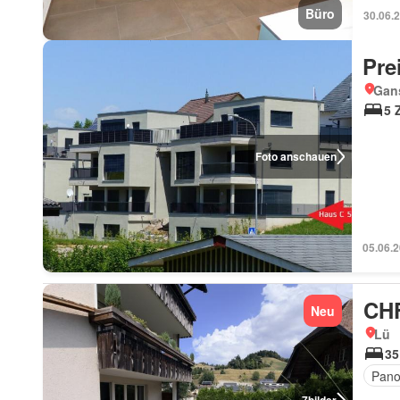
Büro
30.06.
Pre
Gan
5 
Foto anschauen
05.06.
CHF
Neu
Lü
35
Pano