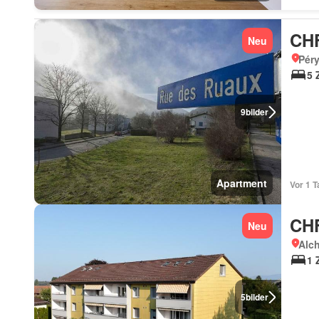
CHF
Neu
Péry
5 
9
bilder
Apartment
Vor 1 T
CHF
Neu
Alch
1 
5
bilder