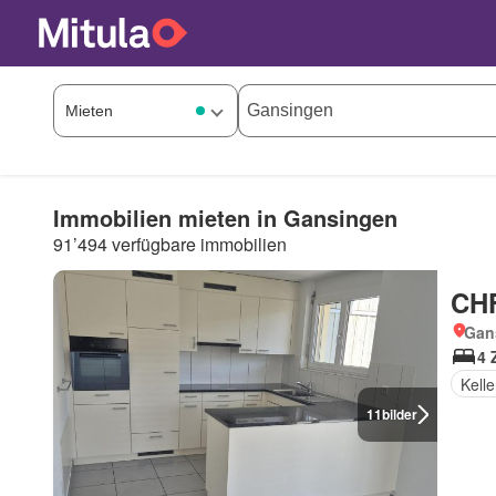
Immobilien mieten in Gansingen
91’494 verfügbare immobilien
CHF
Gan
4 
Kelle
11
bilder