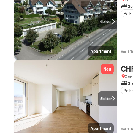
25
Balk
6
bilder
Apartment
Vor 1 T
CHF
Neu
Gerl
3 
Balk
5
bilder
Apartment
Vor 1 T