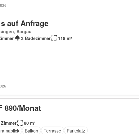
2026
is auf Anfrage
singen, Aargau
Zimmer
2 Badezimmer
118 m²
2026
 890/Monat
 Zimmer
80 m²
ramablick
Balkon
Terrasse
Parkplatz