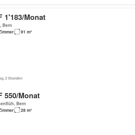
 1'183/Monat
, Bern
Zimmer
91 m²
ag, 2 Stunden
 550/Monat
enflüh, Bern
Zimmer
28 m²