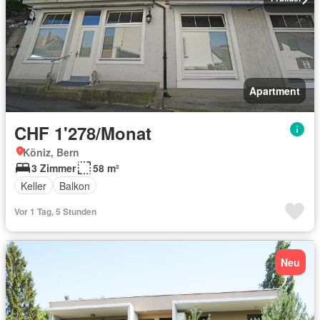
Apartment
CHF 1'278/Monat
Köniz, Bern
3 Zimmer
58 m²
Keller
Balkon
Vor 1 Tag, 5 Stunden
Neu