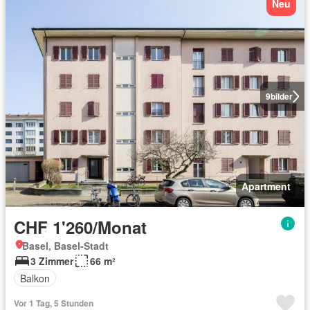
Neu
9
bilder
Apartment
CHF 1'260/Monat
Basel, Basel-Stadt
3 Zimmer
66 m²
Balkon
Vor 1 Tag, 5 Stunden