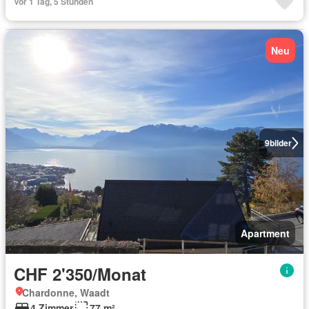
Vor 1 Tag, 5 Stunden
Neu
9
bilder
Apartment
CHF 2'350/Monat
Chardonne, Waadt
4 Zimmer
77 m²