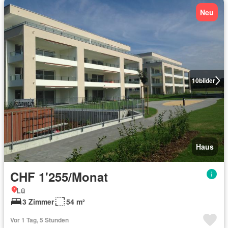
Neu
10
bilder
Haus
CHF 1'255/Monat
Lü
3 Zimmer
54 m²
Vor 1 Tag, 5 Stunden