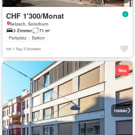
CHF 1'300/Monat
Selzach, Solothurn
3 Zimmer
71 m²
Parkplatz
Balkon
Vor 1 Tag, 5 Stunden
Neu
10
bilder