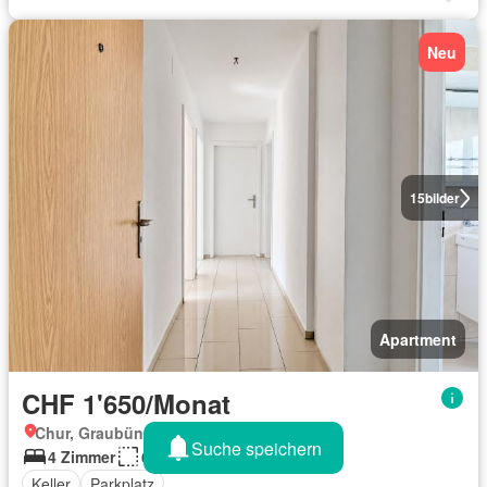
Neu
15
bilder
Apartment
CHF 1'650/Monat
Chur, Graubünden
Suche speichern
4 Zimmer
68 m²
Keller
Parkplatz