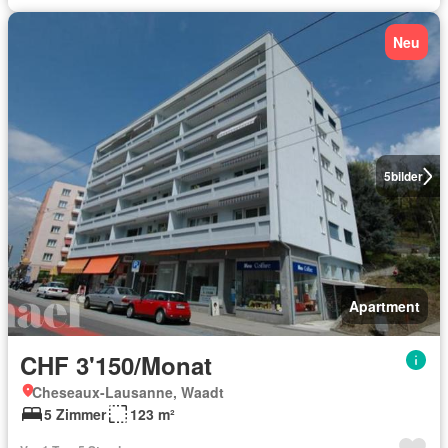
Neu
5
bilder
Apartment
CHF 3'150/Monat
Cheseaux-Lausanne, Waadt
5 Zimmer
123 m²