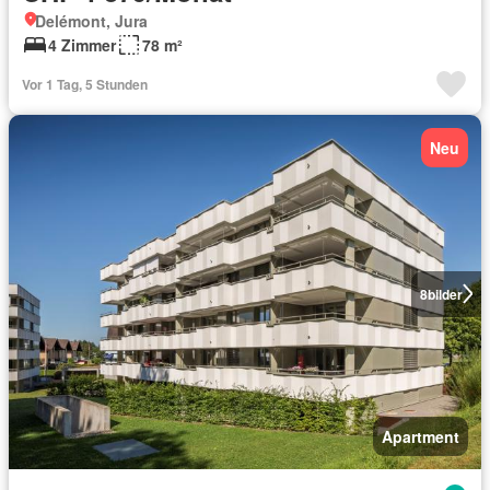
Delémont, Jura
4 Zimmer
78 m²
Vor 1 Tag, 5 Stunden
Neu
8
bilder
Apartment