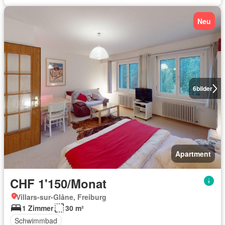
Neu
6
bilder
Apartment
CHF 1'150/Monat
Villars-sur-Glâne, Freiburg
1 Zimmer
30 m²
Schwimmbad