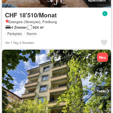
Apartment
CHF 18'510/Monat
Granges (Veveyse), Freiburg
4 Zimmer
924 m²
Parkplatz
Kamin
Vor 1 Tag, 5 Stunden
Neu
7
bilder