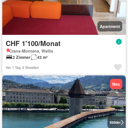
Apartment
CHF 1'100/Monat
Crans-Montana, Wallis
2 Zimmer
43 m²
Vor 1 Tag, 5 Stunden
Neu
8
bilder