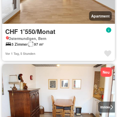
Apartment
CHF 1'550/Monat
Ostermundigen, Bern
5 Zimmer
97 m²
Vor 1 Tag, 5 Stunden
Neu
8
bilder