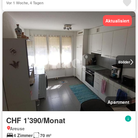
Vor 1 Woche, 4 Tagen
Aktualisiert
8
bilder
Apartment
CHF 1'390/Monat
Areuse
4 Zimmer
70 m²