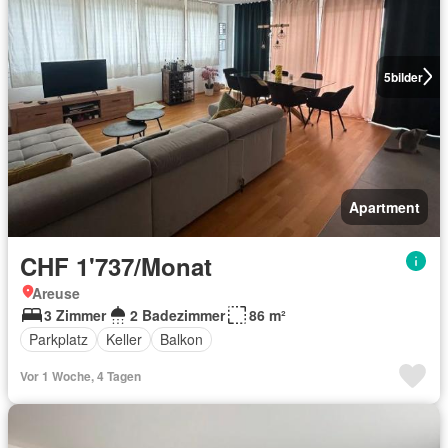
5
bilder
Apartment
CHF 1'737/Monat
Areuse
3 Zimmer
2 Badezimmer
86 m²
Parkplatz
Keller
Balkon
Vor 1 Woche, 4 Tagen