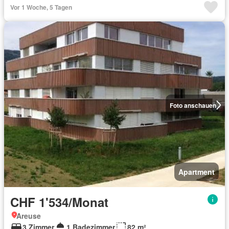
Vor 1 Woche, 5 Tagen
Foto anschauen
Apartment
CHF 1'534/Monat
Areuse
3 Zimmer
1 Badezimmer
82 m²