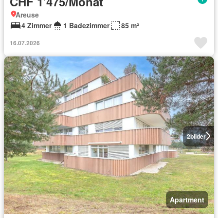
CHF 1'475/Monat
Areuse
4 Zimmer
1 Badezimmer
85 m²
16.07.2026
2
bilder
Apartment