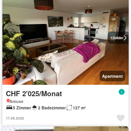
12
bilder
Apartment
CHF 2'025/Monat
Areuse
5 Zimmer
2 Badezimmer
127 m²
17.06.2026