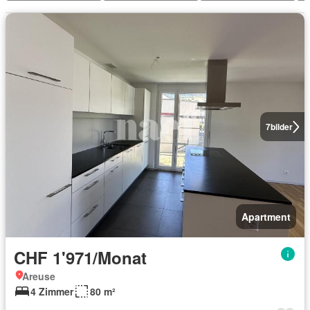
7
bilder
Apartment
CHF 1'971/Monat
Areuse
4 Zimmer
80 m²