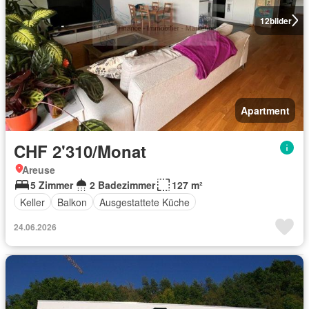
12
bilder
Apartment
CHF 2'310/Monat
Areuse
5 Zimmer
2 Badezimmer
127 m²
Keller
Balkon
Ausgestattete Küche
24.06.2026