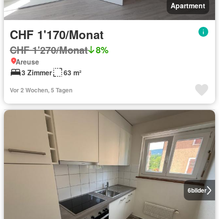
Apartment
CHF 1'170/Monat
CHF 1'270/Monat
8%
Areuse
3 Zimmer
63 m²
Vor 2 Wochen, 5 Tagen
6
bilder