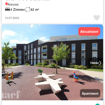
Areuse
4 Zimmer
82 m²
15.07.2026
Aktualisiert
7
bilder
Apartment