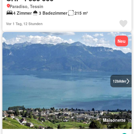
Paradiso, Tessin
4 Zimmer
3 Badezimmer
215 m²
Vor 1 Tag, 12 Stunden
Neu
12
bilder
Maisonette