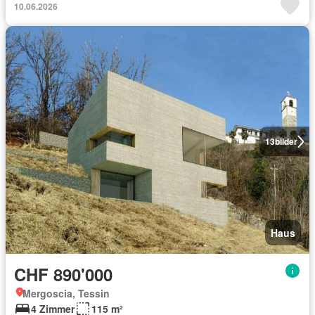
10.06.2026
13
bilder
Haus
CHF 890'000
Mergoscia, Tessin
4 Zimmer
115 m²