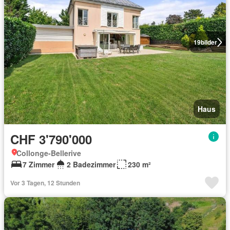
19
bilder
Haus
CHF 3'790'000
Collonge-Bellerive
7 Zimmer
2 Badezimmer
230 m²
Vor 3 Tagen, 12 Stunden