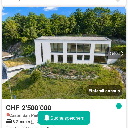
13
bilder
Einfamilienhaus
CHF 2'500'000
Castel San Pietro, Tessin
Suche speichern
3 Zimmer
270 m²