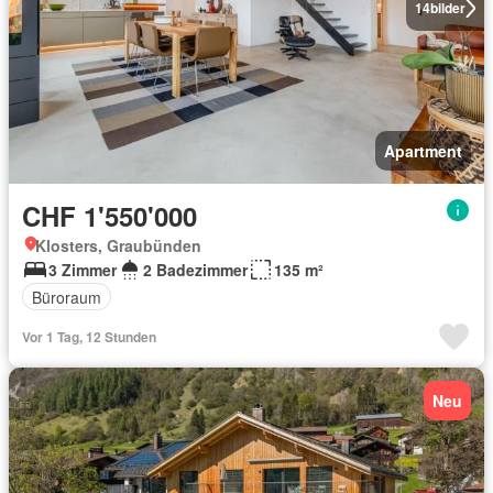
14
bilder
Apartment
CHF 1'550'000
Klosters, Graubünden
3 Zimmer
2 Badezimmer
135 m²
Büroraum
Vor 1 Tag, 12 Stunden
Neu