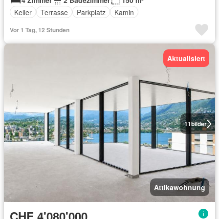
4 Zimmer
2 Badezimmer
150 m²
Keller
Terrasse
Parkplatz
Kamin
Vor 1 Tag, 12 Stunden
Aktualisiert
11
bilder
Attikawohnung
CHF 4'080'000