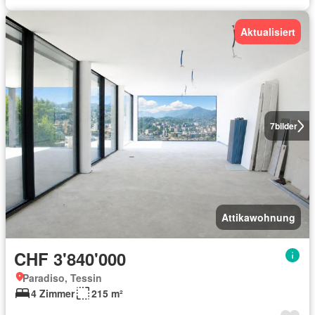
Aktualisiert
7
bilder
Attikawohnung
CHF 3'840'000
Paradiso, Tessin
4 Zimmer
215 m²