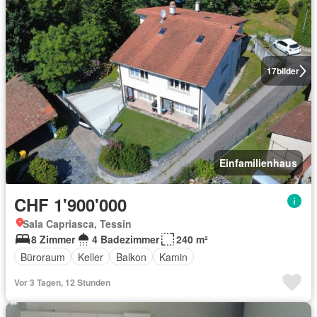
17
bilder
Einfamilienhaus
CHF 1'900'000
Sala Capriasca, Tessin
8 Zimmer
4 Badezimmer
240 m²
Büroraum
Keller
Balkon
Kamin
Vor 3 Tagen, 12 Stunden