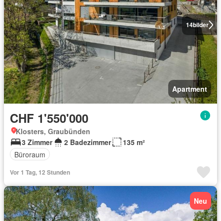
14
bilder
Apartment
CHF 1'550'000
Klosters, Graubünden
3 Zimmer
2 Badezimmer
135 m²
Büroraum
Vor 1 Tag, 12 Stunden
Neu