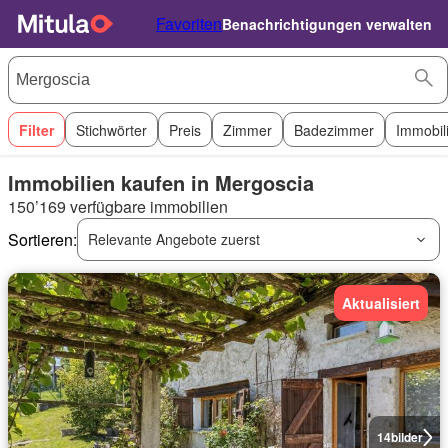
Favoriten
Benachrichtigungen verwalten
Filter
Stichwörter
Preis
Zimmer
Badezimmer
Immobil
Immobilien kaufen in Mergoscia
150’169 verfügbare immobilien
Sortieren:
Relevante Angebote zuerst
Aktualisiert
14
bilder