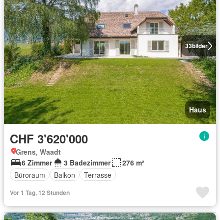
33
bilder
Haus
CHF 3'620'000
Grens, Waadt
6 Zimmer
3 Badezimmer
276 m²
Büroraum
Balkon
Terrasse
Vor 1 Tag, 12 Stunden