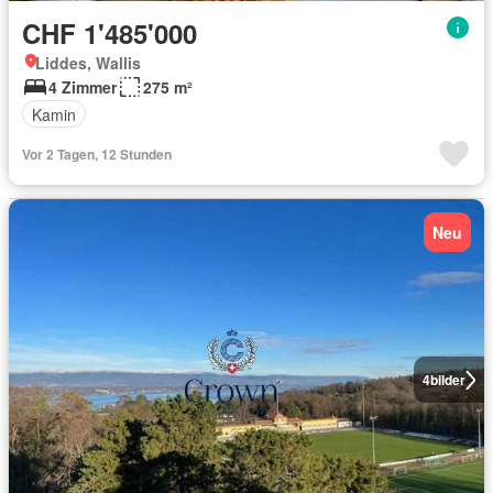
CHF 1'485'000
Liddes, Wallis
4 Zimmer
275 m²
Kamin
Vor 2 Tagen, 12 Stunden
Neu
4
bilder