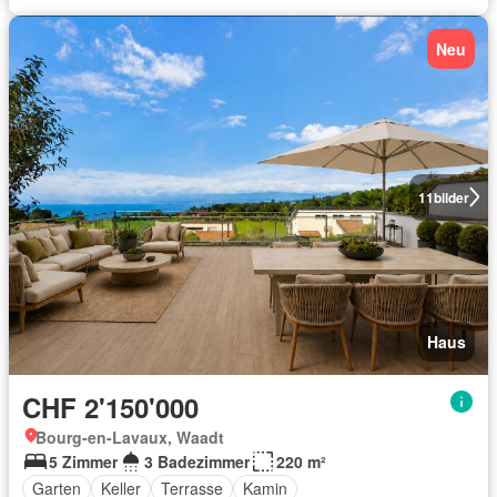
Neu
11
bilder
Haus
CHF 2'150'000
Bourg-en-Lavaux, Waadt
5 Zimmer
3 Badezimmer
220 m²
Garten
Keller
Terrasse
Kamin