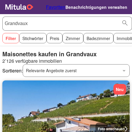
Favoriten
Benachrichtigungen verwalten
Filter
Stichwörter
Preis
Zimmer
Badezimmer
Immobil
Maisonettes kaufen in Grandvaux
2’126 verfügbare immobilien
Sortieren:
Relevante Angebote zuerst
Neu
Foto anschauen