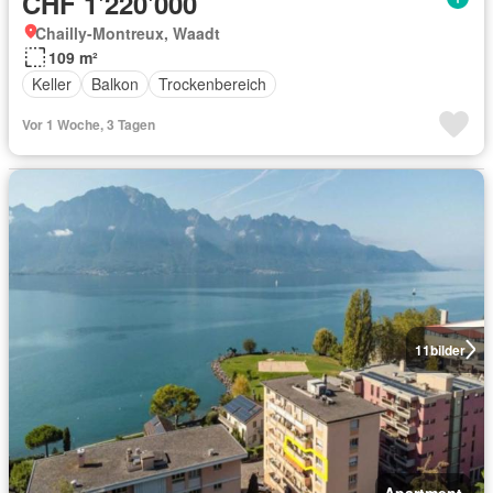
CHF 1'220'000
Chailly-Montreux, Waadt
109 m²
Keller
Balkon
Trockenbereich
Vor 1 Woche, 3 Tagen
11
bilder
Apartment