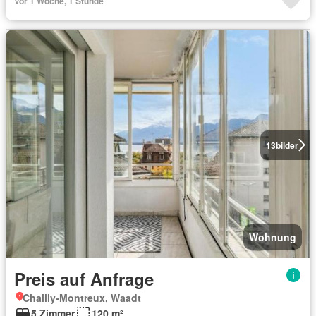
Vor 1 Woche, 1 Stunde
13
bilder
Wohnung
Preis auf Anfrage
Chailly-Montreux, Waadt
5 Zimmer
120 m²