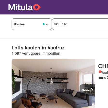
Lofts kaufen in Vaulruz
1’097 verfügbare immobilien
CHF
Vaul
4 
6
bilder