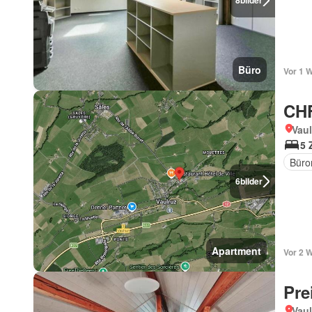
8
bilder
Büro
Vor 1 
CHF
Vaul
5 
Büro
6
bilder
Apartment
Vor 2 
Pre
Vaul