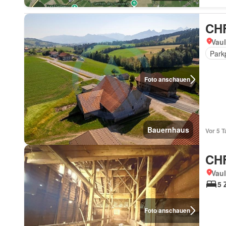
CHF
Vaul
Park
Foto anschauen
Bauernhaus
Vor 5 
CHF
Vaul
5 
Foto anschauen