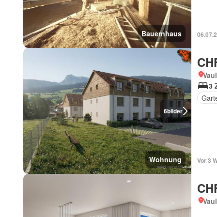
Bauernhaus
06.07.
CHF
Vaul
3 
Gart
6
bilder
Wohnung
Vor 3 
CHF
Vaul