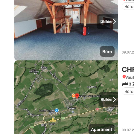
Büro
13
bilder
Büro
09.07.
CHF
Vaul
3 
Büro
6
bilder
Apartment
09.07.