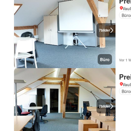
Pre
Vaul
Büro
7
bilder
Büro
Vor 1 
Pre
Vaul
Büro
7
bilder