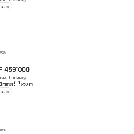
raum
2026
 459'000
ruz, Freiburg
Zimmer
658 m²
raum
2026