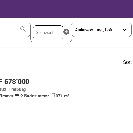
Sort
 678'000
ruz, Freiburg
Zimmer
2 Badezimmer
971 m²