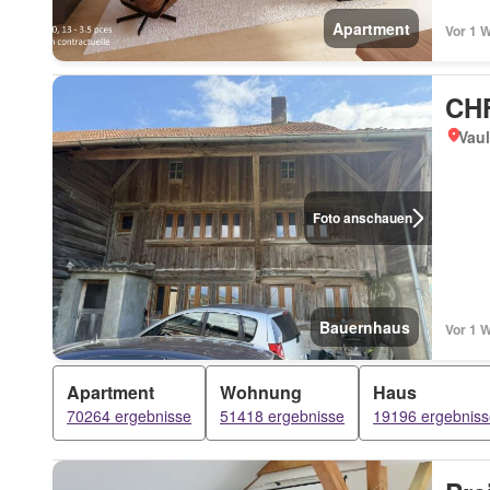
Apartment
Vor 1 
CHF
Vaul
Foto anschauen
Bauernhaus
Vor 1 
Apartment
Wohnung
Haus
70264 ergebnisse
51418 ergebnisse
19196 ergebniss