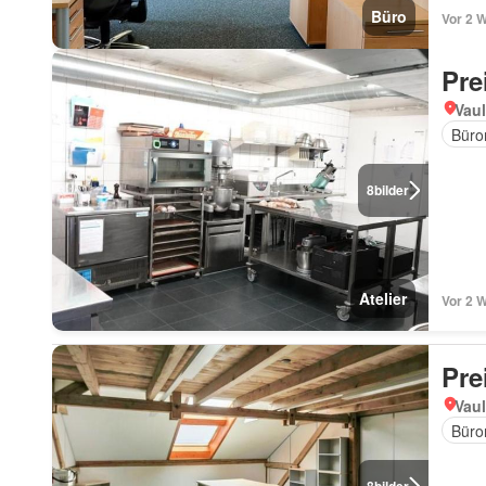
Büro
Vor 2 
Pre
Vaul
Büro
8
bilder
Atelier
Vor 2 
Pre
Vaul
Büro