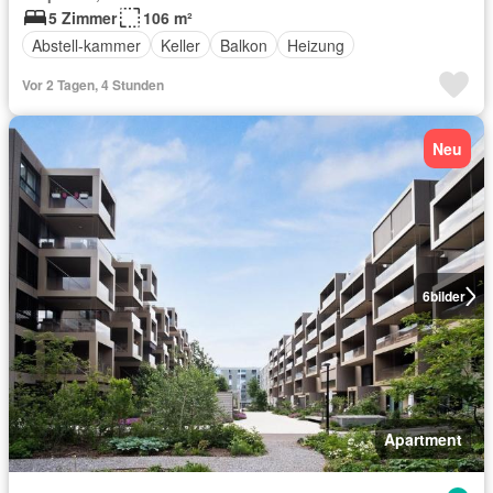
5 Zimmer
106 m²
Abstell-kammer
Keller
Balkon
Heizung
Vor 2 Tagen, 4 Stunden
Neu
6
bilder
Apartment