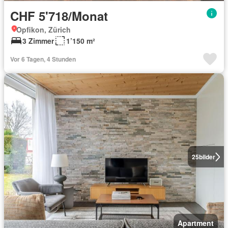
CHF 5'718/Monat
Opfikon, Zürich
3 Zimmer
1’150 m²
Vor 6 Tagen, 4 Stunden
25
bilder
Apartment