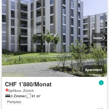
6
bilder
Apartment
CHF 1'880/Monat
Opfikon, Zürich
3 Zimmer
61 m²
Parkplatz