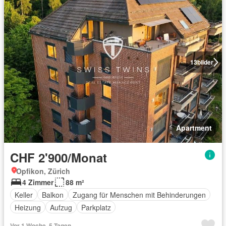
13
bilder
Apartment
CHF 2'900/Monat
Opfikon, Zürich
4 Zimmer
88 m²
Keller
Balkon
Zugang für Menschen mit Behinderungen
Heizung
Aufzug
Parkplatz
Vor 1 Woche, 5 Tagen