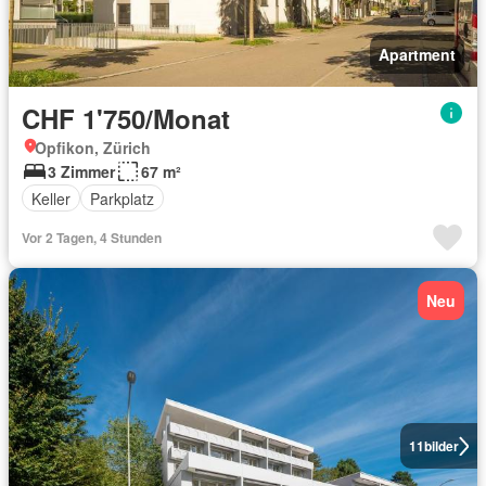
Apartment
CHF 1'750/Monat
Opfikon, Zürich
3 Zimmer
67 m²
Keller
Parkplatz
Vor 2 Tagen, 4 Stunden
Neu
11
bilder