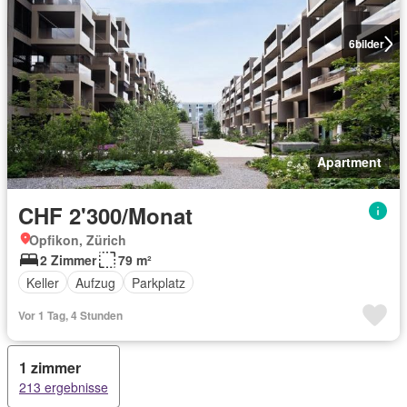
6
bilder
Apartment
CHF 2'300/Monat
Opfikon, Zürich
2 Zimmer
79 m²
Keller
Aufzug
Parkplatz
Vor 1 Tag, 4 Stunden
1 zimmer
213 ergebnisse