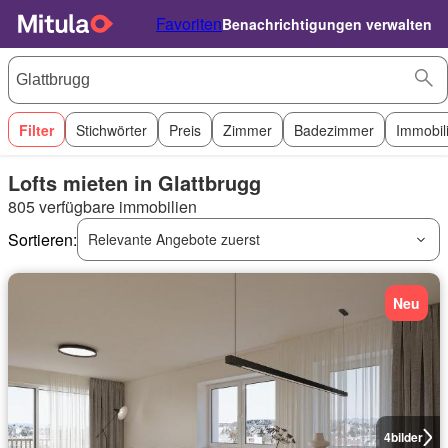
Favoriten
Benachrichtigungen verwalten
Filter
Stichwörter
Preis
Zimmer
Badezimmer
Immobil
Lofts mieten in Glattbrugg
805 verfügbare immobilien
Sortieren:
Relevante Angebote zuerst
Neu
4
bilder