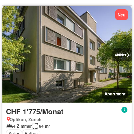
Neu
4
bilder
Apartment
CHF 1'775/Monat
Opfikon, Zürich
4 Zimmer
64 m²
Keller
Balkon