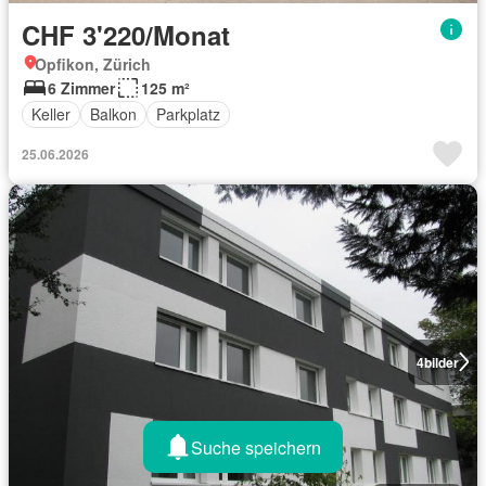
CHF 3'220/Monat
Opfikon, Zürich
6 Zimmer
125 m²
Keller
Balkon
Parkplatz
25.06.2026
4
bilder
Suche speichern