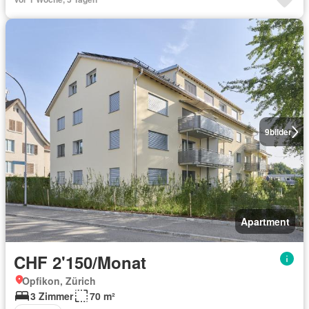
9
bilder
Apartment
CHF 2'150/Monat
Opfikon, Zürich
3 Zimmer
70 m²