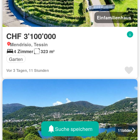
Einfamilienhaus
CHF 3'100'000
Mendrisio, Tessin
4 Zimmer
323 m²
Garten
Vor 3 Tagen, 11 Stunden
Suche speichern
11
bilder