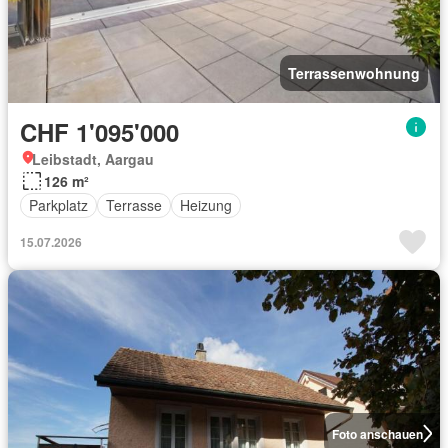
Terrassenwohnung
CHF 1'095'000
Leibstadt, Aargau
126 m²
Parkplatz
Terrasse
Heizung
15.07.2026
Foto anschauen