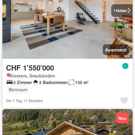
14
bilder
Apartment
CHF 1'550'000
Klosters, Graubünden
3 Zimmer
2 Badezimmer
135 m²
Büroraum
Vor 1 Tag, 11 Stunden
Neu