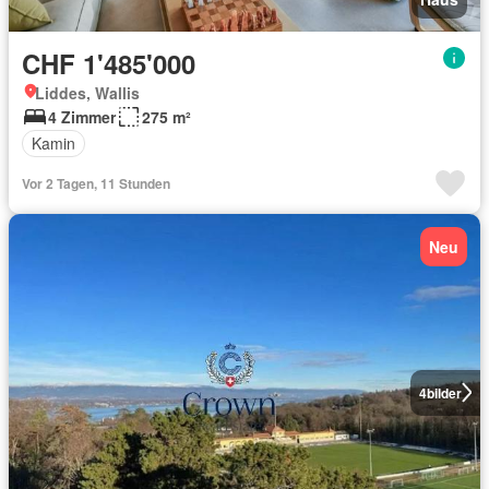
CHF 1'485'000
Liddes, Wallis
4 Zimmer
275 m²
Kamin
Vor 2 Tagen, 11 Stunden
Neu
4
bilder