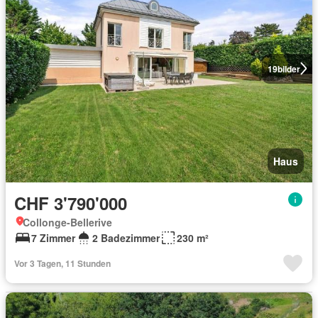
19
bilder
Haus
CHF 3'790'000
Collonge-Bellerive
7 Zimmer
2 Badezimmer
230 m²
Vor 3 Tagen, 11 Stunden