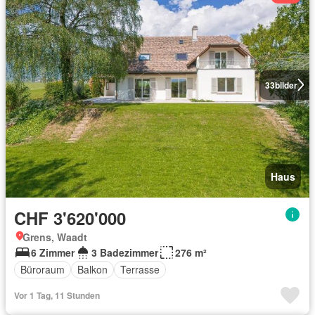
33
bilder
Haus
CHF 3'620'000
Grens, Waadt
6 Zimmer
3 Badezimmer
276 m²
Büroraum
Balkon
Terrasse
Vor 1 Tag, 11 Stunden