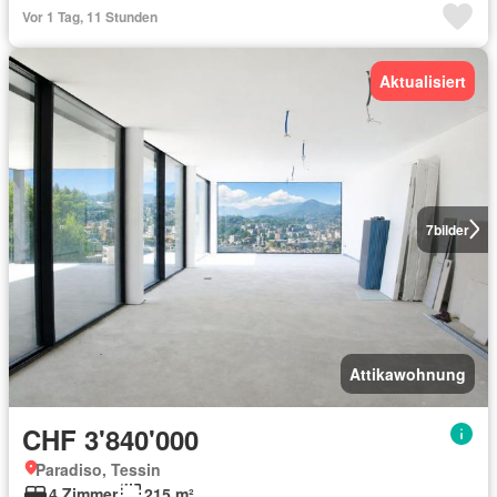
Vor 1 Tag, 11 Stunden
Aktualisiert
7
bilder
Attikawohnung
CHF 3'840'000
Paradiso, Tessin
4 Zimmer
215 m²