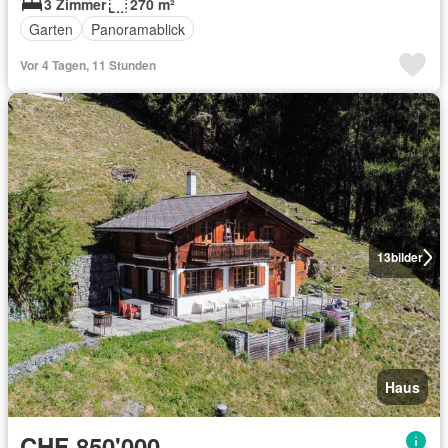
3 Zimmer
270 m²
Garten
Panoramablick
Vor 4 Tagen, 11 Stunden
13
bilder
Haus
CHF 850'000