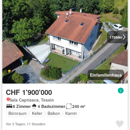
17
bilder
Einfamilienhaus
CHF 1'900'000
Sala Capriasca, Tessin
8 Zimmer
4 Badezimmer
240 m²
Büroraum
Keller
Balkon
Kamin
Vor 3 Tagen, 11 Stunden