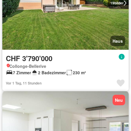
19
bilder
Haus
CHF 3'790'000
Collonge-Bellerive
7 Zimmer
2 Badezimmer
230 m²
Vor 1 Tag, 11 Stunden
Neu