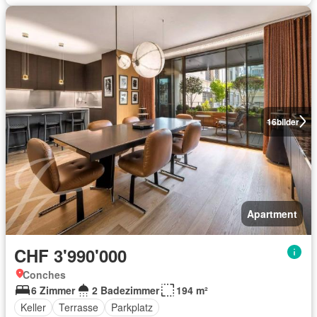
16
bilder
Apartment
CHF 3'990'000
Conches
6 Zimmer
2 Badezimmer
194 m²
Keller
Terrasse
Parkplatz