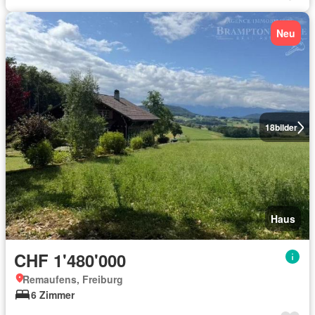
Neu
18
bilder
Haus
CHF 1'480'000
Remaufens, Freiburg
6 Zimmer