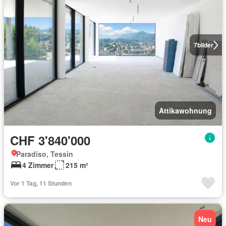
7
bilder
Attikawohnung
CHF 3'840'000
Paradiso, Tessin
4 Zimmer
215 m²
Vor 1 Tag, 11 Stunden
Neu