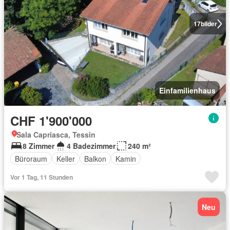
17
bilder
Einfamilienhaus
CHF 1'900'000
Sala Capriasca, Tessin
8 Zimmer
4 Badezimmer
240 m²
Büroraum
Keller
Balkon
Kamin
Vor 1 Tag, 11 Stunden
Neu