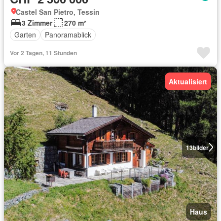
Castel San Pietro, Tessin
3 Zimmer
270 m²
Garten
Panoramablick
Vor 2 Tagen, 11 Stunden
Aktualisiert
13
bilder
Haus