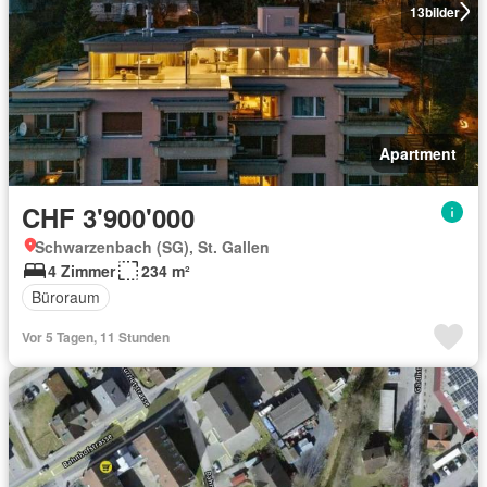
13
bilder
Apartment
CHF 3'900'000
Schwarzenbach (SG), St. Gallen
4 Zimmer
234 m²
Büroraum
Vor 5 Tagen, 11 Stunden