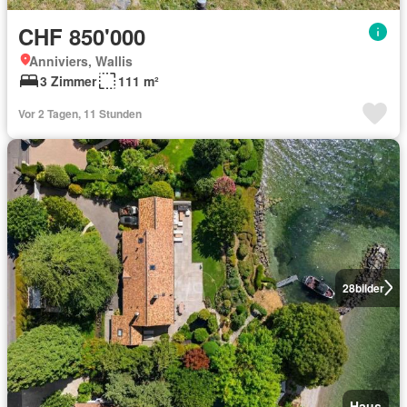
CHF 850'000
Anniviers, Wallis
3 Zimmer
111 m²
Vor 2 Tagen, 11 Stunden
28
bilder
Haus