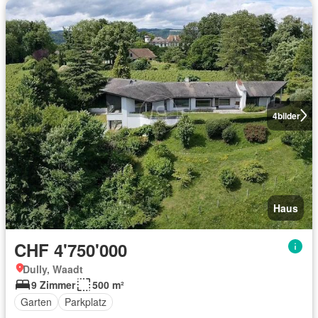
4
bilder
Haus
CHF 4'750'000
Dully, Waadt
9 Zimmer
500 m²
Garten
Parkplatz