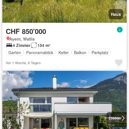
Haus
CHF 850'000
Ayent, Wallis
4 Zimmer
154 m²
Garten
Panoramablick
Keller
Balkon
Parkplatz
Vor 1 Woche, 6 Tagen
23
bilder