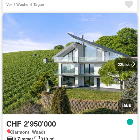
Vor 1 Woche, 6 Tagen
22
bilder
Haus
CHF 2'950'000
Clarmont, Waadt
9 Zimmer
310 m²