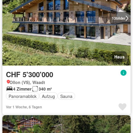
13
bilder
Haus
CHF 5'300'000
Ollon (VS), Waadt
4 Zimmer
340 m²
Panoramablick
Aufzug
Sauna
Vor 1 Woche, 6 Tagen