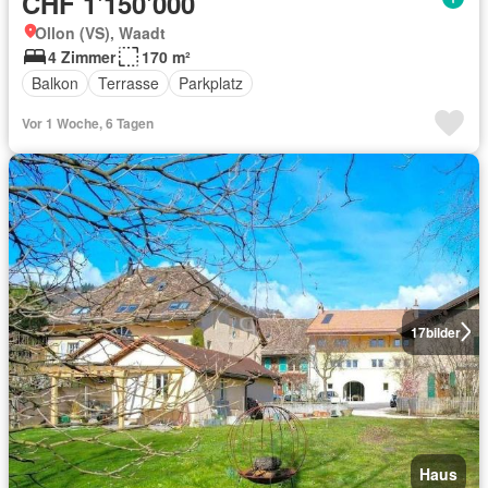
CHF 1'150'000
Ollon (VS), Waadt
4 Zimmer
170 m²
Balkon
Terrasse
Parkplatz
Vor 1 Woche, 6 Tagen
17
bilder
Haus