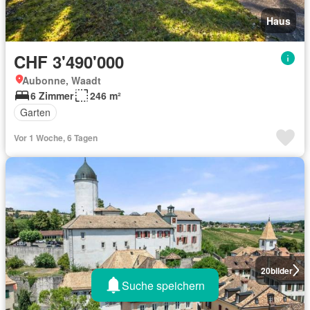
Haus
CHF 3'490'000
Aubonne, Waadt
6 Zimmer
246 m²
Garten
Vor 1 Woche, 6 Tagen
20
bilder
Suche speichern