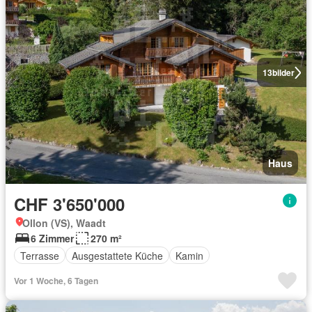
13
bilder
Haus
CHF 3'650'000
Ollon (VS), Waadt
6 Zimmer
270 m²
Terrasse
Ausgestattete Küche
Kamin
Vor 1 Woche, 6 Tagen