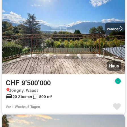
24
bilder
Haus
CHF 9'500'000
Jongny, Waadt
20 Zimmer
800 m²
Vor 1 Woche, 6 Tagen