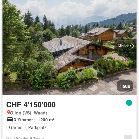
13
bilder
Haus
CHF 4'150'000
Ollon (VS), Waadt
3 Zimmer
200 m²
Garten
Parkplatz
Vor 1 Woche, 6 Tagen