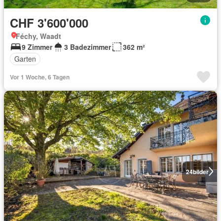
CHF 3'600'000
Féchy, Waadt
9 Zimmer
3 Badezimmer
362 m²
Garten
Vor 1 Woche, 6 Tagen
24
bilder