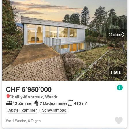
28
bilder
Haus
CHF 5'950'000
Chailly-Montreux, Waadt
12 Zimmer
7 Badezimmer
415 m²
Abstell-kammer
Schwimmbad
Vor 1 Woche, 6 Tagen