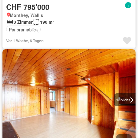
CHF 795'000
Monthey, Wallis
3 Zimmer
190 m²
Panoramablick
Vor 1 Woche, 6 Tagen
13
bilder