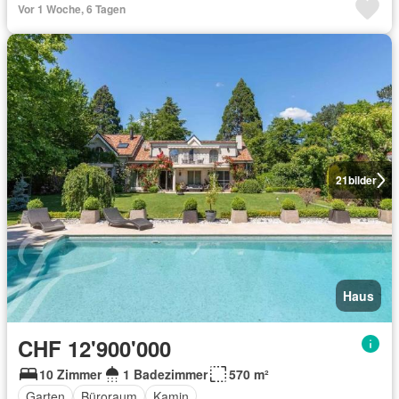
Vor 1 Woche, 6 Tagen
21
bilder
Haus
CHF 12'900'000
10 Zimmer
1 Badezimmer
570 m²
Garten
Büroraum
Kamin