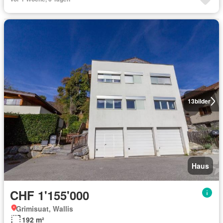
13
bilder
Haus
CHF 1'155'000
Grimisuat, Wallis
192 m²