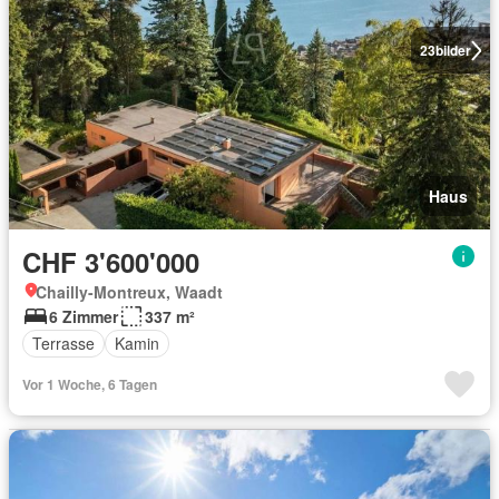
23
bilder
Haus
CHF 3'600'000
Chailly-Montreux, Waadt
6 Zimmer
337 m²
Terrasse
Kamin
Vor 1 Woche, 6 Tagen