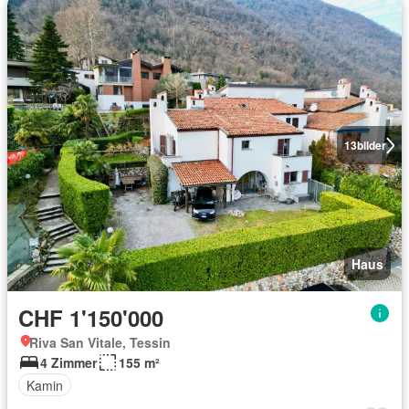
13
bilder
Haus
CHF 1'150'000
Riva San Vitale, Tessin
4 Zimmer
155 m²
Kamin