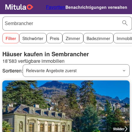
Favoriten
Benachrichtigungen verwalten
Filter
Stichwörter
Preis
Zimmer
Badezimmer
Immobil
Häuser kaufen in Sembrancher
18’583 verfügbare immobilien
Sortieren:
Relevante Angebote zuerst
9
bilder