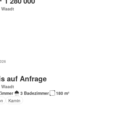
 1'280'000
, Waadt
2026
is auf Anfrage
, Waadt
Zimmer
3 Badezimmer
180 m²
on
Kamin