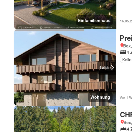
Einfamilienhaus
16.05.
Pre
Bex
4 
Kelle
6
bilder
Wohnung
Vor 1 
CHF
Bex
4 