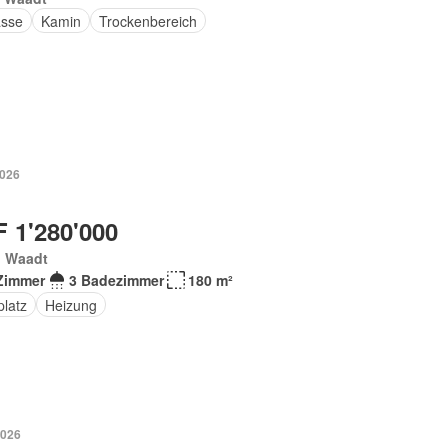
asse
Kamin
Trockenbereich
2026
 1'280'000
, Waadt
Zimmer
3 Badezimmer
180 m²
platz
Heizung
2026