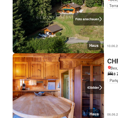
Terr
Foto anschauen
Haus
10.06.
CHF
Bex
8 
Park
43
bilder
Haus
06.06.