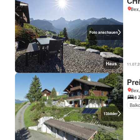
CHF
Bex
Foto anschauen
Haus
11.07.
Pre
Bex
6 
Balk
13
bilder