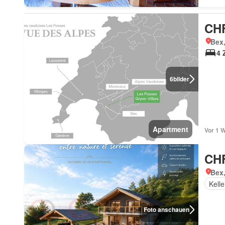
CHF
Bex
4 
6
bilder
Apartment
Vor 1 
CHF
Bex
Kelle
Foto anschauen