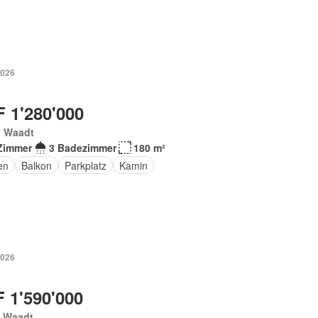
2026
 1'280'000
, Waadt
Zimmer
3 Badezimmer
180 m²
en
Balkon
Parkplatz
Kamin
2026
 1'590'000
, Waadt