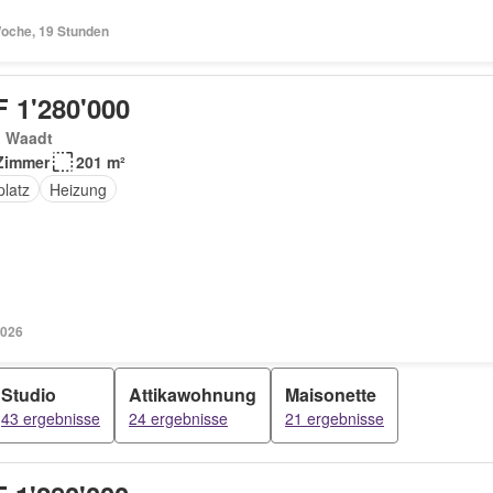
Woche, 19 Stunden
 1'280'000
, Waadt
Zimmer
201 m²
platz
Heizung
2026
Studio
Attikawohnung
Maisonette
43 ergebnisse
24 ergebnisse
21 ergebnisse