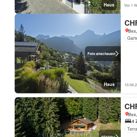
Haus
Vor 1 
CHF
Bex
Gart
Foto anschauen
Haus
10.06.
CHF
Bex
4 
Terr