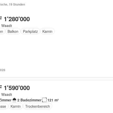
Woche, 19 Stunden
 1'280'000
, Waadt
en
Balkon
Parkplatz
Kamin
2026
 1'590'000
, Waadt
Zimmer
2 Badezimmer
121 m²
asse
Kamin
Trockenbereich