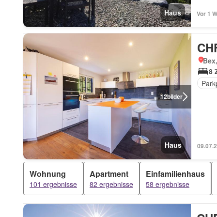
Haus
Vor 1 
CHF
Bex
8 
Park
12
bilder
Haus
09.07.
Wohnung
Apartment
Einfamilienhaus
101 ergebnisse
82 ergebnisse
58 ergebnisse