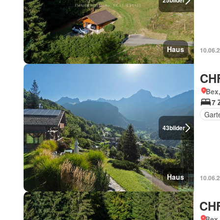
25
bilder
Haus
10.06.
CHF
Bex
7 
Gart
43
bilder
Haus
10.06.
CHF
Bex