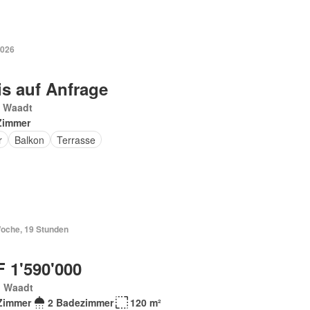
2026
is auf Anfrage
, Waadt
Zimmer
r
Balkon
Terrasse
Woche, 19 Stunden
 1'590'000
, Waadt
Zimmer
2 Badezimmer
120 m²